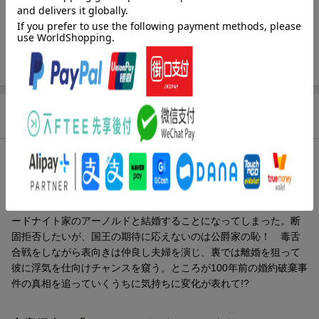
発行形態
単行本
ページ数
312p
ISBN
9784866697222
商品説明
内容紹介（JPROより）
名門エスメラルダ公爵家とロードナイト公爵家は、長年いがみ合
う犬猿の仲。なのに、エスメラルダ家の令嬢・ステラは国命でロ
ードナイト家のアーノルドと結婚することになってしまった。断
固拒否したいが、国王の期待に応えないのは公爵家の恥！ 毒舌
合戦をしながら表向きは仲良し夫婦を演じ、裏では離婚を狙って
彼に浮気を仕向けチャンスを窺う。ところが100年前の婚約破棄事
件の真相を追っていくうちに気持ちに変化が表れて!?