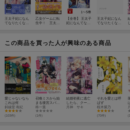
王太子妃になん
乙女ゲームに転
【全巻】 王太子
王太子妃になん
てなりたくない!!
生中！ 王太子
妃になんてなり
てなりたくない!!
婚約者編 5巻
と結婚しないと
たくない!! 婚約
王妃編4
死ぬのですが、
者編 1-5巻セッ
何故かその弟が
ト
爆速で距離を詰
この商品を買った人が興味のある商品
めてきます
愛じゃないなら
召喚ミスから始
結婚初夜に逃亡
それを愛とは呼
これは何
まる後宮スパイ
したら、クール
ばず
斜線堂 有紀
生活 冷酷上司
柊一葉
なはずの国王陛
月神 サキ
桜木紫乃
の過保護はご無
下が本性を露わ
用です
にして魔女の私
(103件)
(1件)
(70件)
(
を追いかけてき
ます！