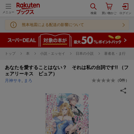
メニュー
熊本地震による配送の影響について
トップ
本
小説・エッセイ
日本の小説
著者名・ま行
あなたを愛することはない？ それは私の台詞です!! （フ
ェアリーキス ピュア）
月神サキ
,
まろ
（
0
件）