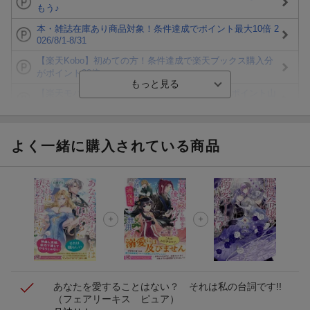
もう♪
本・雑誌在庫あり商品対象！条件達成でポイント最大10倍 2
026/8/1-8/31
【楽天Kobo】初めての方！条件達成で楽天ブックス購入分
がポイント20倍
【楽天モバイルご利用者限定】条件達成で100万ポイント山
分け！
【Rakuten Fashion×楽天ブックス】条件達成で10万ポイン
ト山分け
よく一緒に購入されている商品
【スタンプカード】楽天ポイントもらえる＆抽選で豪華景品
が当たる！
エントリー＆3,000円以上購入で無料データSIM（3GB/月プ
ラン）が当たる！
楽天モバイル紹介キャンペーンの拡散で300円OFFクーポン
進呈
あなたを愛することはない？ それは私の台詞です!!
（フェアリーキス ピュア）