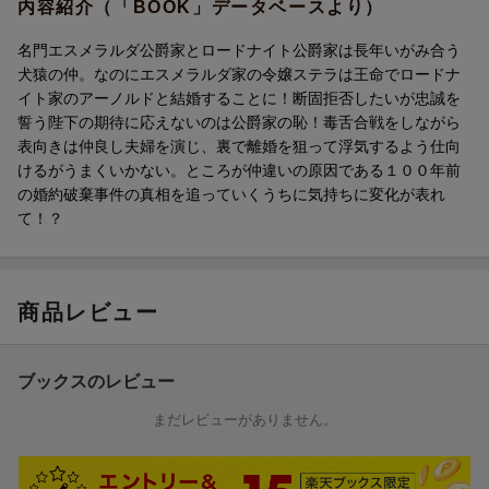
内容紹介（「BOOK」データベースより）
名門エスメラルダ公爵家とロードナイト公爵家は長年いがみ合う
犬猿の仲。なのにエスメラルダ家の令嬢ステラは王命でロードナ
イト家のアーノルドと結婚することに！断固拒否したいが忠誠を
誓う陛下の期待に応えないのは公爵家の恥！毒舌合戦をしながら
表向きは仲良し夫婦を演じ、裏で離婚を狙って浮気するよう仕向
けるがうまくいかない。ところが仲違いの原因である１００年前
の婚約破棄事件の真相を追っていくうちに気持ちに変化が表れ
て！？
商品レビュー
ブックスのレビュー
まだレビューがありません。