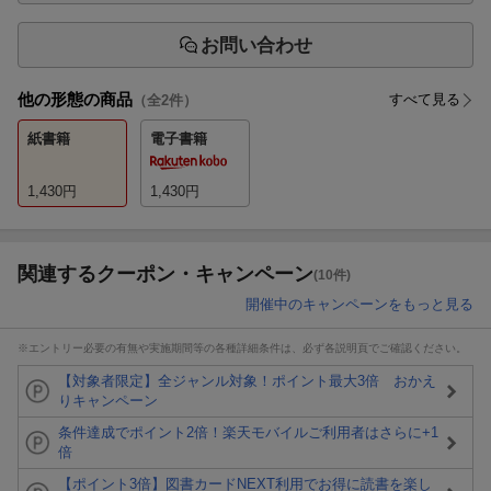
お問い合わせ
他の形態の商品
すべて見る
（全
2
件）
紙書籍
電子書籍
1,430
円
1,430
円
関連するクーポン・キャンペーン
(10件)
開催中のキャンペーンをもっと見る
※エントリー必要の有無や実施期間等の各種詳細条件は、必ず各説明頁でご確認ください。
【対象者限定】全ジャンル対象！ポイント最大3倍 おかえ
りキャンペーン
条件達成でポイント2倍！楽天モバイルご利用者はさらに+1
倍
【ポイント3倍】図書カードNEXT利用でお得に読書を楽し