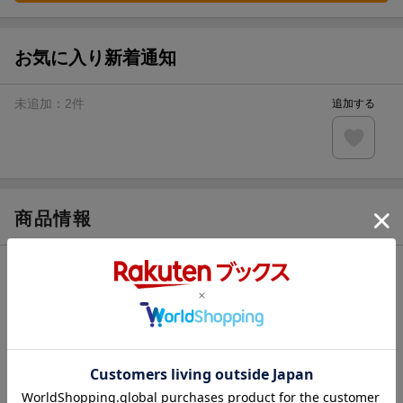
お気に入り新着通知
未追加：
2
件
追加する
商品情報
発売日
2024年11月27日頃
著者／編集
月神サキ
(著) ,
まろ
(絵)
レーベル
フェアリーキス
出版社
Jパブリッシング