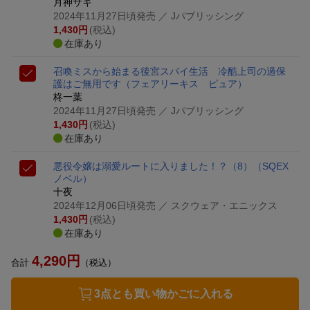
月神サキ
2024年11月27日頃発売
／ Jパブリッシング
1,430
円
(税込)
在庫あり
召喚ミスから始まる後宮スパイ生活 冷酷上司の過保
護はご無用です
（フェアリーキス ピュア）
柊一葉
2024年11月27日頃発売
／ Jパブリッシング
1,430
円
(税込)
在庫あり
悪役令嬢は溺愛ルートに入りました！？（8）
（SQEX
ノベル）
十夜
2024年12月06日頃発売
／ スクウェア・エニックス
1,430
円
(税込)
在庫あり
4,290
円
合計
（税込）
3点とも買い物かごに入れる