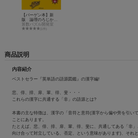
【バーゲン本】新
版 論理のろじか〜
る 小学1年〜小学6
算数パズル開発室
年ー算数が好きにな
(1件)
るパズル
商品説明
内容紹介
ベストセラー『英単語の語源図鑑』の漢字編!
悲、俳、排、扉、輩、徘、斐・・・
【バーゲン本】新
これらの漢字に共通する「非」の語源とは?
版 論理のろじか〜
る 小学1年〜小学6
算数パズル開発室
年ー算数が好きにな
(1件)
本書の主な特徴は、漢字の「音符と意符(漢字から偏や旁を引い
るパズル
ことにあります。
たとえば、悲、俳、排、扉、輩、徘、斐に、共通してある「非」
向け合って対立している、否定、という意味があります)、それ