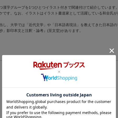
つ漢字グループを1つひとつイラスト付きで関連付けて紹介しています
ケです。なお、イラストはイラスト書道家として活躍している和全氏が
当し、大学では「近代文学」や「日本語表現法」を教えてきた日本語の
抄」影印本文と注釈・論考』(至文堂)があります。