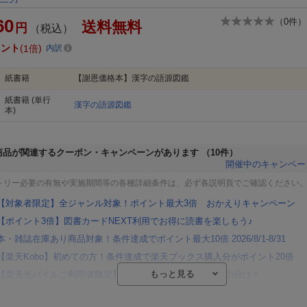
60
（
0
件）
送料無料
円
（税込）
イント
1倍
内訳
紙書籍
【謝恩価格本】漢字の語源図鑑
紙書籍
(単行
漢字の語源図鑑
本)
商品が関連するクーポン・キャンペーンがあります
（10件）
開催中のキャンペー
トリー必要の有無や実施期間等の各種詳細条件は、必ず各説明頁でご確認ください
【対象者限定】全ジャンル対象！ポイント最大3倍 おかえりキャンペーン
【ポイント3倍】図書カードNEXT利用でお得に読書を楽しもう♪
本・雑誌在庫あり商品対象！条件達成でポイント最大10倍 2026/8/1-8/31
【楽天Kobo】初めての方！条件達成で楽天ブックス購入分がポイント20倍
【楽天モバイルご利用者限定】条件達成で100万ポイント山分け！
【Rakuten Fashion×楽天ブックス】条件達成で10万ポイント山分け