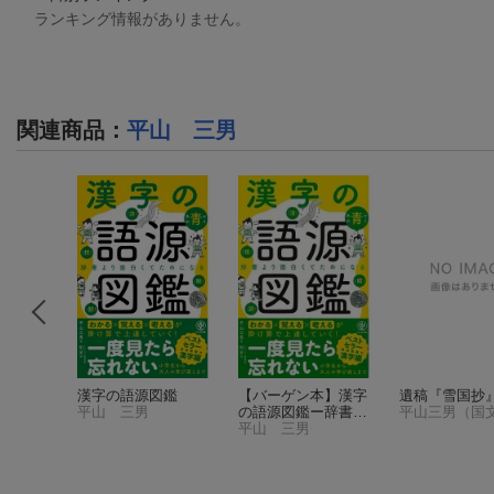
ランキング情報がありません。
関連商品
：
平山 三男
考える
漢字の語源図鑑
【バーゲン本】漢字
遺稿『雪国抄
林業）
平山 三男
の語源図鑑ー辞書よ
平山三男（国
り面白くてためにな
平山 三男
る