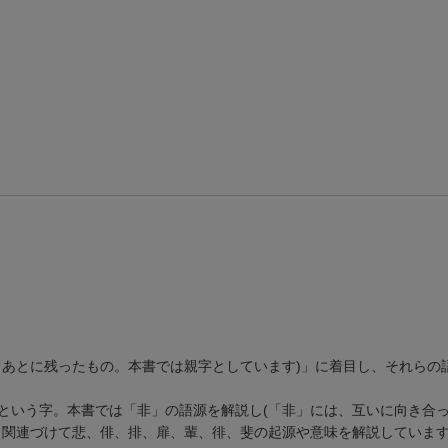
てあとに残ったもの。本書では親字としています)」に着目し、それらの
という字。本書では「非」の語源を解説し(「非」には、互いに向き合
と関連づけて悲、俳、排、扉、輩、徘、斐の起源や意味を解説していま