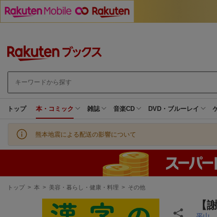
トップ
本・コミック
雑誌
音楽CD
DVD・ブルーレイ
熊本地震による配送の影響について
現
トップ
>
本
>
美容・暮らし・健康・料理
>
その他
在
地
【
平山 