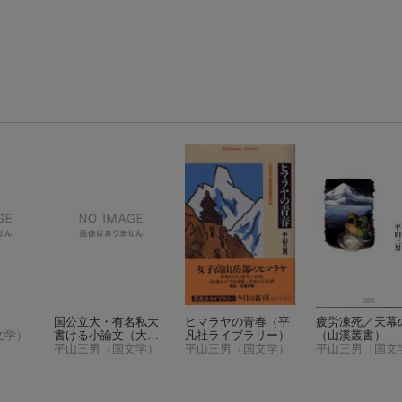
』
国公立大・有名私大
ヒマラヤの青春
（平
疲労凍死／天幕
文学）
書ける小論文
（大学
凡社ライブラリー）
（山溪叢書）
受験V books）
平山三男（国文学）
平山三男（国文学）
平山三男（国文