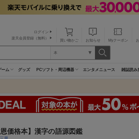
ログイン
楽天会員登録（無料）
買い物かご
お知らせ
Myクーポン
本
ゲーム
グッズ
PCソフト・周辺機器
エンタメニュース
雑誌読み
謝恩価格本】漢字の語源図鑑
三男