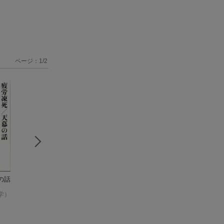
ページ：
1
/
2
の話
平山三男の「現代
平山三男の［現代
森林の効用と林業
文」に強くなる実況
分］に強くなる実況
営
学）
放送（上）
平山三男（国文学）
（有名講
放送（下）
平山三男（国文学）
（有名講
平山三男（林業）
師の実況放送シリー
師の実況放送シリー
ズ）
ズ）