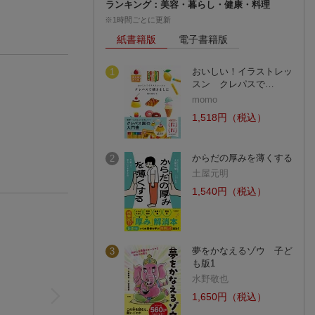
ランキング：美容・暮らし・健康・料理
※1時間ごとに更新
紙書籍版
電子書籍版
おいしい！イラストレッ
1
スン クレパスで…
momo
1,518円（税込）
からだの厚みを薄くする
2
土屋元明
1,540円（税込）
夢をかなえるゾウ 子ど
3
も版1
水野敬也
1,650円（税込）