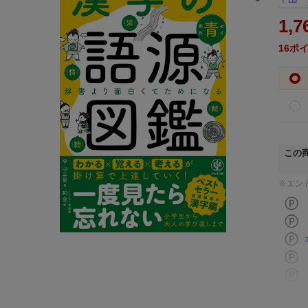
1,7
16
ポ
この
※エン