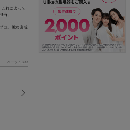
。これによって
担当。
プロ。川端康成
ページ：1/33