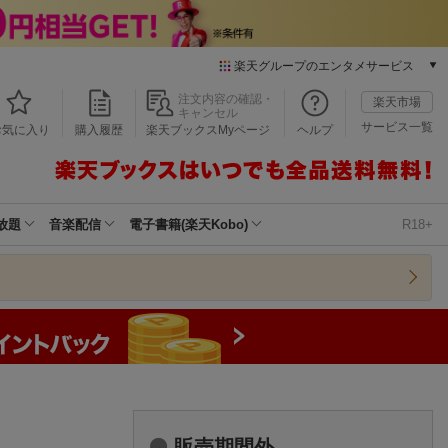
楽天グループのエンタメサービス
本/ゲーム/CD/DVD
注文内容の確認・
楽天市場
キャンセル
楽天ブックス
サービス一覧
お気に入り
購入履歴
楽天ブックスMyページ
ヘルプ
電子書籍
楽天Kobo
雑誌読み放題
楽天マガジン
放題
音楽配信
電子書籍(楽天Kobo)
R18+
音楽配信
楽天ミュージック
動画配信
楽天TV
動画配信ガイド
Rakuten PLAY
無料テレビ
Rチャンネル
チケット
販売期間外