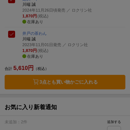
川端 誠
2024年11月26日頃発売
／ ロクリン社
1,870
円
(税込)
在庫あり
井戸の茶わん
川端 誠
2023年11月01日発売
／ ロクリン社
1,870
円
(税込)
在庫あり
5,610
円
合計
（税込）
3点とも買い物かごに入れる
お気に入り新着通知
未追加：
2
件
追加する