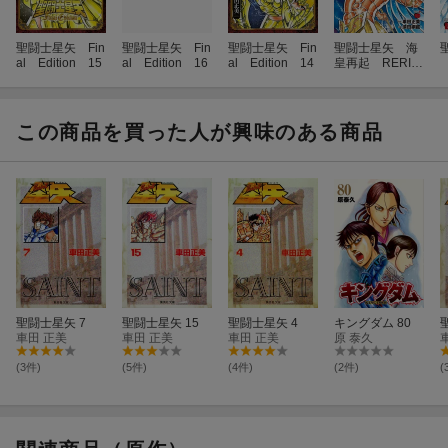
聖闘士星矢 Fin
聖闘士星矢 Fin
聖闘士星矢 Fin
聖闘士星矢 海
al Edition 15
al Edition 16
al Edition 14
皇再起 RERIS
E OF POSEI
DON 4
この商品を買った人が興味のある商品
聖闘士星矢 7
聖闘士星矢 15
聖闘士星矢 4
キングダム 80
車田 正美
車田 正美
車田 正美
原 泰久
(3件)
(5件)
(4件)
(2件)
(