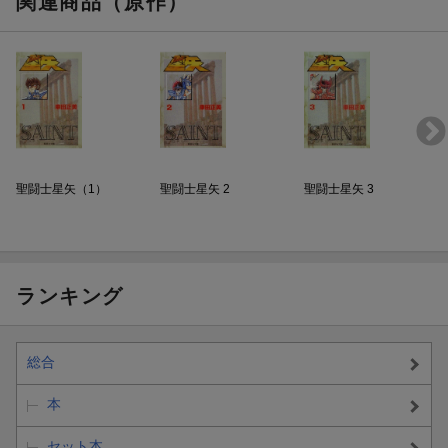
関連商品（原作）
聖闘士星矢（1）
聖闘士星矢 2
聖闘士星矢 3
ランキング
総合
本
セット本