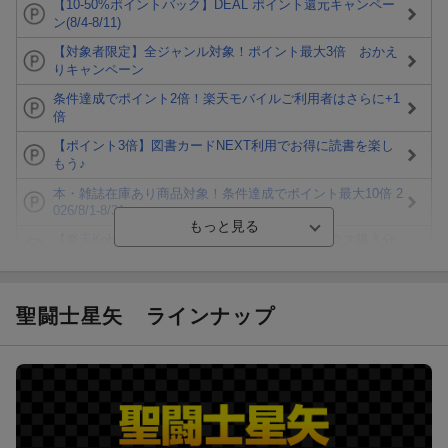
【10-50%ポイントバック】DEAL ポイント還元キャンペー
ン(8/4-8/11)
【対象者限定】全ジャンル対象！ポイント最大3倍 おかえ
りキャンペーン
条件達成でポイント2倍！楽天モバイルご利用者はさらに+1
倍
【ポイント3倍】図書カードNEXT利用でお得に読書を楽し
もう♪
本・雑誌在庫あり商品対象！条件達成でポイント最大10倍 2
026/8/1-8/31
【楽天Kobo】初めての方！条件達成で楽天ブックス購入分
がポイント20倍
【楽天モバイルご利用者限定】条件達成で100万ポイント山
分け！
聖闘士星矢
ラインナップ
【Rakuten Fashion×楽天ブックス】条件達成で10万ポイン
ト山分け
【スタンプカード】楽天ポイントもらえる＆抽選で豪華景品
が当たる！
エントリー＆3,000円以上購入で無料データSIM（3GB/月プ
ラン）が当たる！