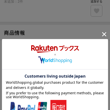
未追加：
2
件
追加する
商品情報
発売日
2024年10月上旬
著者／編集
車田正美
(著)
シリーズ
聖闘士星矢
関連作品
聖闘士星矢
レーベル
少年チャンピオン・コミックス・エクスト
ラ
出版社
秋田書店
インストアコード
2100014046754