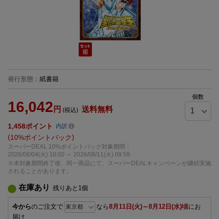
発行形態
：
紙書籍
個数
16,042
円
送料無料
(税込)
1,458
ポイント
内訳
10%ポイントバック
スーパーDEAL 10%ポイントバック対象期間：
2026/08/04(火) 10:00 ～ 2026/08/11(火) 09:59
※本対象期間終了後、同一商品にて、スーパーDEALキャンペーンが継続実施
されることがあります。
在庫あり
残りあと
1
個
今から
のご注文で
なら
8月11日(火)～8月12日(水)頃
にお
届け