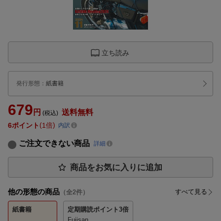
立ち読み
発行形態
：
紙書籍
679
円
送料無料
(税込)
6
ポイント
1倍
内訳
ご注文できない商品
詳細
商品をお気に入りに追加
他の形態の商品
すべて見る
（全
2
件）
紙書籍
定期購読
ポイント3倍
Fujisan