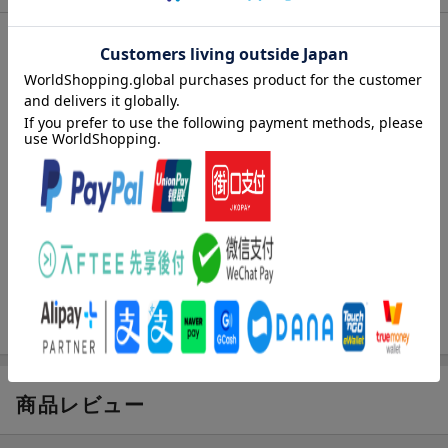
内容紹介
■ 巻頭特集は「Z400FX Never leave：何があっても手放さな
い、永遠の空冷400。」です。！ ■
現在も衰えを知らないカワサキZ400FX人気。このマシンは往年
のライダー、メカニックの原点的存在でありながら、今なお新た
なファンを生み出しています。誌面では、19歳の女子ライダーが
何故FXを愛車に選んだのかを探り、またFXのカスタムについて解
説。さらにFX用のパーツの紹介など、今のFX、かつてのFXを知
ります。
・〜・〜・〜・〜・〜・
「市川 仁が絶版車を斬る」は、SUZUKI GSX750S KATANA（198
4）。「続・絶版希少車黙示録」は、HONDA VT400S（2010）。
1990年代のはっちゃけたモデルを取り上げる「Haji9 弾けよ'90s」
では、HONDA CB1000 SUPER FOUR を取り上げ、ビッグネイキ
ッド文化と切り離せない “フルパワー化” を施した車両を試乗しま
す。
商品レビュー
「濱矢文夫のマニアックバイクコレクション」は、“ソフトバイク
の時代です。かーちゃんもヤンキーも乗ったパッソルのマニアッ