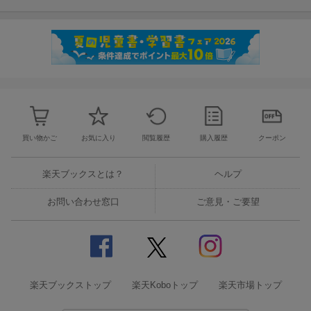
・SUZUKI e-PO
・ROYAL ENFIELD GUERRILLA 450
◇ Yellow Page 情報玉手箱
◇ New Item News 今月の新製品
◇ New Model EXPRESS
・YAMAHA MT-09 Y-AMT 試乗
・YAMAHA YZ250FX 試乗
◇ 俺のエゴ
「ライダーの楽園」
買い物かご
お気に入り
閲覧履歴
購入履歴
クーポン
◆ Next challenge Team 87
「集まれ！ ちっちゃいもの倶楽部」
楽天ブックスとは？
ヘルプ
◆ 仁斬る!!
・SUZUKI GSX750S KATANA [1984]
お問い合わせ窓口
ご意見・ご要望
◆ マニアックバイクコレクション
「ソフトバイクの時代です。かーちゃんもヤンキーも乗ったパッ
ソル」
◆ 若者よ、何故、絶版車に乗る!?
・KAWASAKI 350SSオーナー 市川さん
楽天ブックストップ
楽天Koboトップ
楽天市場トップ
◆ 1人のマニアックのために
・GT380 初期型、再生 #8