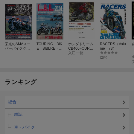
◯ 19歳、生粋のFX ライダー
◯ Z400FX NIGHT RUN
◯ Z400FX改 カスタムの3スタイル
◯ 熱意の For Z400FX Parts
◯ Z400FX 特選街
◯ これからもFX SHOP & OWNERの声
栄光のAMAスー
TOURING BIK
ホンダドリーム
RACERS（Volu
【 regulars & special 】
パーバイククロ
E BIBLRE（20
CB400FOUR
me 73）
◆ BG Information
ニクル
24）
CB400Fを哲学
入江 一徳
するー魅力の根
(2件)
・カワサキコーヒーブレイクミーティングSP
源を探る
(
・WORLD MOTO × カスタムパーツライド2024
◆ ウエマツ九州 ZUOCツーリング
「関門〜周防を望みながら過ぎ往く、絶版車時間」
ランキング
◆ 愛の絶版車2＆4生活
・CB1100RD と トヨタ MR2 G-Limited SUPER EDITION を愛す
る男
総合
・YSR50 改 サイクロン号と Fiat NUOVA 500 Cinquecento を愛す
る男
雑誌
◆ KATANA Meeting 2024
「疾走し続けるKATANA」
車・バイク
◆ New Model EXPRESS