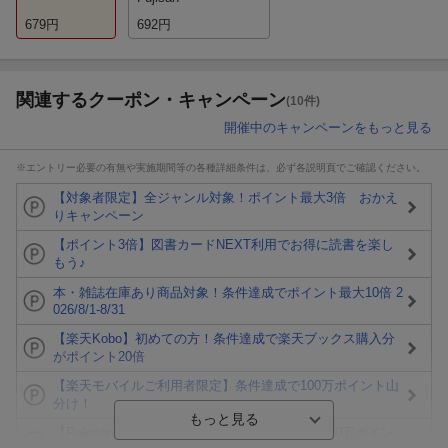
679
円
692
円
関連するクーポン・キャンペーン
(10件)
開催中のキャンペーンをもっと見る
※エントリー必要の有無や実施期間等の各種詳細条件は、必ず各説明頁でご確認ください。
【対象者限定】全ジャンル対象！ポイント最大3倍 おかえ
りキャンペーン
【ポイント3倍】図書カードNEXT利用でお得に読書を楽し
もう♪
本・雑誌在庫あり商品対象！条件達成でポイント最大10倍 2
026/8/1-8/31
【楽天Kobo】初めての方！条件達成で楽天ブックス購入分
がポイント20倍
【楽天モバイルご利用者限定】条件達成で100万ポイント山
分け！
【Rakuten Fashion×楽天ブックス】条件達成で10万ポイン