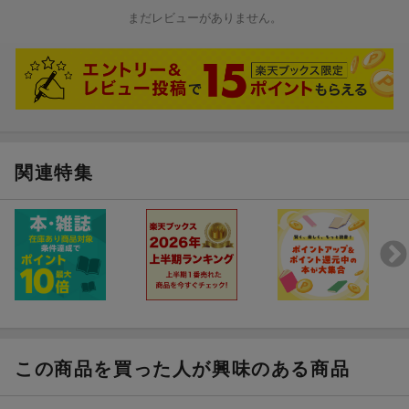
クバイクコレクション”、パッソルのCM女優を覚えていますか？
まだレビューがありません。
・〜・〜・〜・〜・〜・
「愛の絶版車2＆4生活」は、CB1100RD とトヨタ MR2 G-Limited
SUPER EDITION を愛する男／YSR50 改サイクロン号と Fiat NU
OVA 500 Cinquecento を愛する男の2本立てです。
「Welcome to TRIAL WORLD」は“日本TRIALの聖地へ PART1”。
ついにイーハトーブへ！
「Next challenge Team87」は“集まれ！ ちっちゃいもの倶楽部”。
「進撃のZ900RS カスタム新時代！」は、PMCオリジナルブラン
関連特集
ド：ARCHIの紹介。
東本漫画は「キリン SPECIAL EDITION THE CHOUSUKE RETUR
N（後編）」です。
その他各コラム、「中古車特選街」、「パーツBOX」などレギュ
ラーページも充実です！
《 目次 》
【 特集 】
この商品を買った人が興味のある商品
『KAWASAKI Z400FX Never leave』
〜何があっても手放さない、永遠の空冷400。