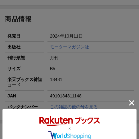
ト山分け
【スタンプカード】楽天ポイントもらえる＆抽選で豪華景品
が当たる！
商品情報
エントリー＆3,000円以上購入で無料データSIM（3GB/月プ
ラン）が当たる！
発売日
2024年10月11日
楽天モバイル紹介キャンペーンの拡散で300円OFFクーポン
進呈
出版社
モーターマガジン社
条件達成で楽天限定・宝塚歌劇 宙組貸切公演ペアチケット
刊行形態
月刊
が当たる
サイズ
B5
楽天ブックス雑誌
18481
コード
JAN
4910184811148
バックナンバー
この雑誌の他の号を見る
商品説明