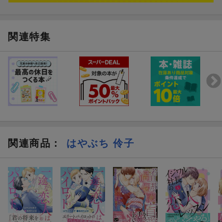
関連特集
関連商品
：
はやぶち 伶子