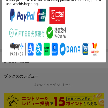
しかし、ガリアンの人々は転移者の存在に慣れているのか、
すぐにサーヤにたくさんの救いの手が差し伸べられた。
ご近所の八百屋のやさしいおばちゃん、国家治安警察軍・黒龍隊
のイケメン軍人たち、
それに言葉は通じないけれどフォローしてくれる精霊・マリー。
もとの世界に帰れないと告げられてショックだったけれど、
みんなに温かく見守られ、サーヤは亡き祖母のパイのレシピを受
け継ぎ、
「真心包み屋カフェ」をオープンすることに!?
商品レビュー
ブックスのレビュー
まだレビューがありません。