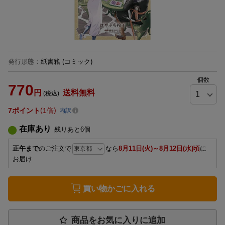
発行形態
：
紙書籍
(コミック)
個数
770
円
送料無料
(税込)
7
ポイント
1倍
内訳
在庫あり
残りあと
6
個
正午まで
のご注文で
なら
8月11日(火)～8月12日(水)頃
に
お届け
買い物かごに入れる
商品をお気に入りに追加