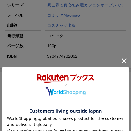
シリーズ
異世界で真心包み屋カフェをオープンです
レーベル
コミックMaomao
出版社
コスミック出版
発行形態
コミック
ページ数
160p
ISBN
9784774732862
商品説明
内容紹介（JPROより）
「あなたは大地のドラゴンにひっぱられてこっちの世界に来た
の」
突然、異世界ガリアンに飛ばされてしまったOL・サーヤ。