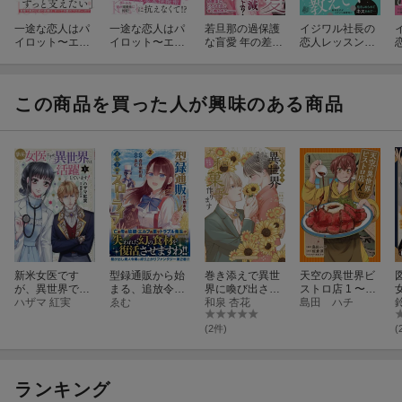
一途な恋人はパ
一途な恋人はパ
若旦那の過保護
イジワル社長の
イロット〜エア
イロット〜エア
な盲愛 年の差幼
恋人レッスン
ポートラブ〜
ポートラブ〜
馴染はウブな身
1
2
2
1
体を翻弄する
この商品を買った人が興味のある商品
新米女医です
型録通販から始
巻き添えで異世
天空の異世界ビ
が、異世界では
まる、追放令嬢
界に喚び出され
ストロ店 1 〜看
活躍していま
ハザマ 紅実
のスローライフ
ゑむ
たので、世界観
和泉 杏花
板娘ソラノが美
島田 ハチ
す！ 1
（2）
無視して和菓子
味しい幸せ届け
作ります（4）
ます〜
(2件)
(
ランキング