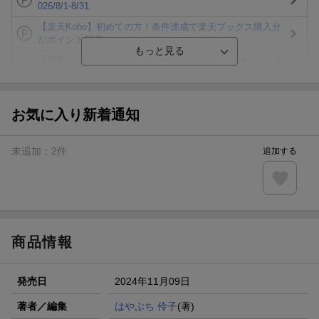
026/8/1-8/31
【楽天Kobo】初めての方！条件達成で楽天ブックス購入分
がポイント20倍
【楽天モバイルご利用者限定】条件達成で100万ポイント山
分け！
【Rakuten Fashion×楽天ブックス】条件達成で10万ポイン
ト山分け
お気に入り新着通知
【スタンプカード】楽天ポイントもらえる＆抽選で豪華景品
が当たる！
未追加：
2
件
追加する
エントリー＆3,000円以上購入で無料データSIM（3GB/月プ
ラン）が当たる！
楽天モバイル紹介キャンペーンの拡散で300円OFFクーポン
進呈
商品情報
発売日
2024年11月09日
著者／編集
はやぶち 伶子
(著)