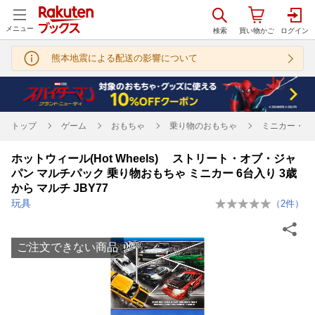
メニュー
熊本地震による配送の影響について
トップ
ゲーム
おもちゃ
乗り物のおもちゃ
ミニカー・ト
ホットウィール(Hot Wheels) ストリート・オブ・ジャ
パン マルチパック 乗り物おもちゃ ミニカー 6台入り 3歳
から マルチ JBY77
玩具
（
2
件）
ご注文できない商品