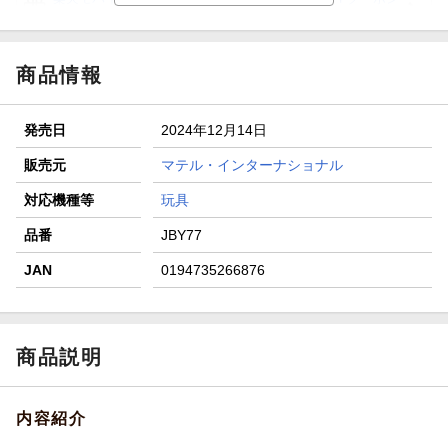
進呈
条件達成で楽天限定・宝塚歌劇 宙組貸切公演ペアチケット
が当たる
商品情報
エントリー＆条件達成で『鬼滅の刃』オリジナルきんちゃく
袋が当たる！
発売日
2024年12月14日
【楽天24】日用品の楽天24と楽天ブックス買いまわりでク
ーポン★
販売元
マテル・インターナショナル
【楽天ミュージック】200円OFFクーポン！初回30日無料音
対応機種等
玩具
楽聴き放題♪
品番
JBY77
JAN
0194735266876
商品説明
内容紹介