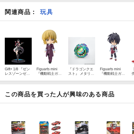
関連商品
：
玩具
Gift+ 1/8 『ゼン
Figuarts mini
『ドラゴンクエ
Figuarts mini
レスゾーンゼ
『機動戦士ガン
スト』 メタリッ
『機動戦士ガン
ロ』 エレン・ジ
ダムSEED FRE
クモンスターズ
ダムSEED DES
G
ョー 華やぐ遊歩
EDOM』 カガ
ギャラリー オー
TINY』 シン・ア
Ver. (フィギュ
リ・ユラ・アス
ロラウンダー
スカ (塗装済み
ア)
ハ (塗装済み可
(フィギュア)
可動フィギュア)
この商品を買った人が興味のある商品
動フィギュア)