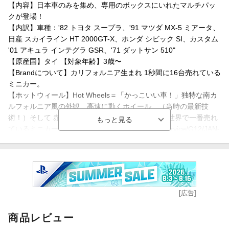
【内容】日本車のみを集め、専用のボックスにいれたマルチパッ
クが登場！
【内訳】車種：'82 トヨタ スープラ、'91 マツダ MX-5 ミアータ、
日産 スカイライン HT 2000GT-X、ホンダ シビック SI、カスタム
'01 アキュラ インテグラ GSR、'71 ダットサン 510"
【原産国】タイ 【対象年齢】3歳〜
【Brandについて】カリフォルニア生まれ 1秒間に16台売れている
ミニカー。
【ホットウィール】Hot Wheels＝「かっこいい車！」独特な南カ
ルフォルニア風の外観、高速に動くホイール、（当時の最新技
術！）そして 赤いラインの入ったタイヤ。現在、世界で一番売れ
ているミニカーです*。*Circana/Retail Tracking Service/G12/JAN-
DEC 2023/Total Toys/Projected Units
【プレゼントに最適】お誕生日、クリスマスプレゼント、入園・
入学祝いなど記念日でのプレゼントにぴったりです。
[広告]
【対象年齢】：3歳以上
【商品サイズ (cm)】(幅×高さ×奥行）：20.3×15.2×4.1
商品レビュー