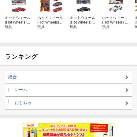
ホットウィール
ホットウィール
ホットウィール
ホットウィール
(Hot Wheels)
(Hot Wheels) ベ
(Hot Wheels)
(Hot Wheels) カ
(
カーカルチャー
玩具
ーシックカー フ
玩具
カーカルチャー
玩具
ーカルチャー ヴ
玩具
モダン・クラシ
ェラーリ 5カー
モダン・クラシ
ィンテージレー
ックス フェラー
パック ミニカー
ックス 1994 ニ
シング フェラー
リ テスタロッサ
1:64スケール 5
スモ 270R (S14)
リ 250 GTO ミ
乗り物おもちゃ
台セット 3歳か
乗り物おもちゃ
ニカー 1:64スケ
ミニカー 3歳か
ら JLN12
ミニカー 3歳か
ール 3歳から JK
ら レッド JKF00
ら ブラック JKD
F25
ランキング
99
1
総合
ゲーム
おもちゃ