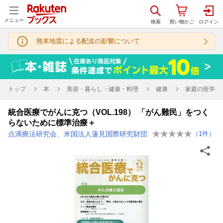
メニュー
熊本地震による配送の影響について
トップ
本
美容・暮らし・健康・料理
健康
家庭の医学
統合医療でがんに克つ（VOL.198） 「がん難民」をつく
らないために標準治療＋
点滴療法研究会、米国法人蓮見国際研究財団
（
1
件）