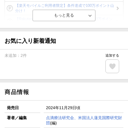
【楽天モバイルご利用者限定】条件達成で100万ポイント山
分け！
【Rakuten Fashion×楽天ブックス】条件達成で10万ポイン
ト山分け
【スタンプカード】楽天ポイントもらえる＆抽選で豪華景品
が当たる！
お気に入り新着通知
エントリー＆3,000円以上購入で無料データSIM（3GB/月プ
ラン）が当たる！
未追加：
2
件
追加する
楽天モバイル紹介キャンペーンの拡散で300円OFFクーポン
進呈
条件達成で楽天限定・宝塚歌劇 宙組貸切公演ペアチケット
が当たる
商品情報
発売日
2024年11月29日頃
著者／編集
点滴療法研究会、米国法人蓮見国際研究財
団
(編)