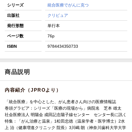
シリーズ
統合医療でがんに克つ
出版社
クリピュア
発行形態
単行本
ページ数
76p
ISBN
9784434350733
商品説明
内容紹介（JPROより）
「統合医療」を中心とした、がん患者さん向けの医療情報誌
巻頭グラビア：シリーズ「医療の現場から」病院名 芝本 雄太
社会医療法人 明陽会 成田記念陽子線センター センター長に訊く
特集：「がん治療と温泉」1松田忠徳（温泉学者・医学博士）2水
上 治（健康増進クリニック 院長）3川嶋 朗（神奈川歯科大学大学