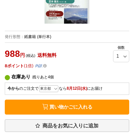
発行形態
：
紙書籍
(単行本)
個数
988
円
送料無料
(税込)
8
ポイント
1倍
内訳
在庫あり
残りあと
4
個
今から
のご注文で
なら
8月12日(水)
にお届け
買い物かごに入れる
商品をお気に入りに追加