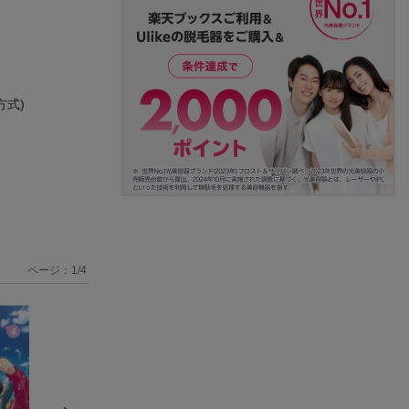
方式)
ページ：
1
/
4