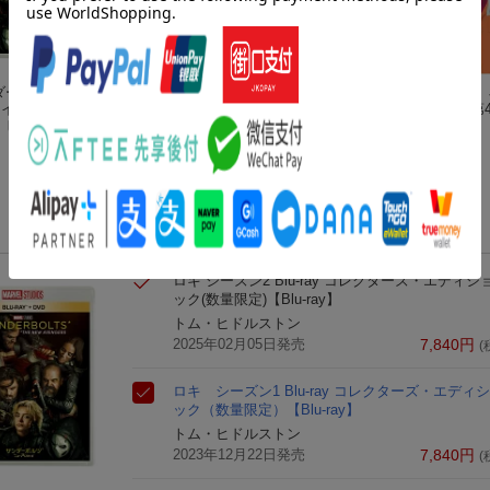
ダーボ
【特典】デッドプー
エターナルズ MovieN
TVアニメ『妻
レイ＋D
ル＆ウルヴァリン ブ
EX
生になる。』第
-ray】
フローレンス・ピュー
ルーレイ＋DVDセッ
エマ・コリン
ジェンマ・チャン
【Blu-ray】
村田椰融
ーズ／
ト【Blu-ray】(「アベ
(6件)
(17件)
イ」オ
ンジャーズ／ドゥー
カー)
ムズデイ」オリジナ
ルステッカー)
ロキ シーズン2 Blu-ray コレクターズ・エディ
ック(数量限定)【Blu-ray】
トム・ヒドルストン
2025年02月05日発売
7,840
円
(
ロキ シーズン1 Blu-ray コレクターズ・エディ
ック（数量限定）【Blu-ray】
トム・ヒドルストン
2023年12月22日発売
7,840
円
(