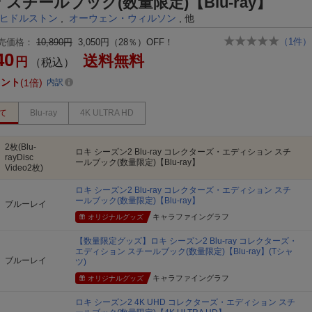
 スチールブック(数量限定)【Blu-ray】
ヒドルストン
,
オーウェン・ウィルソン
, 他
（
1
件）
売価格：
10,890円
3,050円（28％）OFF！
40
送料無料
円
（税込）
イント
1倍
内訳
て
Blu-ray
4K ULTRA HD
2枚(Blu-
ロキ シーズン2 Blu-ray コレクターズ・エディション スチ
rayDisc
ールブック(数量限定)【Blu-ray】
Video2枚)
ロキ シーズン2 Blu-ray コレクターズ・エディション スチ
ールブック(数量限定)【Blu-ray】
ブルーレイ
キャラファイングラフ
オリジナルグッズ
【数量限定グッズ】ロキ シーズン2 Blu-ray コレクターズ・
エディション スチールブック(数量限定)【Blu-ray】(Tシャ
ブルーレイ
ツ)
キャラファイングラフ
オリジナルグッズ
ロキ シーズン2 4K UHD コレクターズ・エディション スチ