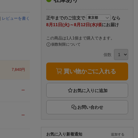
楽天チケット
エンタメニュース
推し楽
正午まで
のご注文で
なら
|
レビューを書く
8月11日(火)～8月12日(水)頃
にお届け
この商品は1人1個まで購入できます。
個数制限について
個数
7,840
円
買い物かごに入れる
ー
お問い合わせ
ー
お気に入り新着通知
追加する