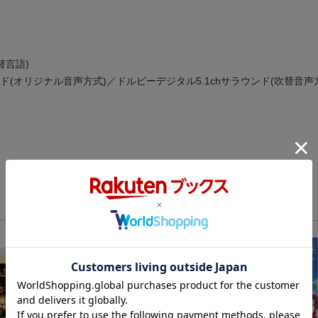
替言語)
1chサラウンド(オリジナル音声方式)／ドルビーデジタル5.1chサラウンド(吹替音声