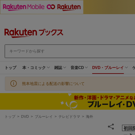
トップ
本・コミック
雑誌
音楽CD
DVD・ブルーレイ
熊本地震による配送の影響について
現
トップ
>
DVD
>
ブルーレイ
>
テレビドラマ
>
海外
在
地
初回