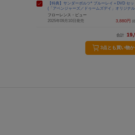
【特典】サンダーボルツ* ブルーレイ＋DVD セット【
(「アベンジャーズ／ドゥームズデイ」オリジナル
フローレンス・ピュー
2025年09月10日発売
3,880
円
(
19,
合計
3点とも買い物