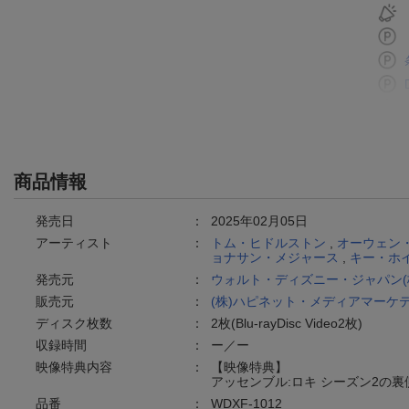
商品情報
発売日
：
2025年02月05日
アーティスト
：
トム・ヒドルストン
,
オーウェン
ョナサン・メジャース
,
キー・ホ
発売元
：
ウォルト・ディズニー・ジャパン(
販売元
：
(株)ハピネット・メディアマーケ
ディスク枚数
：
2枚(Blu-rayDisc Video2枚)
収録時間
：
ー／ー
映像特典内容
：
【映像特典】
アッセンブル:ロキ シーズン2の裏
品番
：
WDXF-1012