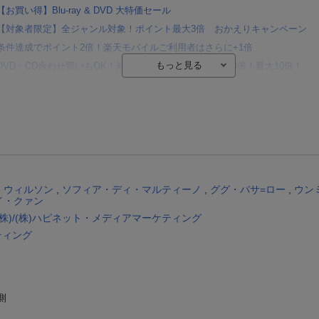
【お買い得】Blu-ray & DVD 大特価セール
【対象者限定】全ジャンル対象！ポイント最大3倍 おかえりキャンペーン
条件達成でポイント2倍！楽天モバイルご利用者はさらに+1倍
DVD・CD合わせ買いもOK！対象商品2点購入でポイント3倍！最大10倍！
【楽天Kobo】初めての方！条件達成で楽天ブックス購入分がポイント20倍
【楽天モバイルご利用者限定】条件達成で100万ポイント山分け！
【Rakuten Fashion×楽天ブックス】条件達成で10万ポイント山分け
【スタンプカード】楽天ポイントもらえる＆抽選で豪華景品が当たる！
Blu-ray・DVDセール・お買い得情報
・ウィルソン
,
ソフィア・ディ・マルティーノ
,
ググ・バサ=ロー
,
ウン
イ・クァン
株)/(株)ハピネット・メディアマーケティング
ティング
側