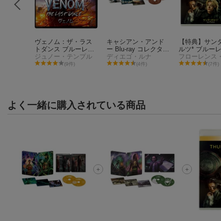
lu-ray
ヴェノム：ザ・ラス
キャシアン・アンド
【特典】サン
ay】
トダンス ブルーレイ
ー Blu-ray コレクター
ルツ* ブルー
＋DVD セット【Blu-r
ジュノー・テンプル
ズ・エディション ス
ディエゴ・ルナ
VD セット【Blu
ay】
チールブック(数量限
(「アベンジャ
件)
(9件)
(4件)
(7件)
定)【Blu-ray】
ドゥームズデ
リジナルステッ
よく一緒に購入されている商品