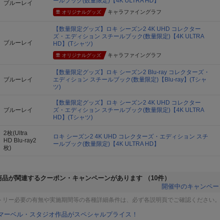
ールブック(数量限定)【4K ULTRA HD】
ブルーレイ
キャラファイングラフ
オリジナルグッズ
【数量限定グッズ】ロキ シーズン2 4K UHD コレクター
ズ・エディション スチールブック(数量限定)【4K ULTRA
ブルーレイ
HD】(Tシャツ)
キャラファイングラフ
オリジナルグッズ
【数量限定グッズ】ロキ シーズン2 Blu-ray コレクターズ・
ブルーレイ
エディション スチールブック(数量限定)【Blu-ray】(Tシャ
ツ)
【数量限定グッズ】ロキ シーズン2 4K UHD コレクター
ブルーレイ
ズ・エディション スチールブック(数量限定)【4K ULTRA
HD】(Tシャツ)
2枚(Ultra
ロキ シーズン2 4K UHD コレクターズ・エディション スチ
HD Blu-ray2
ールブック(数量限定)【4K ULTRA HD】
枚)
商品が関連するクーポン・キャンペーンがあります
（10件）
開催中のキャンペー
トリー必要の有無や実施期間等の各種詳細条件は、必ず各説明頁でご確認ください
マーベル・スタジオ作品がスペシャルプライス！