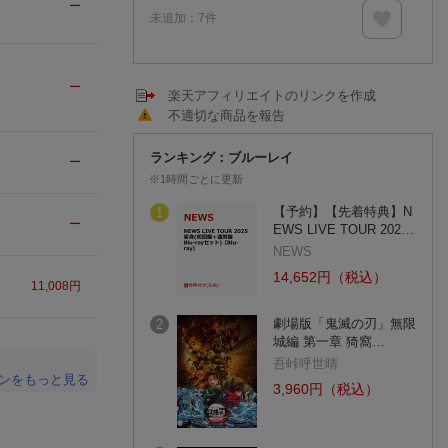
ー
未追加：
7
件
ー
楽天アフィリエイトのリンクを作成
不適切な商品を報告
ランキング：ブルーレイ
ー
※1時間ごとに更新
【予約】【先着特典】N
1
ー
EWS LIVE TOUR 202…
NEWS
14,652円（税込）
11,008
円
劇場版「鬼滅の刃」無限
2
城編 第一章 猗窩…
吾峠呼世晴
ンをもっと見る
3,960円（税込）
。