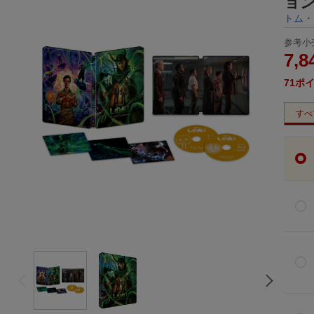
ョン
トム・
参考小
7,8
71
ポ
すべ