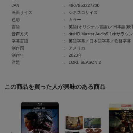
JAN
：
4907953227200
画面サイズ
：
シネスコサイズ
色彩
：
カラー
言語
：
英語(オリジナル言語)／日本語(吹
音声方式
：
dtsHD Master Audio5.
字幕言語
：
英語字幕／日本語字幕／吹替字幕
制作国
：
アメリカ
制作年
：
2023年
洋題
：
LOKI: SEASON 2
この商品を買った人が興味のある商品