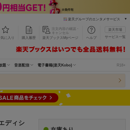
楽天グループのエンタメサービス
本/ゲーム/CD/DVD
注文内容の確認・
楽天市場
キャンセル
楽天ブックス
サービス一覧
お気に入り
購入履歴
楽天ブックスMyページ
ヘルプ
電子書籍
楽天Kobo
雑誌読み放題
楽天マガジン
放題
音楽配信
電子書籍(楽天Kobo)
R18+
音楽配信
楽天ミュージック
動画配信
楽天TV
動画配信ガイド
Rakuten PLAY
無料テレビ
Rチャンネル
・エディシ
チケット
在庫あり