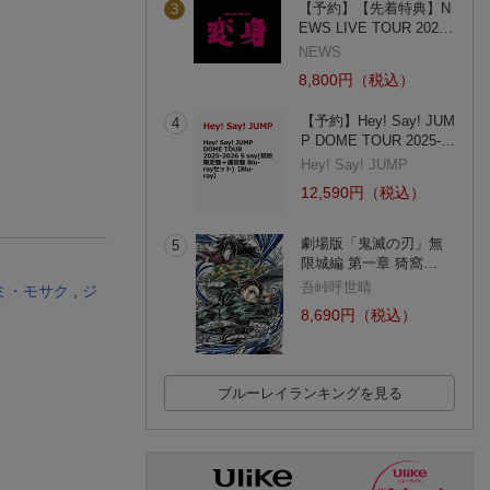
【予約】【先着特典】N
3
EWS LIVE TOUR 202…
NEWS
8,800円（税込）
【予約】Hey! Say! JUM
4
P DOME TOUR 2025-…
Hey! Say! JUMP
12,590円（税込）
劇場版「鬼滅の刃」無
5
限城編 第一章 猗窩…
吾峠呼世晴
ミ・モサク
,
ジ
8,690円（税込）
ブルーレイランキングを見る