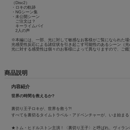
（Disc2）
・ロキの軌跡
・NGシーン集
・未公開シーン
ご注文は？
キーライムパイ
2人の声
※本編には、一部、光に対して敏感なお客様がご覧になられた場
光感受性反応による諸症状を引き起こす可能性のあるシーン（光
光に対する感受性は個々のお客様によって異なりますので、ご鑑
商品説明
内容紹介
世界の時間を救えるか?
裏切り王子ロキが、世界を救う?!
すべてを裏切るタイムトラベル・アドベンチャーが、いま始まる
★トム・ヒドルストン主演！〈裏切り王子〉と呼ばれ、ヴィラン