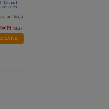
Blu-ray】
ステッカー)
在庫あり
税込)
560
円
（税込）
かごに入れる