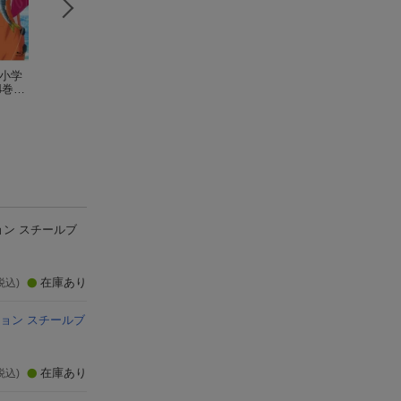
、小学
スーパーマン ブルー
マダム・ウェブ ブル
【特典】ヴェノム
4巻
レイ+DVD セット【B
ーレイ＋DVD セット
ェノム:レット・
lu-ray】
デイビッド・コレンスウェット
【Blu-ray】
ダコタ・ジョンソン
ア・ビー・カーネ
トム・ハーディ
ジ|ヴェノム:ザ・
(4件)
(2件)
トダンス|モービウ
マダム・ウェブ|
イヴン・ザ・ハン
ー 6ムービー・コ
ション (ブルーレイ
OX)【Blu-ray】(
パイダーマン：ブ
ンド・ニュー・デ
ション スチールブ
イ」ステッカー)
在庫あり
税込)
ション スチールブ
在庫あり
税込)