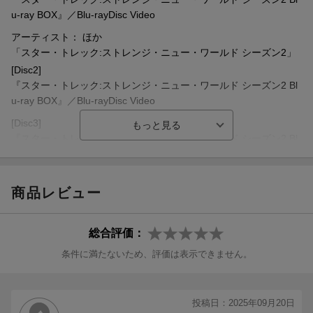
今回は第9話「亜空間ラプソディ」でほぼエピソード全編がミュー
チャペル：ジェス・ブッシュ（藤井ゆきよ）
u-ray BOX』／Blu-rayDisc Video
ジカル仕立てとなりクルーたちの歌声が艦内に響く。
オルテガス：メリッサ・ナヴィア（ニケライ ファラナーゼ）
アーティスト： ほか
ペリア：キャロル・ケイン（伊沢磨紀）
「スター・トレック:ストレンジ・ニュー・ワールド シーズン2」
充実の映像特典
ジム・カーク：ポール・ウェズリー（浪川大輔）
[Disc2]
2時間超の充実した映像特典収録。
『スター・トレック:ストレンジ・ニュー・ワールド シーズン2 Bl
＜スタッフ＞
u-ray BOX』／Blu-rayDisc Video
＜収録内容＞
企画・製作総指揮：
【DISC 1：4話】
アキヴァ・ゴールズマン （「スター・トレック：ディスカバリ
[Disc3]
第1話：壊れた環/The Broken Circle
ー」）
『スター・トレック:ストレンジ・ニュー・ワールド シーズン2 Bl
第2話：苦難を乗り越え、星へ/Ad Astra per Aspera
アレックス・カーツマン （「Hawaii Five-0」『スター・トレッ
u-ray BOX』／Blu-rayDisc Video
第3話：明日、明日、そして明日/Tomorrow and Tomorrow and To
ク』「スター・トレック：ディスカバリー」）
morrow
ジェニー・ルメット
商品レビュー
第4話：ロトパゴスの中で/Among the Lotus Eaters
製作総指揮：
【DISC 2：4話】
ヘンリー・アロンソ・マイヤーズ ほか
第5話：シャレード/Charades
監督：ジョナサン・フレイクス ほか
総合評価：
第6話：ロスト・イン・トランスレーション/Lost in Translation
条件に満たないため、評価は表示できません。
第7話：大昔のサイエンティスト/Those Old Scientists
TM & (C) 2024 CBS Studios Inc. STAR TREK and related marks a
第8話：戦争の名のもとに/Under the Cloak of War
nd logos are trademarks of CBS Studios Inc. CBS and related log
【DISC 3：2話】
os are trademarks of CBS Broadcasting Inc. All Rights Reserved.
投稿日：2025年09月20日
第9話：亜空間ラプソディ/Subspace Rhapsody