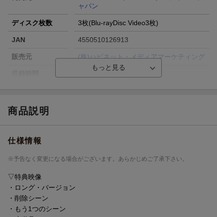
ャパン
ディスク枚数
3枚(Blu-rayDisc Video3枚)
JAN
4550510126913
販売元
(株)ハピネット・メディアマーケティング
収録時間
ー／ー／ー
品番
PJXF-1628
画面サイズ
シネスコサイズ=16:9
商品説明
色彩
カラー
仕様情報
言語
英語(オリジナル言語)／日本語(吹替言語)
音声方式
dtsHD Master Audio5.1chサラウンド(オリ
※予告なく変更になる場合がございます。あらかじめご了承下さい。
ジナル音声方式)／ドルビーデジタル5.1ch
サラウンド(吹替音声方式)
▽特典映像
・ロング・バージョン
字幕言語
聴覚障害者用字幕SDH(英語)／日本語字幕
・削除シーン
／吹替字幕
・もう1つのシーン