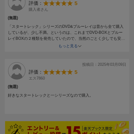
5
評価：
第10話：覇権/Hegemony
購入者さん
※収録内容は変更となる場合がございます。
(無題)
「スタートレック」シリーズのDVD&ブルーレイは昔から全て購入
しているが、少し不満。というのは、これまでDVD-BOXとブルー
レイBOXの２種類を発売していたので、当然のごとく少しでも安い
DVD-BOXを購入していたが、今回はいつまで経ってもDVD-BOXが
もっと見る
でない。もう、DVD-BOX版のほうの販売はやめてブルーレイBOX
版だけに絞ったのだろうか? 今回のメーカーの販売方法には意味不
明なところがある。急に販売方針を変えるなよ!! (怒) 確かにコンパ
投稿日：2025年03月09日
クトになってはいるが、今までDVD-BOX版だけを購入してきたの
5
評価：
に収納ラックに並べたとき、大きさが違うので背並びが悪い。(シー
エス7860
ズン１はDVD-BOXを購入) しかし、内容的にはすばらしいものがあ
る。特にスタートレックのアニメシリーズである、「スタートレッ
(無題)
ク/ロワーデッキ」とクロスオーバーしているエピソードとミュージ
好きなスタートレックと一シリーズなので購入。
カル風になっているエピソードの２点があることがすばらしい。こ
ういった通常より違うエピソードはもっと入れてほしいと思う
が・・・。と思っていたら、このシリーズはシーズン5で終了とい
うことが決定したらしい。長ければいいというものでもないので、
これはこれでいいだろう。星印は内容に関しての評価である。