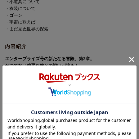
制作国
アメリカ
・小道具について
・衣装について
制作年
2024年
・ゴーン
・宇宙に歌えば
洋題
STAR TREK: STRANGE NEW WORLDS: S
EASON 2 BLU-RAY BOX
・まだ見ぬ世界の探索
内容紹介
エンタープライズ号の新たなる冒険、第2章。
かつてない凶悪な敵との戦いが迫る！
「スター・トレック」の正統派シリーズ第2章は、凶悪な敵との避
けられない戦いへ
2代目船長クリストファー・パイク指揮するUSSエンタープライズ
はクルーたちの様々な問題を抱えながら、冒険の旅を続ける。
シーズン1では「スター・トレック：宇宙大作戦」(Star Trek: The
Original Series)を感じさせる部分も多かったが、
いくつかの著名SF作品を想起させるエピソードがあったり、ちょ
っと意外な「スター・トレック」にかかわるキャラクターの登場
など、バラエティに富んだストーリーになっている。