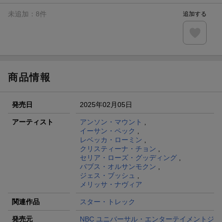
未追加：
8
件
追加する
商品情報
発売日
2025年02月05日
アーティスト
アンソン・マウント
,
イーサン・ペック
,
レベッカ・ローミン
,
クリスティーナ・チョン
,
セリア・ローズ・グッディング
,
バブス・オルサンモクン
,
ジェス・ブッシュ
,
メリッサ・ナヴィア
関連作品
スター・トレック
発売元
NBC ユニバーサル・エンターテイメントジ