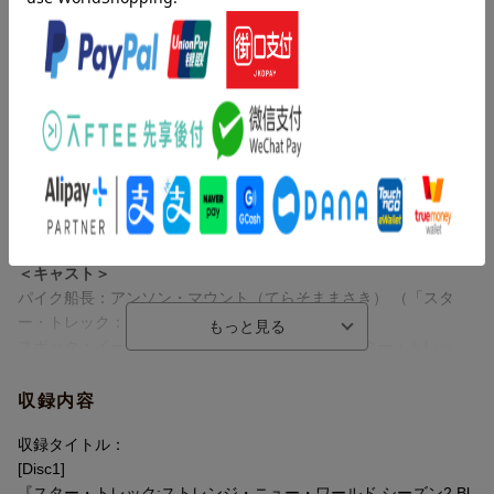
そして、凶悪で獰猛な敵、ゴーントとの戦いが確実に近づいてい
た。
ストーリー
スポックとチャペルの関係を中心に、クルーたちの過去とこれか
出自を偽り、宇宙艦隊の軍事裁判にかけられた副長ウーナを助け
らを描く
るべく、パイク船長は彼女の幼馴染である人権派弁護士に弁護を
婚約が間近なスポックではあるが、チャペルとの関係が気にな
依頼する。
る。そんな折、2人は事故に遭い、スポックの体に周りとの関係を
そんな中、船長と副長のいないUSSエンタープライズの指揮を任
揺るがす異変が起こる。
されたスポックはクリンゴン領から発せられたラアンの依頼を受
また、ラアンはシリーズに欠かせない要素ともいえるタイムスリ
けて救助に向かおうとするが、提督に却下される。
ップで未来と過去へ。ここでの予期せぬ出会いが彼女の心を大き
それでも彼は独断で発進するが・・・。
く揺さぶる。
ムベンガはクリンゴンとの戦争の記憶を呼び起こす人物の登場で
＜キャスト＞
過去の真実を明らかにする。
パイク船長：アンソン・マウント（てらそままさき） （「スタ
ー・トレック：ディスカバリー」）
シリアスな展開の一方で、コミカルなストーリーも満載
スポック：イーサン・ペック（星野貴紀） （「スター・トレッ
ライカーことジョナサン・フレイクスが監督した第7話「大昔のサ
ク：ディスカバリー」）
イエンティスト」はアニメと実写の融合が実現。
ウーナ：レベッカ・ローミン（五十嵐 麗） （「スター・トレッ
収録内容
「スター・トレック：ローワー・デッキ」のボイムラーとマリナ
ク：ディスカバリー」）
ーが24世紀から実写の世界へとタイムスリップ？して吹替俳優が
ラアン：クリスティーナ・チョン（種市桃子）
収録タイトル：
実写も演じる。
ウフーラ：セリア・ローズ・グッディング（葉山那奈）
[Disc1]
また、前シーズンではコスチュームプレイが繰り広げられたが、
ムベンガ：バブス・オルサンモクン（竹田雅則）
『スター・トレック:ストレンジ・ニュー・ワールド シーズン2 Bl