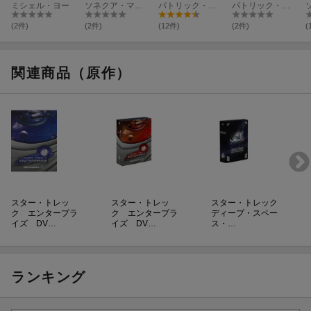
31 ブルーレイ+
ミシェル・ヨー
ー ファイナル・
ソネクア・マーティン=グリーン
OX【Blu-ray】
パトリック・スチュワート
イナル・シーズ
パトリック・スチュワート
DVD セット【Bl
シーズン Blu-ray
ン Blu-ray BOX
u-ray】
BOX【Blu-ray】
【Blu-ray】
(2件)
(2件)
(12件)
(2件)
(
関連商品（原作）
スター・トレッ
スター・トレッ
スター・トレック
ク エンタープラ
ク エンタープラ
ディープ・スペー
イズ DV…
イズ DV…
ス・…
ランキング