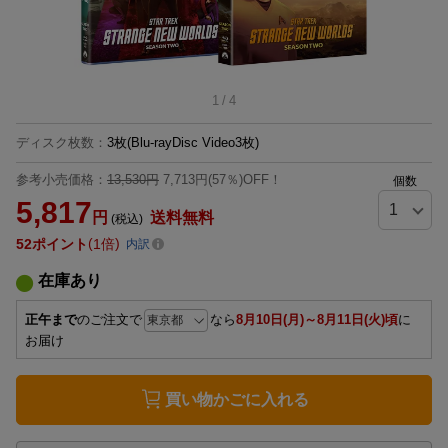
1
/
4
ディスク枚数
：
3枚(Blu-rayDisc Video3枚)
参考小売価格：
13,530円
7,713円(57％)OFF！
個数
5,817
円
送料無料
(税込)
52
ポイント
1倍
内訳
在庫あり
正午まで
のご注文で
なら
8月10日(月)～8月11日(火)頃
に
お届け
買い物かごに入れる