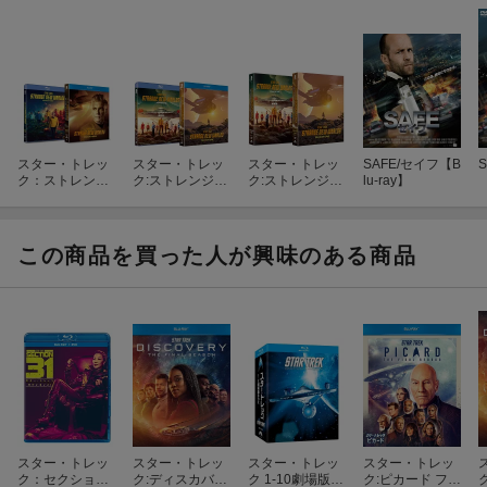
スター・トレッ
スター・トレッ
スター・トレッ
SAFE/セイフ【B
ク：ストレン
ク:ストレンジ・
ク:ストレンジ・
lu-ray】
ジ・ニュー・ワ
ニュー・ワール
ニュー・ワール
ールド シーズン
ド Blu-ray BOX
ド DVD-BOX
3 Blu-ray BOX
【Blu-ray】
【Blu-ray】
この商品を買った人が興味のある商品
スター・トレッ
スター・トレッ
スター・トレッ
スター・トレッ
ク：セクション
ク:ディスカバリ
ク 1-10劇場版B
ク:ピカード ファ