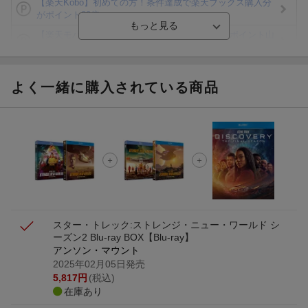
【楽天Kobo】初めての方！条件達成で楽天ブックス購入分
がポイント20倍
【楽天モバイルご利用者限定】条件達成で100万ポイント山
分け！
【Rakuten Fashion×楽天ブックス】条件達成で10万ポイン
ト山分け
よく一緒に購入されている商品
【スタンプカード】楽天ポイントもらえる＆抽選で豪華景品
が当たる！
Blu-ray・DVDセール・お買い得情報
エントリー＆3,000円以上購入で無料データSIM（3GB/月プ
ラン）が当たる！
スター・トレック:ストレンジ・ニュー・ワールド シ
ーズン2 Blu-ray BOX【Blu-ray】
アンソン・マウント
2025年02月05日発売
5,817
円
(税込)
在庫あり