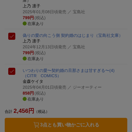
庫）
上乃 凛子
2025年01月08日頃発売
／ 宝島社
799
円
(税込)
在庫あり
偽りの愛の向こう側 契約婚のはじまり
（宝島社文庫）
上乃 凛子
2024年12月13日頃発売
／ 宝島社
799
円
(税込)
在庫あり
いつわりの愛〜契約婚の旦那さまは甘すぎる〜(4)
（CITR COMICS）
金森ケイタ
2025年04月01日頃発売
／ ジーオーティー
858
円
(税込)
在庫あり
2,456
円
合計
（税込）
3点とも買い物かごに入れる