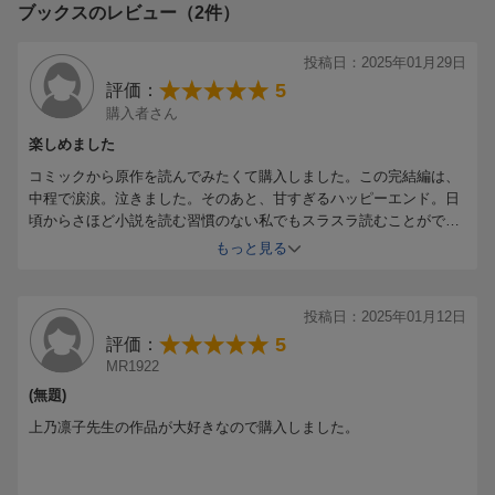
ブックスのレビュー（2件）
投稿日：2025年01月29日
5
評価：
購入者さん
楽しめました
コミックから原作を読んでみたくて購入しました。この完結編は、
中程で涙涙。泣きました。そのあと、甘すぎるハッピーエンド。日
頃からさほど小説を読む習慣のない私でもスラスラ読むことができ
ました。また改めて読み返したいと思います。
もっと見る
投稿日：2025年01月12日
5
評価：
MR1922
(無題)
上乃凛子先生の作品が大好きなので購入しました。