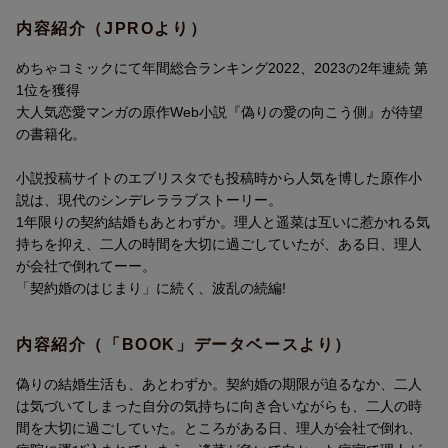
内容紹介（JPROより）
めちゃコミックにて年間総合ランキング2022、2023の2年連続 第
1位を獲得
大人気恋愛マンガの原作Web小説『偽りの愛の向こう側』が待望
の書籍化。
小説投稿サイトのエブリスタでも投稿時から人気を博した原作小
説は、現代のシンデレララブストーリー。
1年限りの契約結婚もあとわずか。理人と遥菜は互いに惹かれる気
持ちを抑え、二人の時間を大切に過ごしていたが、ある日、理人
が会社で倒れてーー。
「契約婚のはじまり」に続く、波乱の続編!
内容紹介（「BOOK」データベースより）
偽りの結婚生活も、あとわずか。契約婚の期限が迫るなか、二人
は気づいてしまった自分の気持ちに向き合いながらも、二人の時
間を大切に過ごしていた。ところがある日、理人が会社で倒れ、