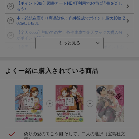
【ポイント3倍】図書カードNEXT利用でお得に読書を楽し
もう♪
本・雑誌在庫あり商品対象！条件達成でポイント最大10倍 2
026/8/1-8/31
【楽天Kobo】初めての方！条件達成で楽天ブックス購入分
がポイント20倍
【楽天モバイルご利用者限定】条件達成で100万ポイント山
分け！
【Rakuten Fashion×楽天ブックス】条件達成で10万ポイン
ト山分け
よく一緒に購入されている商品
【スタンプカード】楽天ポイントもらえる＆抽選で豪華景品
が当たる！
エントリー＆3,000円以上購入で無料データSIM（3GB/月プ
ラン）が当たる！
楽天モバイル紹介キャンペーンの拡散で300円OFFクーポン
進呈
偽りの愛の向こう側 そして、二人の選択
（宝島社文