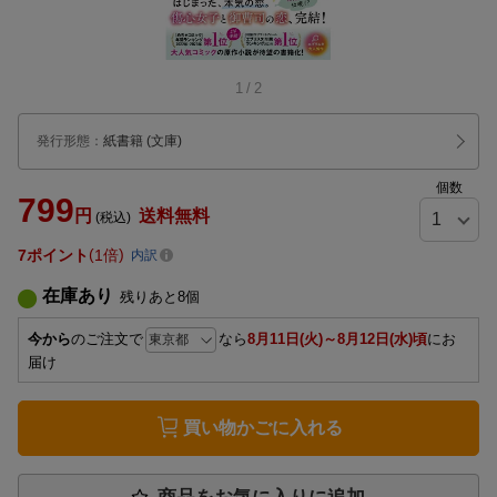
1
/
2
発行形態
：
紙書籍
(文庫)
個数
799
円
送料無料
(税込)
7
ポイント
1倍
内訳
在庫あり
残りあと
8
個
今から
のご注文で
なら
8月11日(火)～8月12日(水)頃
にお
届け
買い物かごに入れる