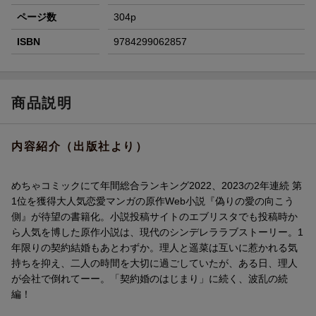
ページ数
304p
ISBN
9784299062857
商品説明
内容紹介（出版社より）
めちゃコミックにて年間総合ランキング2022、2023の2年連続 第
1位を獲得大人気恋愛マンガの原作Web小説『偽りの愛の向こう
側』が待望の書籍化。小説投稿サイトのエブリスタでも投稿時か
ら人気を博した原作小説は、現代のシンデレララブストーリー。1
年限りの契約結婚もあとわずか。理人と遥菜は互いに惹かれる気
持ちを抑え、二人の時間を大切に過ごしていたが、ある日、理人
が会社で倒れてーー。「契約婚のはじまり」に続く、波乱の続
編！