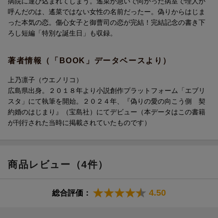
病院に運び込まれてしまう。遙菜が急いで向かった病室で理人が
呼んだのは、遙菜ではない女性の名前だったー。偽りからはじま
った本気の恋。傷心女子と御曹司の恋が完結！完結記念の書き下
ろし短編「特別な誕生日」も収録。
著者情報（「BOOK」データベースより）
上乃凛子（ウエノリコ）
広島県出身。２０１８年より小説創作プラットフォーム「エブリ
スタ」にて執筆を開始。２０２４年、『偽りの愛の向こう側 契
約婚のはじまり』（宝島社）にてデビュー（本データはこの書籍
が刊行された当時に掲載されていたものです）
商品レビュー（4件）
4.50
総合評価：