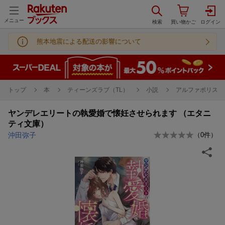
メニュー
熊本地震による配送の影響について
トップ
本
ティーンズラブ（TL）
小説
アルファポリス 
ヤンデレエリートの執愛婚で懐妊させられます （エタニ
ティ文庫）
沖田弥子
（
0
件）