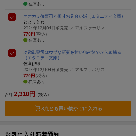
在庫あり
オオカミ御曹司と極甘お見合い婚
（エタニティ文庫）
ととりとわ
2024年12月04日頃発売
／ アルファポリス
770
円
(税込)
在庫あり
冷徹御曹司はウブな新妻を甘い独占欲でからめ捕る
（エタニティ文庫）
佐倉伊織
2024年12月04日頃発売
／ アルファポリス
770
円
(税込)
在庫あり
2,310
円
合計
（税込）
3点とも買い物かごに入れる
お気に入り新着通知