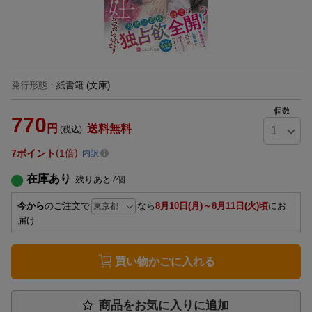
発行形態
：
紙書籍
(文庫)
個数
770
円
送料無料
(税込)
7
ポイント
1倍
内訳
在庫あり
残りあと
7
個
今から
のご注文で
なら
8月10日(月)～8月11日(火)頃
にお
届け
買い物かごに入れる
商品をお気に入りに追加