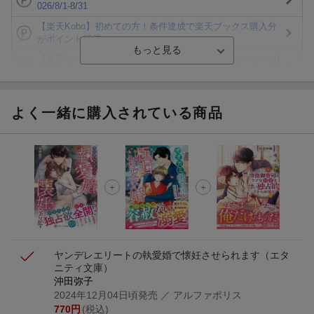
026/8/1-8/31
【楽天Kobo】初めての方！条件達成で楽天ブックス購入分
がポイント20倍
【楽天モバイルご利用者限定】条件達成で100万ポイント山
分け！
【Rakuten Fashion×楽天ブックス】条件達成で10万ポイン
ト山分け
よく一緒に購入されている商品
【スタンプカード】楽天ポイントもらえる＆抽選で豪華景品
が当たる！
エントリー＆3,000円以上購入で無料データSIM（3GB/月プ
ラン）が当たる！
楽天モバイル紹介キャンペーンの拡散で300円OFFクーポン
進呈
ヤンデレエリートの執愛婚で懐妊させられます
（エタ
ニティ文庫）
沖田弥子
2024年12月04日頃発売
／ アルファポリス
770
円
(税込)