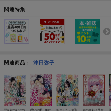
関連特集
関連商品
：
沖田弥子
死を待つだけの
呪いの眠り姫は
転生したら大聖
毒の寵妃は後宮