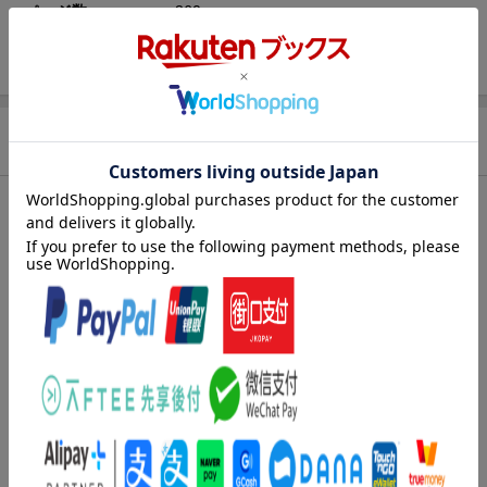
ページ数
360p
ISBN
9784434349690
商品説明
内容紹介（JPROより）
職場の後輩に恋人を略奪された澪は、終業後に堪えきれず泣いて
いたところを、営業部のイケメンエリート社員、明夜に見つかっ
てしまう。彼に優しく慰められながら居酒屋で事の顛末を話して
いたが、なぜかそのまま一夜を過ごすことに。これは、傷心した
自分を慰めてくれただけ……と思いきや、翌朝彼から婚姻届にサ
インをさせられ、あれよあれよという間に新婚生活が始まっ
て……!? 執着強めな旦那様と尽くし系地味OLの、交際0日婚か
ら始まる極上溺愛ラブストーリー、文庫だけの書き下ろし番外編
も収録！