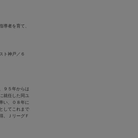
指導者を育て、
ェスト神戸／６
、９５年からは
に就任した同ユ
率い、０８年に
としてこれまで
得。ＪリーグＦ