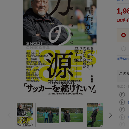
1,9
18
ポ
楽天Ko
この
※エン