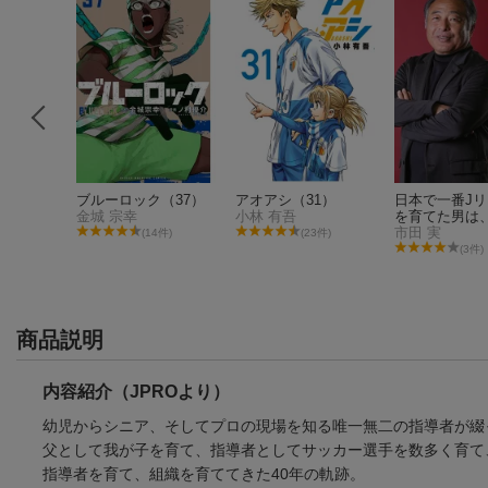
ブルーロック（37）
アオアシ（31）
日本で一番J
金城 宗幸
小林 有吾
を育てた男は
大学サッカー
市田 実
件)
(14件)
(23件)
督なのか
(3件)
商品説明
内容紹介（JPROより）
幼児からシニア、そしてプロの現場を知る唯一無二の指導者が綴
父として我が子を育て、指導者としてサッカー選手を数多く育て
指導者を育て、組織を育ててきた40年の軌跡。