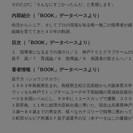
そのたびに「そんなにすごかったんだ」と実感します』
内容紹介（「BOOK」データベースより）
幼児からシニア、そしてプロの現場を知る唯一無二の指導者が綴
組織を育ててきた４０年の軌跡。
目次（「BOOK」データベースより）
１ 指導者になるまでの道のり／２ 神戸ＦＣとクラブチーム
昌子 源／７ 育成論／８ 指導論／９ 保護者の皆さんへ／１
著者情報（「BOOK」データベースより）
昌子力（ショウジチカラ）
１９６３年島根県生まれ。島根県立松江北高校から大阪体育大学
ヴィッセル神戸でトップチームコーチや下部組織の育成統括責任
ースを全国レベルにし、９９年にＪユースカップで優勝。２００
１部昇格。１１年に総理大臣杯出場に導いた。現在は兵庫県神戸
３歳〜８０歳までの男女共、様々なカテゴリーで指導に携わって
Ｃ町田ゼルビア所属ＤＦ昌子源選手の父（本データはこの書籍が