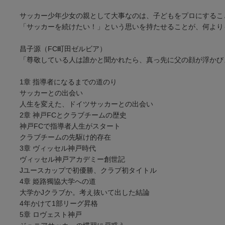
サッカー少年少女の親として大事なのは、子どもをプロにするこ
「サッカーを続けたい！」という思いを持たせることが、何より
昌子源（FC町田ゼルビア）
「尊敬している人は誰かと聞かれたら、真っ先に父の顔が浮かび
1章 指導者になるまでの道のり
サッカーとの出会い
人生を変えた、ドイツサッカーとの出会い
2章 神戸FCとクラブチームの歴史
神戸FCで指導者人生がスタート
クラブチームの先駆け的存在
3章 ヴィッセル神戸時代
ヴィッセル神戸アカデミー創世記
Jユースカップで初優勝、クラブ初タイトル
4章 姫路獨協大学への道
大学かJクラブか。考え抜いて出した結論
4年かけて1部リーグ昇格
5章 ロヴェスト神戸