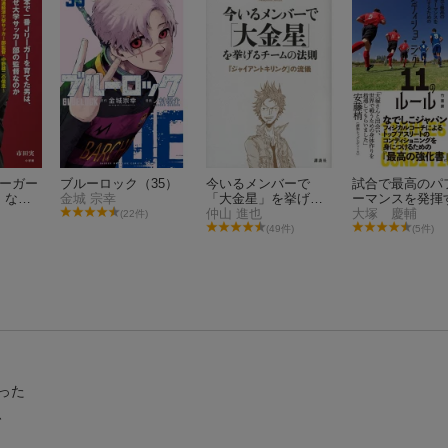
リーガー
ブルーロック（35）
今いるメンバーで
試合で最高のパ
、なぜ
金城 宗幸
「大金星」を挙げる
ーマンスを発揮
部の監
チームの法則ーー
仲山 進也
ためのコンディ
大塚 慶輔
(22件)
『ジャイアントキリ
ニング11のルー
(49件)
(5件)
ング』の流儀
った
、