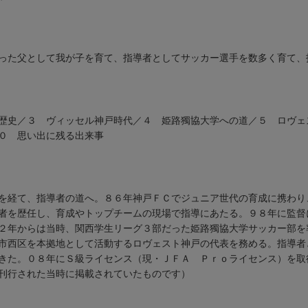
った父として我が子を育て、指導者としてサッカー選手を数多く育て、
の歴史／３ ヴィッセル神戸時代／４ 姫路獨協大学への道／５ ロヴ
０ 思い出に残る出来事
を経て、指導者の道へ。８６年神戸ＦＣでジュニア世代の育成に携わり
者を歴任し、育成やトップチームの現場で指導にあたる。９８年に監督
２年からは当時、関西学生リーグ３部だった姫路獨協大学サッカー部を
市西区を本拠地として活動するロヴェスト神戸の代表を務める。指導者
きた。０８年にＳ級ライセンス（現・ＪＦＡ Ｐｒｏライセンス）を取
刊行された当時に掲載されていたものです）