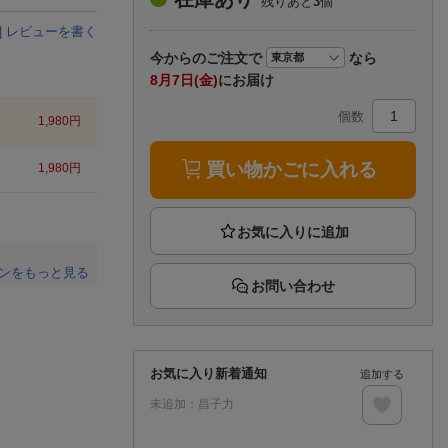
残りあと
3
個
楽天チケット
エンタメニュース
|
レビューを書く
推し楽
今から
のご注文で
なら
8月7日(金)
にお届け
個数
1,980
円
買い物かごに入れる
1,980
円
ンをもっと見る
お問い合わせ
。
お気に入り新着通知
追加する
未追加：
昌子力