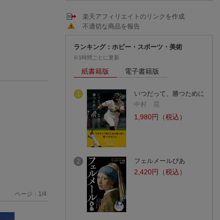
楽天アフィリエイトのリンクを作成
不適切な商品を報告
ランキング：ホビー・スポーツ・美術
※1時間ごとに更新
紙書籍版
電子書籍版
いつだって、勝つために
1
中村 晃
1,980円（税込）
フェルメールぴあ
2
2,420円（税込）
ページ：
1
/
4