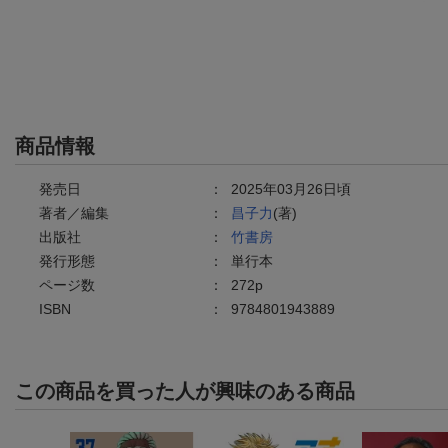
商品情報
発売日
：
2025年03月26日頃
著者／編集
：
昌子力
(著)
出版社
：
竹書房
発行形態
：
単行本
ページ数
：
272p
ISBN
：
9784801943889
この商品を買った人が興味のある商品