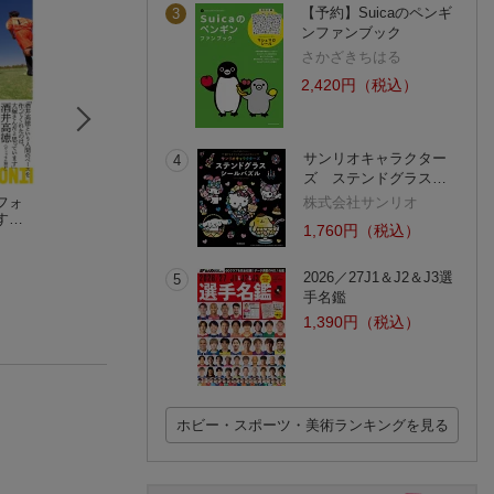
【予約】Suicaのペンギ
3
ンファンブック
さかざきちはる
2,420円（税込）
サンリオキャラクター
4
ズ ステンドグラス…
フォ
無限の玄／風下の朱
アオアシに学ぶ「答
サッカー
株式会社サンリオ
する
古谷田 奈月
えを教えない」教え
佐野 慎輔
1,760円（税込）
ショ
方
仲山 進也
(12件)
ル
(10件)
2026／27J1＆J2＆J3選
5
手名鑑
1,390円（税込）
ホビー・スポーツ・美術ランキングを見る