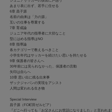
ジュニアサッカーの慣習に戸惑う
あまり表に出ず、若手に任せる
6章 昌子源
名前の由来は「力の源」
互いの仕事を尊重する
7章 育成論
ジュニア年代の指導者に大切なこと
型にはめる指導はNO
8章 指導論
各カテゴリーで教えるべきこと
小学生年代はサッカーを続けたい思いを持たせる
9章 保護者の皆さんへ
30年前には見られなかった、保護者の言動
矢印は自らへ
10章 思い出に残る出来事
ザックジャパンの実現をアシスト
人間は変われる生き物
Special Interview
昌子源（FC町田ゼルビア）
『どこへ行っても「お父さんにお世話になりました」と言われま