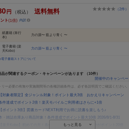
80
（
2
件）
送料無料
円
（税込）
イント
1倍
内訳
紙書籍
(単行
力の源〜 藍より青く 〜
本)
電子書籍
(楽
力の源〜 藍より青く 〜
天Kobo)
bo電子書籍ストアについて
商品が関連するクーポン・キャンペーンがあります
（10件）
開催中のキャンペー
トリー必要の有無や実施期間等の各種詳細条件は、必ず各説明頁でご確認ください
【対象者限定】全ジャンル対象！ポイント最大3倍 おかえりキャンペーン
条件達成でポイント2倍！楽天モバイルご利用者はさらに+1倍
【ポイント3倍】図書カードNEXT利用でお得に読書を楽しもう♪
本・雑誌在庫あり商品対象！条件達成でポイント最大10倍 2026/8/1-8/31
【楽天Kobo】初めての方！条件達成で楽天ブックス購入分がポイント20倍