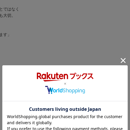
とではなく
も大切。
ます」