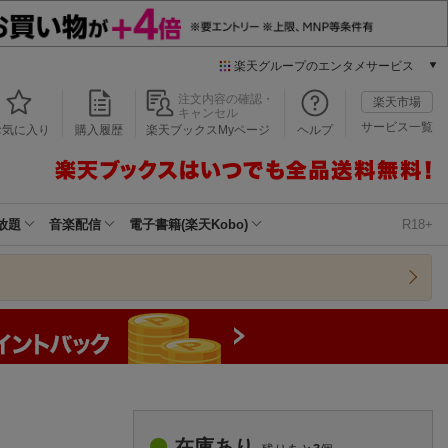
楽天グループのエンタメサービス
本/ゲーム/CD/DVD
注文内容の確認・
楽天市場
キャンセル
楽天ブックス
サービス一覧
お気に入り
購入履歴
楽天ブックスMyページ
ヘルプ
電子書籍
楽天Kobo
雑誌読み放題
楽天マガジン
放題
音楽配信
電子書籍(楽天Kobo)
R18+
音楽配信
楽天ミュージック
動画配信
楽天TV
動画配信ガイド
Rakuten PLAY
無料テレビ
Rチャンネル
チケット
在庫あり