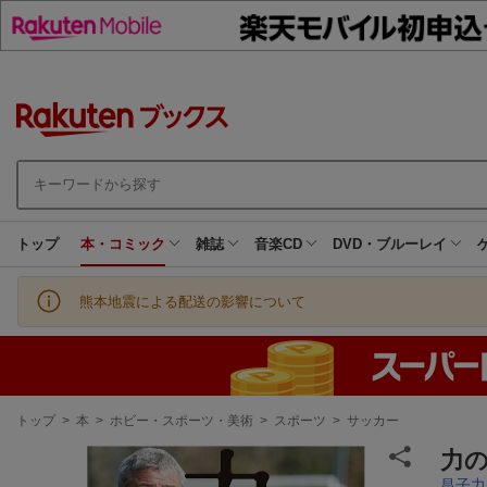
トップ
本・コミック
雑誌
音楽CD
DVD・ブルーレイ
熊本地震による配送の影響について
現
トップ
>
本
>
ホビー・スポーツ・美術
>
スポーツ
>
サッカー
在
地
力の
昌子力