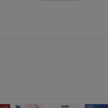
【楽天モバイルご利用者限定】条件達成で100万ポイント山分け！
【Rakuten Fashion×楽天ブックス】条件達成で10万ポイント山分け
【スタンプカード】楽天ポイントもらえる＆抽選で豪華景品が当たる！
楽天モバイル紹介キャンペーンの拡散で300円OFFクーポン進呈
条件達成で楽天限定・宝塚歌劇 宙組貸切公演ペアチケットが当たる