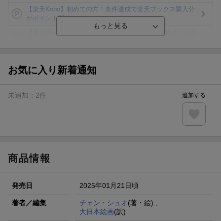
【楽天Kobo】初めての方！条件達成で楽天ブックス購入分
がポイント20倍
【楽天モバイルご利用者限定】条件達成で100万ポイント山
分け！
【Rakuten Fashion×楽天ブックス】条件達成で10万ポイン
ト山分け
お気に入り新着通知
【スタンプカード】楽天ポイントもらえる＆抽選で豪華景品
が当たる！
未追加：
2
件
追加する
エントリー＆3,000円以上購入で無料データSIM（3GB/月プ
ラン）が当たる！
楽天モバイル紹介キャンペーンの拡散で300円OFFクーポン
進呈
商品情報
発売日
2025年01月21日頃
著者／編集
チェン・シュオ
(著・絵) ,
大日本絵画
(訳)