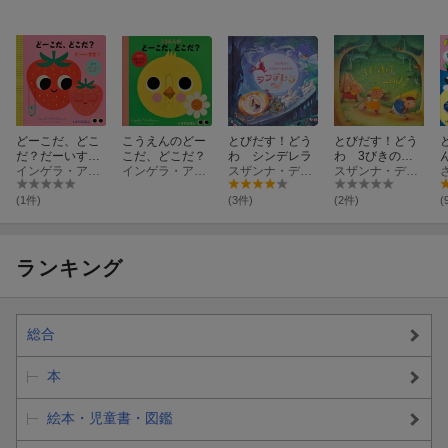
どーこだ、どこ
こうえんのどー
とびだす！どう
とびだす！どう
だ？だーいす
こだ、どこだ？
わ シンデレラ
わ 3びきのこ
き！
インゲラ・アリアニウス
インゲラ・アリアニウス
スザンナ・デイヴィッドソン
ぶた
スザンナ・デイヴィッドソン
(1件)
(3件)
(2件)
(
ランキング
総合
本
絵本・児童書・図鑑