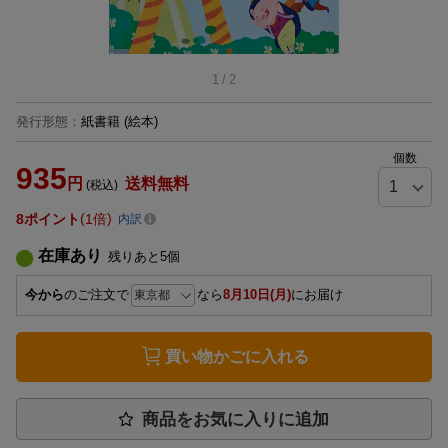
1
/
2
発行形態
：
紙書籍
(絵本)
個数
935
円
送料無料
(税込)
8
ポイント
1倍
内訳
在庫あり
残りあと
5
個
今から
のご注文で
なら
8月10日(月)
にお届け
買い物かごに入れる
商品をお気に入りに追加