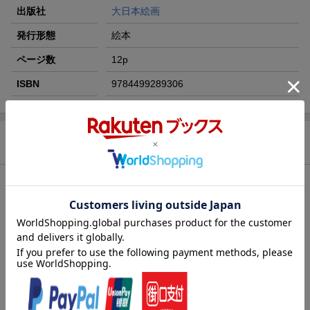
出版社
大日本絵画
発行形態
絵本
ページ数
12p
ISBN
9784499289306
商品説明
内容紹介（JPROより）
ほんをめくってゆめのくに！本の判型からは想像できないポップ
アップにきっとおどろくことでしょう。
内容紹介（「BOOK」データベースより）
ちいさいけどあなどれない。さいこうにクールなポップアップの