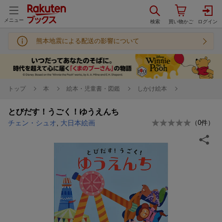
メニュー
熊本地震による配送の影響について
トップ
本
絵本・児童書・図鑑
しかけ絵本
とびだす！うごく！ゆうえんち
チェン・シュオ
,
大日本絵画
（
0
件）