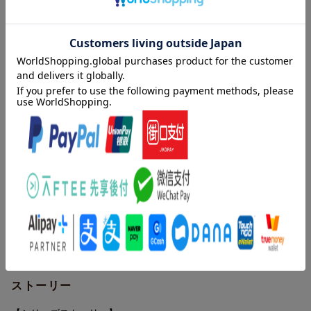
第6.5話「ぜんぶ絶対、忘れないでいたいね」
第7.5話「この歌が、きっと君のもとへ」
ご当選者様への賞品発送時期：2026年10月中旬予定
※応募券、シリアルコードは無くなり次第配布終了となります。
※応募券、シリアルコードの配布タイミングは販売店さま(ECサイ
内容紹介
ト)によって異なる場合がございます。
小学校の保健室にとんでもない先生がやってきた！
※当選者の発表は賞品の発送をもって代えさせていただきます。
その名は、牧野先生。
ボサボサ頭で仏頂面な彼の職業は“お医者さん”
キャンペーン専用WebサイトURL：//summerdrama26pctcvap.jp/
「勝手にベッドで寝るな！」
【賞品】
「保健室にはなるべく来ないでもらいたい」
ソニーUltra HD ブルーレイ/DVDプレーヤーUBP-X700 3名様
「めんっどくさい！これオレがやる仕事か！？」
ソニーワイヤレスノイズキャンセリングイヤホンWF-1000XM5
3名様
文句ばかりでぶっきらぼう、
Panasonic高周波治療器 コリコランループ 3名様
教師・児童関係なく睨みつける、保健室のコワイ先生。
PanasonicヘアードライヤーナノケアEH-NA0K 3名様
しかし、その観察眼で児童たちの異変を見抜き、
Bose SoundLink Flex Portable Speaker(第2世代) 3名様
子どもたち、その家族、時には教師までも救っていくーーー。
ヒツジのいらない枕?-至極ー 6名様
BRUNO ボリュームノブスピーカー 12名様
この物語は、小学校を舞台に、
ATEX マッサージクッション ミニ AX-HCL318 12名様
ストーリー
口も態度もでかい小児科医・牧野が、
YAMAZEN リュック&キャリー型 防災バッグ 30点セット 6名様