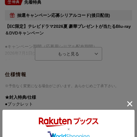
先着特典
特典
制作国
日本
抽選キャンペーン応募シリアルコード(後日配信)
洋題
HOUKAGO KARTE BLU-RAY BOX
【EC限定】テレビドラマ2026夏 豪華プレゼントが当たるBlu-ray
＆DVDキャンペーン
●キャンペーン期間（応募用シリアル配布期間）
2026年7月1日(水)0:00〜2026年9月23日(水)23:59
●キャンペーンサイト応募期間
2026年7月1日(水)0:00〜2026年9月30日(水)23:59
仕様情報
対象商品をお買い求めいただくと抽選で豪華賞品をプレゼン
※予告なく変更になる場合がございます。あらかじめご了承下さい。
ト！！
対象期間内に対象商品をお買い上げいただいたお客様に、ご購入
★封入特典/仕様
商品1つにつき、抽選応募できるシリアルコード1つを先着でお渡
●ブックレット
しいたします。シリアルコードは無くなり次第配布終了となりま
す。
▽特典映像
シリアルコードを用いて専用のwebサイトから応募いただきます
・メイキング
と、抽選で当選者の方に豪華賞品をプレゼントさせていただきま
・配信限定コンテンツ
す。必要事項をご入力の上、キャンペーンにご応募下さい。