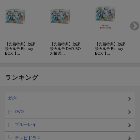
対象商品をお買い求めいただくと抽選で豪華賞品をプレゼン
ト！！
対象期間内に対象商品をお買い上げいただいたお客様に、ご購入
商品1つにつき、抽選応募できるシリアルコード1つを先着でお渡
しいたします。シリアルコードは無くなり次第配布終了となりま
す。
シリアルコードを用いて専用のwebサイトから応募いただきます
【先着特典】放課
【先着特典】放課
【先着特典】放課
後カルテ Blu-ray
後カルテ DVD-BO
後カルテ Blu-ray
と、抽選で当選者の方に豪華賞品をプレゼントさせていただきま
BOX【…
X(抽選…
BOX【…
す。必要事項をご入力の上、キャンペーンにご応募下さい。
ー応募受付期間：2025年12月1日(月)0:00〜2026年2月15日(日)2
3：59
ランキング
ー対象商品は
こちら
ーご当選者様への賞品発送時期：2026年3月中旬予定
※シリアルコードは無くなり次第配布終了となります。
※当選者の発表は賞品の発送をもって代えさせていただきます。
総合
キャンペーン専用WebサイトURL：//winterdrama25pctcvap.jp/
DVD
ブルーレイ
【賞品】
Panasonic 高周波治療器 コリコランループ EW-RA520 3名様
テレビドラマ
Aladdin X2 Light プロジェクター内蔵 天井照明シーリングライ