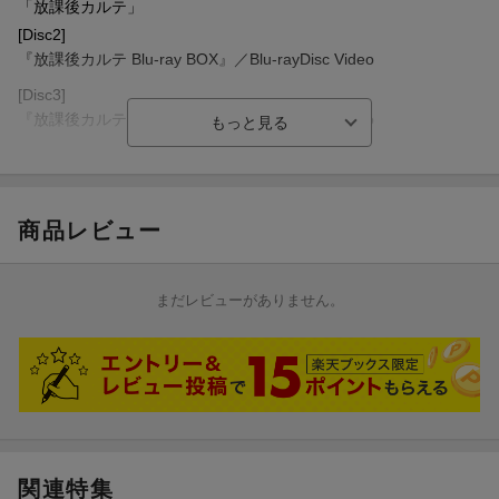
「放課後カルテ」
製作著作：日本テレビ
さい。
[Disc2]
※ご応募は日本国内にお住まいの方で、賞品のお届け先が日本国
『放課後カルテ Blu-ray BOX』／Blu-rayDisc Video
©
日生マユ／講談社
©
NTV
内の方に限らせていただきます。
※以下の場合は当選を無効とさせていただきますのでご注意くだ
[Disc3]
※収録内容は変更となる場合がございます。
さい。
『放課後カルテ Blu-ray BOX』／Blu-rayDisc Video
・当選者から提供された情報が不十分で賞品のお届けが出来ない
[Disc4]
場合。
『放課後カルテ Blu-ray BOX』／Blu-rayDisc Video
・当選者の転居や長期の不在などの事由によって賞品を受領でき
[Disc5]
ず、弊社に戻ってきた場合。
商品レビュー
『放課後カルテ Blu-ray BOX』／Blu-rayDisc Video
・公序良俗に反する行為、法令・条例に違反する行為、犯罪に結
びつく行為を行った場合。
[Disc6]
・キャンペーン提供会社または第三者に不利益または損害を与え
『放課後カルテ Blu-ray BOX』／Blu-rayDisc Video
まだレビューがありません。
る行為を行うなど、応募者として不適切であるとキャンペーン提
供会社が判断した場合。
※やむを得ない理由により本キャンペーンの変更や中止になる場
合がございます。予めご了承ください。
【お問い合わせ先】
・その他のお問い合わせ：ポニーキャニオン カスタマーセンター
//www.ponycanyon.co.jp/support/inquiry
関連特集