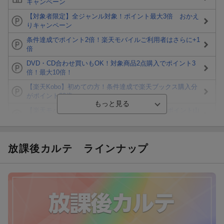
キャンペーン
【対象者限定】全ジャンル対象！ポイント最大3倍 おかえ
りキャンペーン
条件達成でポイント2倍！楽天モバイルご利用者はさらに+1
倍
DVD・CD合わせ買いもOK！対象商品2点購入でポイント3
倍！最大10倍！
【楽天Kobo】初めての方！条件達成で楽天ブックス購入分
がポイント20倍
【楽天モバイルご利用者限定】条件達成で100万ポイント山
分け！
【Rakuten Fashion×楽天ブックス】条件達成で10万ポイン
ト山分け
放課後カルテ
ラインナップ
【スタンプカード】楽天ポイントもらえる＆抽選で豪華景品
が当たる！
Blu-ray・DVDセール・お買い得情報
エントリー＆3,000円以上購入で無料データSIM（3GB/月プ
ラン）が当たる！