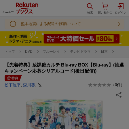
メニュー
熊本地震による配送の影響について
トップ
DVD
ブルーレイ
テレビドラマ
日本
【先着特典】放課後カルテ Blu-ray BOX【Blu-ray】(抽選
キャンペーン応募シリアルコード(後日配信))
特典
松下洸平
,
森川葵
, 他
（
0
件）