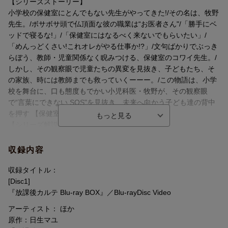
その観察眼で“言葉にできないSOS”を見抜き、
【シリーズストーリー】
未来へ向かう子ども達の背中を押す 【保健室ヒューマンドラマ】
小学校の保健室にとんでもない先生がやってきた!/その名は、牧野
※賞品の色は掲載の画像と異なる場合がございます。予めご了承
です。
先生。/ボサボサ頭で仏頂面な彼の職業は“お医者さん"/「勝手にベ
ください。また在庫状況によっては賞品が変更となる場合もござ
ッドで寝るな!」/「保健室にはなるべく来ないでもらいたい」/
います。
＜キャスト＞
「めんっどくさい!これオレがやる仕事か!?」/文句ばかりでぶっき
※本キャンペーンは株式会社ポニーキャニオン、TCエンタテイン
松下洸平 森川葵 ホラン千秋 加藤千尋 高野洸
らぼう、教師・児童関係なく睨みつける、保健室のコワイ先生。/
メント株式会社、株式会社バップによる合同キャンペーンです。
平岡祐太 ／ ソニン 塚本高史 ／ 吉沢悠 田辺誠一
しかし、その観察眼で児童たちの異変を見抜き、子どもたち、そ
の家族、時には教師までも救っていくーーー。/この物語は、小学
【応募時注意事項】
＜スタッフ＞
校を舞台に、口も態度もでかい小児科医・牧野が、その観察眼
※フェア案内に沿って、また記載の注意事項をよくお読みの上、
原作：日生マユ『放課後カルテ』（講談社「BE・LOVE」所載）
で“言葉にできない SOS"を見抜き、未来へ向かう子ども達の背中
ご応募をお願いいたします。応募サイトに記載のご注意、案内事
©
を押す 【保健室ヒューマンドラマ】 です。
項もよくお読み下さい。
日生マユ／講談社
【シリーズ解説】
※ご応募の際の申込内容に不備や虚偽などがあった場合、応募ま
脚本：ひかわかよ
学校は、見えない病(やまい)であふれてる。
たは当選を無効とさせていただきます。予めご了承ください。
音楽：得田真裕
※申込内容の変更・取り消しは期間に関わらず一切お受けできま
収録内容
主題歌：wacci『どんな小さな』（ソニー・ミュージックレーベル
せん。応募内容をしっかりとご確認の上ご応募ください。また申
ズ）
込内容の確認に関しましてもお受けできません。申込内容はご自
収録タイトル：
演出：鈴木勇馬 ほか
分でメモなどに控えていただけますようお願い申し上げます。
[Disc1]
プロデューサー：岩崎秀紀、秋元孝之、大護彰子
※ご応募の際の通信費などはお客様ご負担となります。予めご了
『放課後カルテ Blu-ray BOX』／Blu-rayDisc Video
協力プロデューサー：大平太
承ください。
アーティスト： ほか
チーフプロデューサー：松本京子
※当選は賞品の発送を持って代えさせていただきます。当落のお
原作：日生マユ
制作協力：オフィスクレッシェンド
問い合わせに関しましては一切お答えできません。予めご了承下