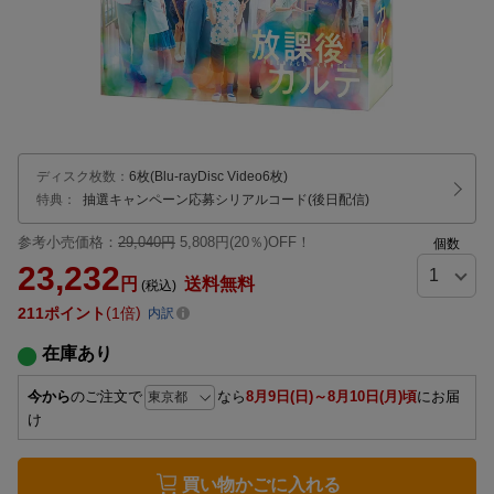
ディスク枚数
：
6枚(Blu-rayDisc Video6枚)
特典：
抽選キャンペーン応募シリアルコード(後日配信)
参考小売価格：
29,040円
5,808円(20％)OFF！
個数
23,232
円
送料無料
(税込)
211
ポイント
1倍
内訳
在庫あり
今から
のご注文で
なら
8月9日(日)～8月10日(月)頃
にお届
け
買い物かごに入れる