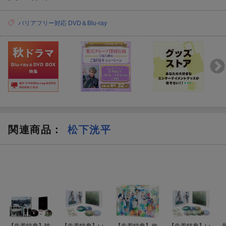
営業時間：平日10:00〜13:00/14:00〜17:00（土日祝・会社の指定
日除く）
バリアフリー対応 DVD＆Blu-ray
問い合わせフォームの受付は24時間可能ですが、ご返信につきま
しては営業時間内となります。
【ポニーキャニオン公式HP】//www.ponycanyon.co.jp/
・その他のお問い合わせ：TCエンタテインメント 商品サポート
センター
//supportform.jp/fms/29a6aa17164853
営業時間：月〜金 10：00〜13：00 / 14：00〜17：00 ※土日祝
日、年末年始を除く
問い合わせフォームの受付は24時間可能ですが、ご返信につきま
関連商品
：
松下洸平
しては営業時間内となります。
【TCエンタテインメント公式HP】//www.tc-ent.co.jp/
・その他のお問い合わせ：VAPお客様窓口
//www.vap.co.jp/company/contact/
営業時間：月〜金 10：00〜17：00 ※土・日・祝日、年末年始除
く
問い合わせメールの受付は24時間可能ですが、ご返信につきまし
【先着特典】映
【先着特典】い
【先着特典】放
【先着特典】い