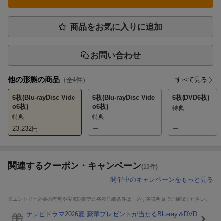
商品をお気に入りに追加
お問い合わせ
他の形態の商品
すべて見る
（全
4
件）
6枚(Blu-rayDisc Vide
6枚(Blu-rayDisc Vide
6枚(DVD6枚)
o6枚)
o6枚)
特典
特典
特典
23,232
円
ー
ー
関連するクーポン・キャンペーン
(10件)
開催中のキャンペーンをもっと見る
※エントリー必要の有無や実施期間等の各種詳細条件は、必ず各説明頁でご確認ください。
テレビドラマ2026夏 豪華プレゼントが当たるBlu-ray＆DVD