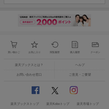
ト 3名様
アイリスオーヤマ マルチサンドメーカーダブルサイズ IMS-902-W
15名様
SALONIA ピュアブライトスチーマー 3名様
BRUNO ガラスエアフライヤー BOE122-IV 6名様
スマートグラス XREAL One 3名様
Roomba 105 Comboロボット 3名様
Panasonic リフトケア 美顔器 バイタリフト かっさ EH-SP86-K
3名様
買い物かご
お気に入り
閲覧履歴
購入履歴
クーポン
※賞品の色は掲載の画像と異なる場合がございます。予めご了承
ください。また在庫状況によっては賞品が変更となる場合もござ
楽天ブックスとは？
ヘルプ
います。
※本キャンペーンは株式会社ポニーキャニオン、TCエンタテイン
お問い合わせ窓口
ご意見・ご要望
メント株式会社、株式会社バップによる合同キャンペーンです。
【応募時注意事項】
※フェア案内に沿って、また記載の注意事項をよくお読みの上、
ご応募をお願いいたします。応募サイトに記載のご注意、案内事
楽天ブックストップ
楽天Koboトップ
楽天市場トップ
項もよくお読み下さい。