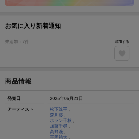
お気に入り新着通知
未追加：
7
件
追加する
商品情報
発売日
2025年05月21日
アーティスト
松下洸平
,
森川葵
,
ホラン千秋
,
加藤千尋
,
高野洸
,
平岡祐太
,