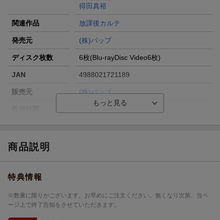
得田真裕
関連作品
放課後カルテ
発売元
(株)バップ
ディスク枚数
6枚(Blu-rayDisc Video6枚)
JAN
4988021721189
販売元
(株)バップ
収録時間
ー／ー／ー／ー／ー／ー
品番
VPXX-72118
画面サイズ
16:9
商品説明
色彩
カラー
特典情報
言語
日本語(オリジナル言語)
音声方式
リニアPCMステレオ(オリジナル音声方式)
※数量に限りがございます。お早めにご注文ください。無くなり次第、当ペ
ージ上で終了告知をさせていただきます。
字幕言語
バリアフリー日本語字幕