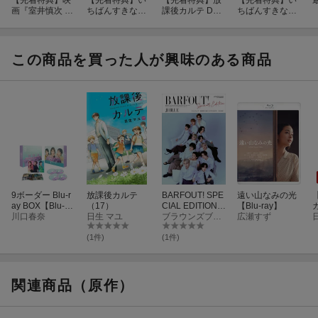
ては営業時間内となります。
画『室井慎次 敗
ちばんすきな花
課後カルテ DVD
ちばんすきな花
れざる者／生き
-ディレクターズ
-BOX(抽選キャ
-ディレクターズ
続ける者』Blu-r
カット版ー Blu-r
ンペーン応募シ
カット版ー DVD
先着特典
特典
ay プレミアム・
ay BOX【Blu-ra
リアルコード(後
-BOX(抽選キャ
エディション
y】(抽選キャン
日配信))
ンペーン応募シ
この商品を買った人が興味のある商品
【Blu-ray】(抽
ペーン応募シリ
リアルコード(後
※こちらの特典は終了しました
選キャンペーン
アルコード(後日
日配信))
応募シリアルコ
配信))
ード(後日配信))
抽選キャンペーン応募シリアルコード(後日配信)
【EC限定】テレビドラマ2025冬 豪華プレゼントが当たるBlu-ray
＆DVDキャンペーン
9ボーダー Blu-r
放課後カルテ
BARFOUT! SPE
遠い山なみの光
ay BOX【Blu-ra
（17）
CIAL EDITION L
【Blu-ray】
カ
y】
川口春奈
日生 マユ
ATE SPRING 20
ブラウンズブックス
広瀬すず
26 / MY PASSIO
N JI BLUE
(1件)
(1件)
●キャンペーン期間：2025年12月1日(月)0:00〜2026年1月31日
関連商品（原作）
(土)23:59