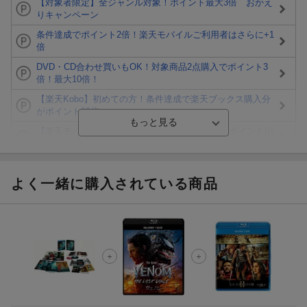
【対象者限定】全ジャンル対象！ポイント最大3倍 おかえ
りキャンペーン
条件達成でポイント2倍！楽天モバイルご利用者はさらに+1
倍
DVD・CD合わせ買いもOK！対象商品2点購入でポイント3
倍！最大10倍！
【楽天Kobo】初めての方！条件達成で楽天ブックス購入分
がポイント20倍
【楽天モバイルご利用者限定】条件達成で100万ポイント山
分け！
【Rakuten Fashion×楽天ブックス】条件達成で10万ポイン
ト山分け
よく一緒に購入されている商品
【スタンプカード】楽天ポイントもらえる＆抽選で豪華景品
が当たる！
Blu-ray・DVDセール・お買い得情報
楽天モバイル紹介キャンペーンの拡散で300円OFFクーポン
進呈