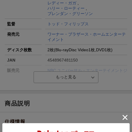
レディー・ガガ
,
ハリー・ローティー
,
ブレンダン・グリーソン
監督
トッド・フィリップス
発売元
ワーナー・ブラザース・ホームエンターテ
イメント
ディスク枚数
2枚(Blu-rayDisc Video1枚,DVD1枚)
JAN
4548967481150
販売元
NBC ユニバーサル・エンターテイメントジ
ャパン
収録時間
ー／ー
品番
1000842823
商品説明
画面サイズ
ビスタサイズ=16:9
色彩
カラー
仕様情報
言語
英語(オリジナル言語)／英語(オリジナル言