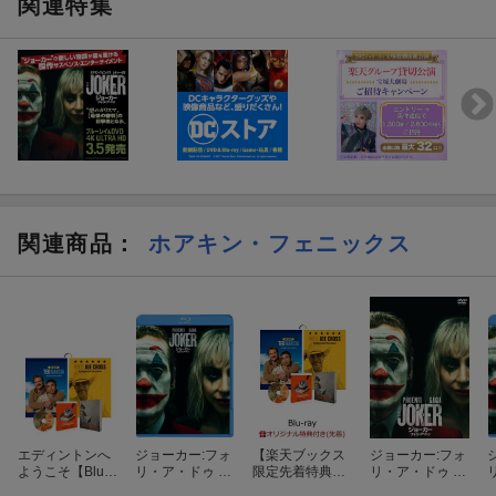
関連特集
関連商品
：
ホアキン・フェニックス
エディントンへ
ジョーカー:フォ
【楽天ブックス
ジョーカー:フォ
ようこそ【Blu-r
リ・ア・ドゥ ス
限定先着特典】
リ・ア・ドゥ ス
ay】
ペシャル・プラ
エディントンへ
ペシャル・プラ