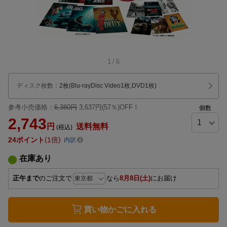
1
/
6
ディスク枚数
：
2枚(Blu-rayDisc Video1枚,DVD1枚)
参考小売価格：
6,380円
3,637円(57％)OFF！
個数
2,743
円
送料無料
(税込)
24
ポイント
1倍
内訳
在庫あり
正午まで
のご注文で
なら
8月8日(土)
にお届け
買い物かごに入れる