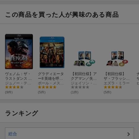
イス【Blu-ray】
ようこそ【Blu-r
イス
ay】(ハーフブロ
【
マイド3枚セッ
この商品を買った人が興味のある商品
ト)
ヴェノム：ザ・
グラディエータ
【初回仕様】ア
【初回仕様】
ラストダンス ブ
ーII 英雄を呼ぶ
クアマン／失わ
ザ・フラッシュ
ルーレイ＋DVD
ジュノー・テンプル
声 ブルーレイ+
ポール・メスカル
れた王国 ブルー
ジェイソン・モモア
ブルーレイ&DV
エズラ・ミラー
セット【Blu-ra
DVD(ボーナスブ
レイ＆DVDセッ
Dセット (2枚組/
y】
ルーレイ付)【Bl
ト (2枚組/ブック
ブックレット付)
(9件)
(5件)
(1件)
(5件)
u-ray】
レット付)【Blu-r
【Blu-ray】
ay】
(
ランキング
総合