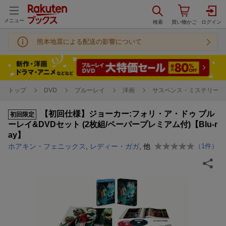
メニュー
熊本地震による配送の影響について
トップ
DVD
ブルーレイ
洋画
サスペンス・ミステリー
【初回仕様】ジョーカー:フォリ・ア・ドゥ ブル
初回限定
ーレイ&DVDセット (2枚組/ペーパープレミアム付)【Blu-r
ay】
ホアキン・フェニックス
,
レディー・ガガ
, 他
（
1
件）