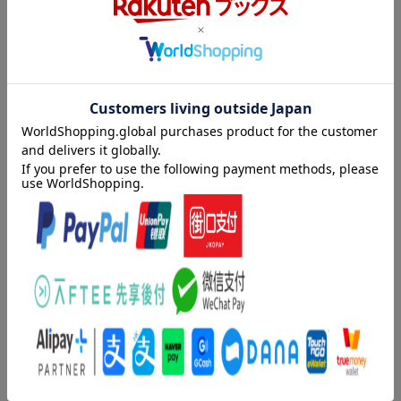
語)／英語(オリジナル言語)／日本語(吹替
※予告なく変更になる場合がございます。あらかじめご了承下さい。
言語)
▽特典映像
音声方式
ドルビーアトモス(オリジナル音声方式)／
・ドキュメンタリー パート1：アーカム州立病院
ドルビーTrueHD(オリジナル音声方式)／ド
・ドキュメンタリー パート2：リー
ルビーデジタル5.1chサラウンド(オリジナ
・ドキュメンタリー パート3：ホアキンの演技
ル音声方式)／ドルビーデジタル5.1chサラ
・ドキュメンタリー パート4：ファイナルシーン
ウンド(吹替音声方式)
・音楽の持つ力
字幕言語
日本語字幕／聴覚障害者用字幕SDH(英語)
・精巧なセットデザイン
／吹替字幕
・狂喜の色彩
・アニメーションシーン
制作国
アメリカ
制作年
2024年
内容紹介
洋題
JOKER: FOLIE A DEUX
全世界待望の衝撃再び。“ジョーカー”の新しい物語が幕を開け
る、傑作サスペンス・エンターテイメント “悪のカリスマ”【最後
の審判】の目撃者となれ。
■前作をも上回る世紀の傑作! 世界中で大旋風を起こし、日本で
も社会現象となった『ジョーカー』（2019）。
孤独だが心優しい青年が、歪んだ社会の狭間で巨大な悪に変貌し