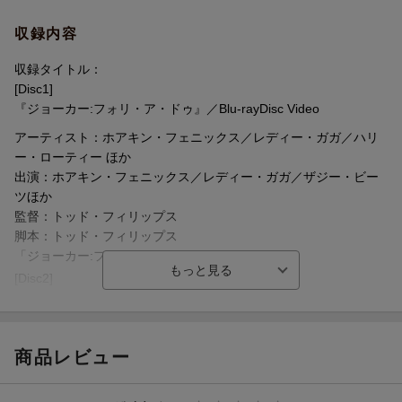
カーの声には平田広明（「ジョーカー」）、
レディー・ガガ演じるハーレイ・クインには村中知（「ハーレ
収録内容
イ・クインの華麗なる覚醒 BIRDS OF PREY」、「MEG ザ・モン
＜スタッフ＞
スターズ2」）、
監督・脚本・製作：トッド・フィリップス
収録タイトル：
ブレンダン・グリーソン演じる看守役には斎藤志郎（ 「ハリーポ
[Disc1]
ッター」シリーズ ハグリッド）更にハービ・デントには俳優の山
(C) 2024 WARNER BROS. ENTERTAINMENT INC. AND DOMAIN
『ジョーカー:フォリ・ア・ドゥ』／Blu-rayDisc Video
田裕貴を起用。
PICTURES, LLC. (C) & (TM) DC. ALL RIGHTS RESERVED.
アーティスト：ホアキン・フェニックス／レディー・ガガ／ハリ
ー・ローティー ほか
■全米で初登場No.1！全世界77カ国と地域でオープニングNo.1大
出演：ホアキン・フェニックス／レディー・ガガ／ザジー・ビー
ヒットスタート！
ツほか
監督：トッド・フィリップス
※収録内容は変更となる場合がございます。
脚本：トッド・フィリップス
「ジョーカー:フォリ・ア・ドゥ」
[Disc2]
『ジョーカー:フォリ・ア・ドゥ』／DVD
商品レビュー