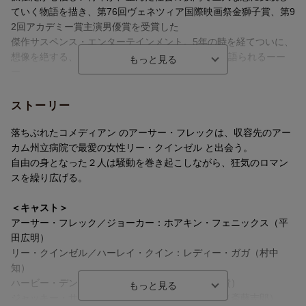
ていく物語を描き、第76回ヴェネツィア国際映画祭金獅子賞、第9
2回アカデミー賞主演男優賞を受賞した
傑作サスペンス・エンターテインメント。5年の時を経てついに、
想像を絶する、“悪のカリスマ”の前代未聞の物語が語られるーー
ー。
■アカデミー賞主演男優賞受賞俳優ホアキン・フェニックス×レデ
ストーリー
ィー・ガガ2020年アカデミー主演男優賞を受賞した、ホアキン・
フェニックスが再びジョーカーを熱演。
落ちぶれたコメディアン のアーサー・フレックは、収容先のアー
レディー・ガガがジョーカーの相方となる新キャラクターハーレ
カム州立病院で最愛の女性リー・クインゼル と出会う。
イ・クイン役を演じる。
自由の身となった２人は騒動を巻き起こしながら、狂気のロマン
スを繰り広げる。
■ジョーカーの新たなショーは世界を巻き込む事件ーーー。ジョー
カーはもうひとりじゃない。
＜キャスト＞
謎の女リー（レディー・ガガ）を始め、狂乱は群衆にも伝播して
アーサー・フレック／ジョーカー：ホアキン・フェニックス（平
いく壮大で圧倒的なスケール感は必見。
田広明）
かつて孤独で心優しかった男の暴走の行き着く先とは？“悪のカリ
リー・クインゼル／ハーレイ・クイン：レディー・ガガ（村中
スマ”は完全となるのか？
知）
ハービー・デント：ハリー・ローティー（山田裕貴）
■超豪華吹替声優陣が集結！ホアキン・フェニックス演じるジョー
ジャッキー・サリバン：ブレンダン・グリーソン（斎藤志郎）