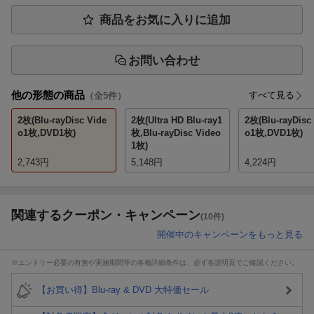
商品をお気に入りに追加
お問い合わせ
他の形態の商品
すべて見る
（全
5
件）
2枚(Blu-rayDisc Vide
2枚(Ultra HD Blu-ray1
2枚(Blu-rayDisc
o1枚,DVD1枚)
枚,Blu-rayDisc Video
o1枚,DVD1枚)
1枚)
2,743
円
5,148
円
4,224
円
関連するクーポン・キャンペーン
(10件)
開催中のキャンペーンをもっと見る
※エントリー必要の有無や実施期間等の各種詳細条件は、必ず各説明頁でご確認ください。
【お買い得】Blu-ray & DVD 大特価セール