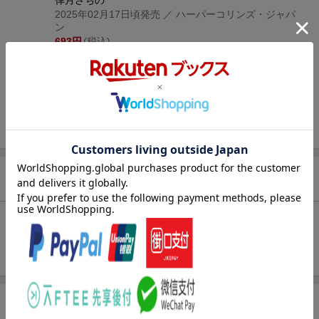
2025年02月17日頃発売
／ ハーパーコリンズ・ジャパ
ン
693
円
(税込)
在庫あり
2,079
円
合計
（税込）
3点とも買い物かごに入れる
お気に入り新着通知
未追加：
2
件
追加する
商品情報