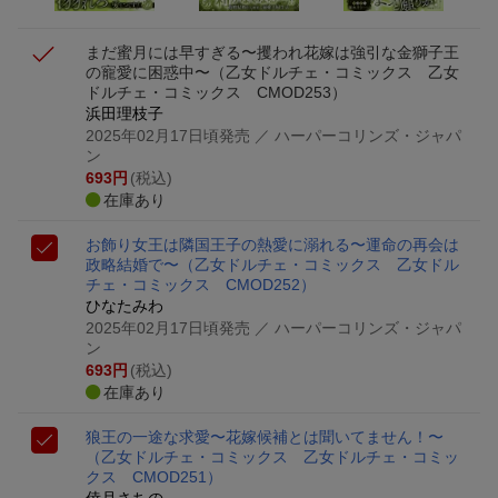
まだ蜜月には早すぎる〜攫われ花嫁は強引な金獅子王
の寵愛に困惑中〜
（乙女ドルチェ・コミックス 乙女
ドルチェ・コミックス CMOD253）
浜田理枝子
2025年02月17日頃発売
／ ハーパーコリンズ・ジャパ
ン
693
円
(税込)
在庫あり
お飾り女王は隣国王子の熱愛に溺れる〜運命の再会は
政略結婚で〜
（乙女ドルチェ・コミックス 乙女ドル
チェ・コミックス CMOD252）
ひなたみわ
2025年02月17日頃発売
／ ハーパーコリンズ・ジャパ
ン
693
円
(税込)
在庫あり
狼王の一途な求愛〜花嫁候補とは聞いてません！〜
（乙女ドルチェ・コミックス 乙女ドルチェ・コミッ
クス CMOD251）
倖月さちの