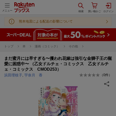
メニュー
熊本地震による配送の影響について
トップ
本
漫画（コミック）
その他
まだ蜜月には早すぎる〜攫われ花嫁は強引な金獅子王の寵
愛に困惑中〜 （乙女ドルチェ・コミックス 乙女ドルチ
ェ・コミックス CMOD253）
浜田理枝子
,
宇奈月 香
（
0
件）