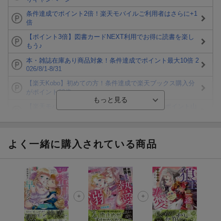
条件達成でポイント2倍！楽天モバイルご利用者はさらに+1
倍
【ポイント3倍】図書カードNEXT利用でお得に読書を楽し
もう♪
本・雑誌在庫あり商品対象！条件達成でポイント最大10倍 2
026/8/1-8/31
【楽天Kobo】初めての方！条件達成で楽天ブックス購入分
がポイント20倍
【楽天モバイルご利用者限定】条件達成で100万ポイント山
分け！
【Rakuten Fashion×楽天ブックス】条件達成で10万ポイン
ト山分け
よく一緒に購入されている商品
【スタンプカード】楽天ポイントもらえる＆抽選で豪華景品
が当たる！
エントリー＆3,000円以上購入で無料データSIM（3GB/月プ
ラン）が当たる！
楽天モバイル紹介キャンペーンの拡散で300円OFFクーポン
進呈