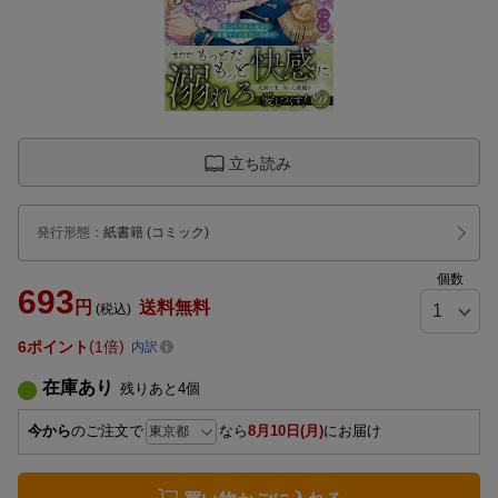
立ち読み
発行形態
：
紙書籍
(コミック)
個数
693
円
送料無料
(税込)
6
ポイント
1倍
内訳
在庫あり
残りあと
4
個
今から
のご注文で
なら
8月10日(月)
にお届け