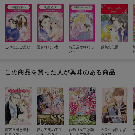
この恋にご用心
愛されない妻
お芝居が終わっ
孤島の伯爵
たら
この商品を買った人が興味のある商品
億万長者と穢れ
行方不明の王子
お飾り女王は隣
大公の傲慢すぎ
なき花嫁
が帰ってきたら
国王子の熱愛に
る求婚