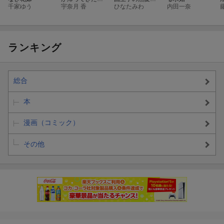
千家ゆう
溺愛侯爵になっ
宇奈月 香
溺れる〜運命の
ひなたみわ
内田一奈
ていました〜私
再会は政略結婚
の婚約者はどこ
で〜
ですか？〜
ランキング
総合
本
漫画（コミック）
その他