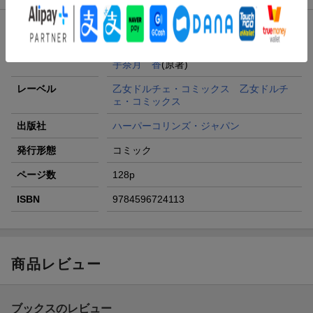
発売日
2025年02月17日頃
著者／編集
浜田理枝子
(著) ,
宇奈月 香
(原著)
レーベル
乙女ドルチェ・コミックス 乙女ドルチ
ェ・コミックス
出版社
ハーパーコリンズ・ジャパン
発行形態
コミック
ページ数
128p
ISBN
9784596724113
商品レビュー
ブックスのレビュー