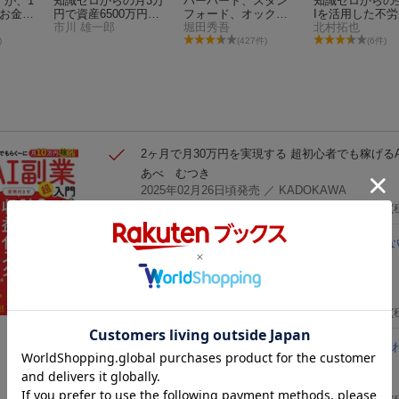
すが、1
知識ゼロからの月3万
ハーバード、スタン
知識ゼロからの
とお金に
円で資産6500万円つ
フォード、オックス
Iを活用した不
を教え
くる技術
市川 雄一郎
フォード… 科学的に
堀田秀吾
マシンの作り方
北村拓也
悪の未
証明された すごい習
)
(427件)
(6件)
けが助
慣大百科
2ヶ月で月30万円を実現する 超初心者でも稼げる
あべ むつき
2025年02月26日頃発売
／ KADOKAWA
1,980
円
(
AIのド素人ですが、10年後も仕事とお金に困ら
下さい！ 最悪の未来でも自分だけが助かる本
木内 翔大
2025年05月21日頃発売
／ KADOKAWA
1,760
円
(
知識・才能ゼロでもらく〜に月10万円稼ぐ! よく
門
（TJMOOK）
あべむつき【監修】
2025年07月24日発売
／ 宝島社
1,430
円