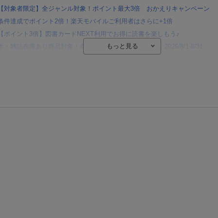
【対象者限定】全ジャンル対象！ポイント最大3倍 おかえりキャンペーン
条件達成でポイント2倍！楽天モバイルご利用者はさらに+1倍
【ポイント3倍】図書カードNEXT利用でお得に読書を楽しもう♪
本・雑誌在庫あり商品対象！条件達成でポイント最大10倍 2026/8/1-8/31
【楽天Kobo】初めての方！条件達成で楽天ブックス購入分がポイント20倍
【楽天モバイルご利用者限定】条件達成で100万ポイント山分け！
【Rakuten Fashion×楽天ブックス】条件達成で10万ポイント山分け
【スタンプカード】楽天ポイントもらえる＆抽選で豪華景品が当たる！
楽天モバイル紹介キャンペーンの拡散で300円OFFクーポン進呈