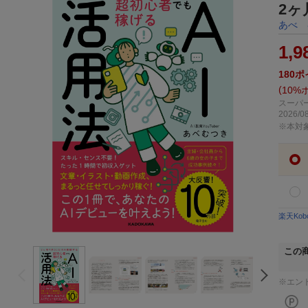
2ヶ
あべ 
1,9
180
ポ
10%
スーパー
2026/08
※本対
楽天Ko
この
※エン