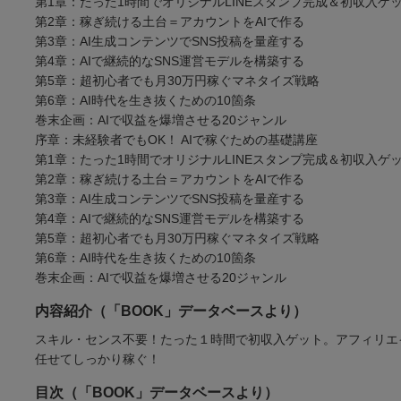
第1章：たった1時間でオリジナルLINEスタンプ完成＆初収入ゲ
第2章：稼ぎ続ける土台＝アカウントをAIで作る
第3章：AI生成コンテンツでSNS投稿を量産する
第4章：AIで継続的なSNS運営モデルを構築する
第5章：超初心者でも月30万円稼ぐマネタイズ戦略
第6章：AI時代を生き抜くための10箇条
巻末企画：AIで収益を爆増させる20ジャンル
序章：未経験者でもOK！ AIで稼ぐための基礎講座
第1章：たった1時間でオリジナルLINEスタンプ完成＆初収入ゲ
第2章：稼ぎ続ける土台＝アカウントをAIで作る
第3章：AI生成コンテンツでSNS投稿を量産する
第4章：AIで継続的なSNS運営モデルを構築する
第5章：超初心者でも月30万円稼ぐマネタイズ戦略
第6章：AI時代を生き抜くための10箇条
巻末企画：AIで収益を爆増させる20ジャンル
内容紹介（「BOOK」データベースより）
スキル・センス不要！たった１時間で初収入ゲット。アフィリエ
任せてしっかり稼ぐ！
目次（「BOOK」データベースより）