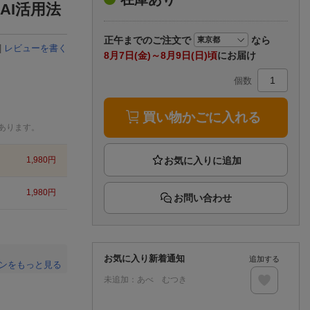
楽天チケット
AI活用法
エンタメニュース
推し楽
正午まで
のご注文で
なら
|
レビューを書く
8月7日(金)～8月9日(日)頃
にお届け
個数
買い物かごに入れる
あります。
1,980
円
1,980
円
お問い合わせ
お気に入り新着通知
追加する
ンをもっと見る
未追加：
あべ むつき
。