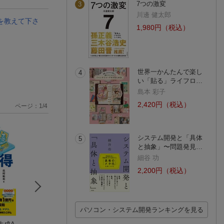
7つの激変
3
川邊 健太郎
法を教えて下さ
1,980円（税込）
世界一かんたんで楽し
4
い「貼る」ライフロ…
島本 彩子
2,420円（税込）
ページ：
1
/
4
システム開発と「具体
5
と抽象」〜問題発見…
細谷 功
2,200円（税込）
パソコン・システム開発ランキングを見る