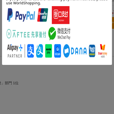
(
5,
合計
3点とも買い物
」部門 1位