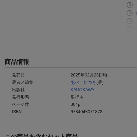
商品情報
発売日
：
2025年02月26日頃
著者／編集
：
あべ むつき
(著)
出版社
：
KADOKAWA
発行形態
：
単行本
ページ数
：
304p
ISBN
：
9784046071873
この商品を含むセット商品