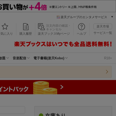
楽天グループのエンタメサービス
本/ゲーム/CD/DVD
注文内容の確認・
楽天市場
キャンセル
楽天ブックス
サービス一覧
お気に入り
購入履歴
楽天ブックスMyページ
ヘルプ
電子書籍
楽天Kobo
雑誌読み放題
楽天マガジン
放題
音楽配信
電子書籍(楽天Kobo)
R18+
音楽配信
楽天ミュージック
動画配信
楽天TV
動画配信ガイド
Rakuten PLAY
無料テレビ
Rチャンネル
チケット
在庫あり