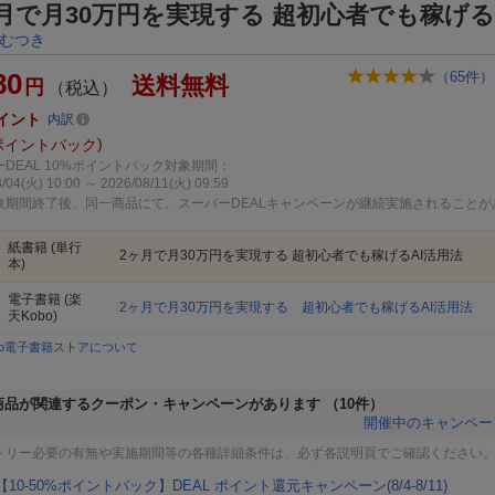
月で月30万円を実現する 超初心者でも稼げる
むつき
80
（
65
件）
送料無料
円
（税込）
イント
内訳
ポイントバック
DEAL 10%ポイントバック対象期間：
/04(火) 10:00 ～ 2026/08/11(火) 09:59
象期間終了後、同一商品にて、スーパーDEALキャンペーンが継続実施されることが
紙書籍
(単行
2ヶ月で月30万円を実現する 超初心者でも稼げるAI活用法
本)
電子書籍
(楽
2ヶ月で月30万円を実現する 超初心者でも稼げるAI活用法
天Kobo)
bo電子書籍ストアについて
商品が関連するクーポン・キャンペーンがあります
（10件）
開催中のキャンペー
トリー必要の有無や実施期間等の各種詳細条件は、必ず各説明頁でご確認ください
【10-50%ポイントバック】DEAL ポイント還元キャンペーン(8/4-8/11)