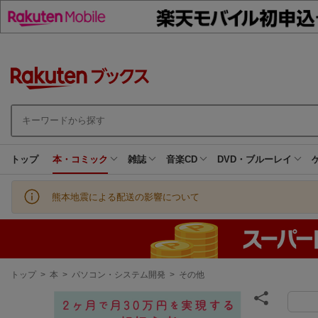
トップ
本・コミック
雑誌
音楽CD
DVD・ブルーレイ
熊本地震による配送の影響について
現
トップ
>
本
>
パソコン・システム開発
>
その他
在
地