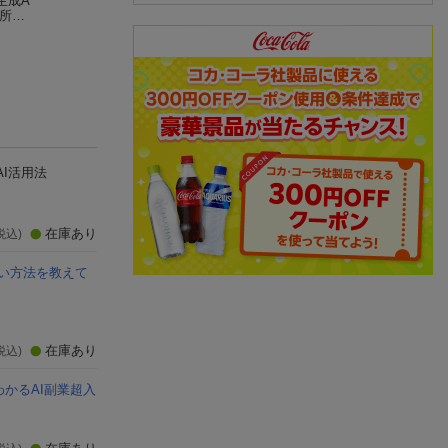
生成A
生成AI最速仕事術
2ヶ月で月30万円を実
AI引き寄せ 夢も
労所得
たてばやし 淳
現する 超初心者でも
も全自動で手に入
稼げるAI活用法 & AI
おかぴー
(35件)
(1件)
のド素人ですが、10
(9件)
年後も仕事とお金に
困らない方法を教え
て下さい！ 最悪の未
来でも自分だけが助
かる本 2冊セット
AI活用法
在庫あり
税込)
ない方法を教えて
在庫あり
税込)
わかるAI副業超入