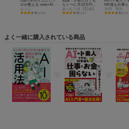
000万円
2億円を売り上げたプ
知識・才能ゼロでも
AIのド素人で
ロが教える note×AI
らく〜に月10万円稼
0年後も仕事
最強の副業
らっこ
ぐ! よくわかるAI副業
あべむつき【監修】
困らない方法
木内 翔大
9件)
超入門
て下さい！ 最
(20件)
(3件)
(32件
来でも自分だ
かる本
よく一緒に購入されている商品