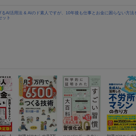
るAI活用法 & AIのド素人ですが、10年後も仕事とお金に困らない方
セット