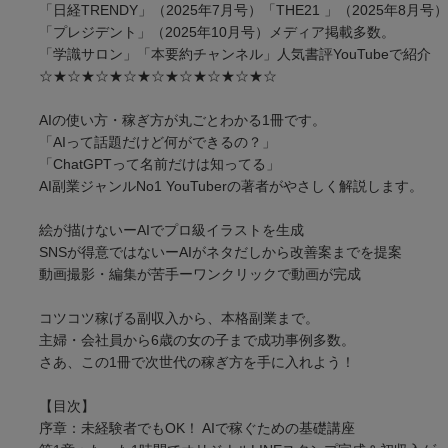
「日経TRENDY」（2025年7月号）「THE21 」（2025年8月号）
「プレジデント」（2025年10月号）メディア掲載多数。
「学識サロン」「本要約チャンネル」人気書評YouTubeで紹介
☆★☆★☆★☆★☆★☆★☆★☆★☆
AIの使い方・稼ぎ方が丸ごとわかる1冊です。
「AIって話題だけど何ができるの？」
「ChatGPTって名前だけは知ってる」
AI副業ジャンルNo1 YouTuberの著者がやさしく解説します。
絵が描けないーAIでプロ級イラストを生成
SNSが得意ではないーAIがネタだしから改善案までを提案
動画撮影・編集が苦手ーワンクリックで動画が完成
コツコツ稼げる副収入から、本格副業まで。
主婦・会社員から6歳の女の子まで成功事例多数。
さあ、この1冊で次世代の稼ぎ方を手に入れよう！
【目次】
序章：未経験者でもOK！ AIで稼ぐための基礎講座