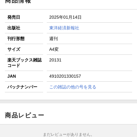
商品情報
楽天モバイル紹介キャンペーンの拡散で300円OFFクーポン
進呈
発売日
2025年01月14日
条件達成で楽天限定・宝塚歌劇 宙組貸切公演ペアチケット
が当たる
出版社
東洋経済新報社
エントリー＆条件達成で『鬼滅の刃』オリジナルきんちゃく
刊行形態
週刊
袋が当たる！
サイズ
A4変
楽天ブックス雑誌
20131
コード
JAN
4910201330157
バックナンバー
この雑誌の他の号を見る
商品レビュー
まだレビューがありません。