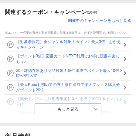
関連するクーポン・キャンペーン
(10件)
開催中のキャンペーンをもっと見る
※エントリー必要の有無や実施期間等の各種詳細条件は、必ず各説明頁でご確認ください。
【対象者限定】全ジャンル対象！ポイント最大3倍 おかえ
りキャンペーン
【ポイント3倍】図書カードNEXT利用でお得に読書を楽し
もう♪
本・雑誌在庫あり商品対象！条件達成でポイント最大10倍 2
026/8/1-8/31
【楽天Kobo】初めての方！条件達成で楽天ブックス購入分
がポイント20倍
【楽天モバイルご利用者限定】条件達成で100万ポイント山
分け！
【Rakuten Fashion×楽天ブックス】条件達成で10万ポイン
ト山分け
【スタンプカード】楽天ポイントもらえる＆抽選で豪華景品
が当たる！