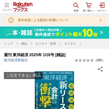
メニュー
熊本地震による配送の影響について
トップ
雑誌
ビジネス・投資
ビジネス
週刊 東洋経済 2025年 1/18号 [雑誌]
東洋経済新報社
（
0
件）
ご注文できない商品