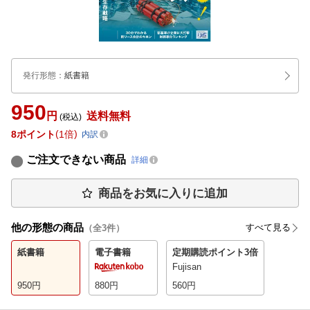
発行形態
：
紙書籍
950
円
送料無料
(税込)
8
ポイント
1倍
内訳
ご注文できない商品
詳細
商品をお気に入りに追加
他の形態の商品
すべて見る
（全
3
件）
紙書籍
電子書籍
定期購読
ポイント3倍
Fujisan
950
円
880
円
560
円