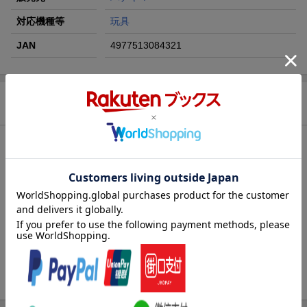
楽天モバイル紹介キャンペーンの拡散で300円OFFクーポン
対応機種等
玩具
進呈
JAN
4977513084321
商品説明
内容紹介
抽選会やくじ引きで使用可能な抽選箱です。シンプルなつくりの
為、使いやすくなっています。
【対象年齢】：6歳以上
【商品サイズ (cm)】(幅×高さ×奥行）：-×-×-