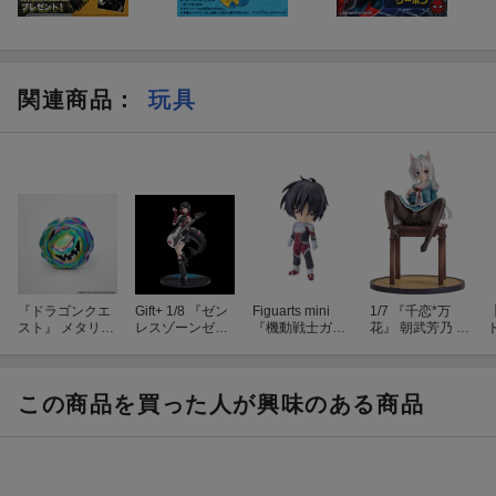
関連商品
：
玩具
『ドラゴンクエ
Gift+ 1/8 『ゼン
Figuarts mini
1/7 『千恋*万
スト』 メタリッ
レスゾーンゼ
『機動戦士ガン
花』 朝武芳乃 制
クモンスターズ
ロ』 エレン・ジ
ダムSEED DES
服獣耳Ver. (塗装
ギャラリー オー
ョー 華やぐ遊歩
TINY』 シン・ア
済み完成品フィ
ロラウンダー
Ver. (フィギュ
スカ (塗装済み
ギュア)
(フィギュア)
ア)
可動フィギュア)
この商品を買った人が興味のある商品