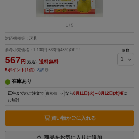
1
/
5
対応機種等
：
玩具
参考小売価格：
1,100円
533円(48％)OFF！
個数
567
円
送料無料
(税込)
5
ポイント
1倍
内訳
在庫あり
正午まで
のご注文で
なら
8月11日(火)～8月12日(水)頃
に
お届け
買い物かごに入れる
商品をお気に入りに追加