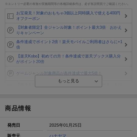
※エントリー必要の有無や実施期間等の各種詳細条件は、必ず各説明頁でご確認ください。
お宝発見！対象のおもちゃ3個以上同時購入で使える400円
オフクーポン
【対象者限定】全ジャンル対象！ポイント最大3倍 おかえ
りキャンペーン
条件達成でポイント2倍！楽天モバイルご利用者はさらに+1
倍
【楽天Kobo】初めての方！条件達成で楽天ブックス購入分
がポイント20倍
ゲームジャンル対象商品が条件達成で最大5倍！
【楽天モバイルご利用者限定】条件達成で100万ポイント山
分け！
【Rakuten Fashion×楽天ブックス】条件達成で10万ポイン
ト山分け
商品情報
【スタンプカード】楽天ポイントもらえる＆抽選で豪華景品
が当たる！
発売日
2025年01月25日
エントリー＆3,000円以上購入で無料データSIM（3GB/月プ
ラン）が当たる！
販売元
ハナヤマ