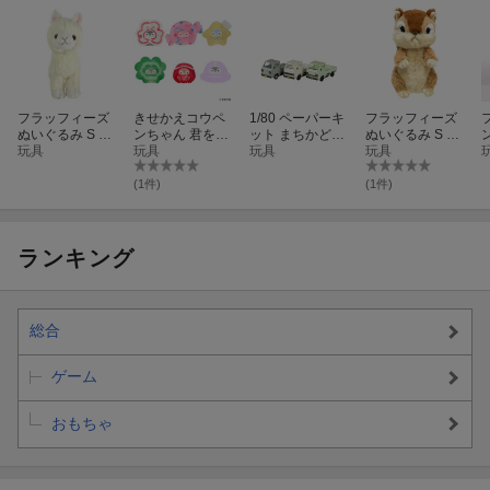
フラッフィーズ
きせかえコウペ
1/80 ペーパーキ
フラッフィーズ
ぬいぐるみ S ア
ンちゃん 君を応
ット まちかどア
ぬいぐるみ S シ
ルパカ
玩具
援するよ〜！(B
玩具
クセサリーシリ
玩具
マリス
玩具
OX＝6個)
ーズ 軽トラック
（白・シルバ
(1件)
(1件)
ー・淡草） 【M
S097】 (鉄道模
型)
ランキング
総合
ゲーム
おもちゃ