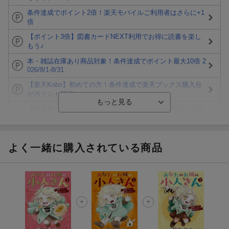
条件達成でポイント2倍！楽天モバイルご利用者はさらに+1
倍
【ポイント3倍】図書カードNEXT利用でお得に読書を楽し
もう♪
本・雑誌在庫あり商品対象！条件達成でポイント最大10倍 2
026/8/1-8/31
【楽天Kobo】初めての方！条件達成で楽天ブックス購入分
がポイント20倍
【楽天モバイルご利用者限定】条件達成で100万ポイント山
分け！
【Rakuten Fashion×楽天ブックス】条件達成で10万ポイン
ト山分け
よく一緒に購入されている商品
【スタンプカード】楽天ポイントもらえる＆抽選で豪華景品
が当たる！
エントリー＆3,000円以上購入で無料データSIM（3GB/月プ
ラン）が当たる！
楽天モバイル紹介キャンペーンの拡散で300円OFFクーポン
進呈