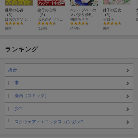
継母の心得
継母の心得
ベル・プペーの
針子の乙女
（3）
（2）
スパダリ婚約〜
（5）
ほおのきソラ・藤丸豆ノ介
ほおのきソラ・藤丸豆ノ介
「好みじゃな
朝霧あさき
ゼロキ
い」と言われた
人形姫、我慢を
(6件)
(12件)
(47件)
(6件)
やめたら皇子が
デレデレになっ
た。実に愛
い！〜（コミッ
ランキング
ク）（1）
総合
本
漫画（コミック）
少年
スクウェア・エニックス ガンガンC