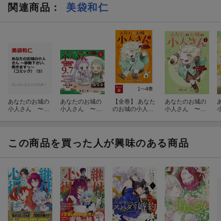
関連商品
：
美袋和仁
あなたのお城の
あなたのお城の
【全巻】 あなた
あなたのお城の
小人さん 〜御
小人さん 〜御
のお城の小人さ
小人さん 〜御
飯下さい、働き
飯下さい、働き
ん 1-4巻セット
飯下さい、働き
ますっ〜（コミ
ますっ〜（コミ
ますっ〜（コミ
ック）（5）
ック）（5）特
ック）（4）
装版 小冊子付
この商品を買った人が興味のある商品
き