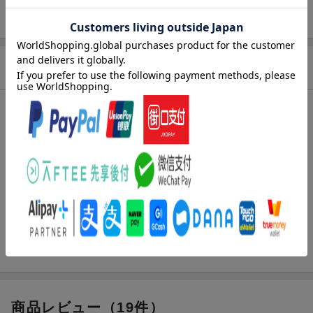
ISBN
9784757597273
商品説明
内容紹介（JPROより）
明るくかわいい小人さんが、あなたの心をわしづかみっ！
森の主（メルダ）からもらったハチミツを使って、誰も食べたこ
とのない美味しいお菓子を作り出す小人さん。「小人さん印（じ
るし）」のお菓子屋さんを開いたら、騎士団どんどん押し寄せ
て、たちまちワイワイ大繁盛！「1人で おつかいできるもん！」
とお城を抜け出した小人さん。街で出会った少年ザック、なにや
ら思い詰めてるみたい…。どんなに大きなお悩みだって…ちんま
い小人さんにお任せあ〜れ☆
商品レビュー（19件）