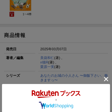
商品情報
発売日
2025年03月07日
著者／編集
美袋和仁
(著) ,
п猫R
(著) ,
栗原一実
(著)
シリーズ
あなたのお城の小人さん 〜御飯下さい、働
きますっ〜
レーベル
ガンガンコミックスUP！
出版社
スクウェア・エニックス
発行形態
コミック