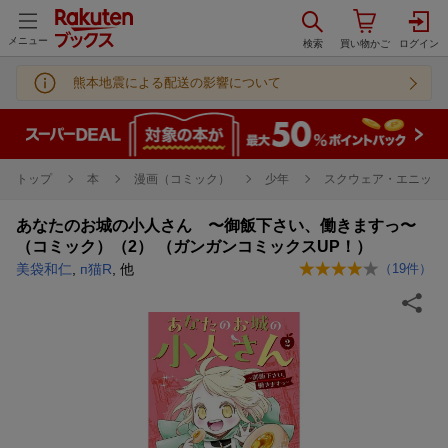
メニュー
熊本地震による配送の影響について
トップ
本
漫画（コミック）
少年
スクウェア・エニック
あなたのお城の小人さん 〜御飯下さい、働きますっ〜
（コミック）（2） （ガンガンコミックスUP！）
美袋和仁
,
п猫R
, 他
（
19
件）