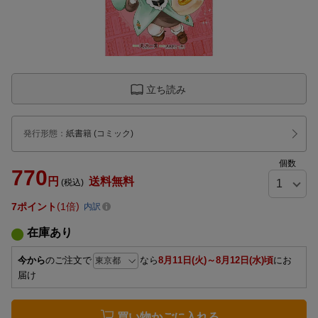
立ち読み
発行形態
：
紙書籍
(コミック)
個数
770
円
送料無料
(税込)
7
ポイント
1倍
内訳
在庫あり
今から
のご注文で
なら
8月11日(火)～8月12日(水)頃
にお
届け
買い物かごに入れる