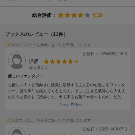
4.39
総合評価：
ブックスのレビュー（11件）
1人
が次のレビューを参考になったと評価しています
投稿日：2025年09月16日
5
評価：
購入者さん
優しいファンタジー
心優しい人々と前向きに活発に活動する主人公の心温まるファンタ
ジー。謎や事件も絡んでくるものの、そこに生きる彼等なら大丈夫
だろうと安心して読めます。出て来るお菓子や食べものが、絵的に
も周囲の人々の反応的にもとても美味しそうです。
もっと見る
1人
が次のレビューを参考になったと評価しています
投稿日：2025年06月07日