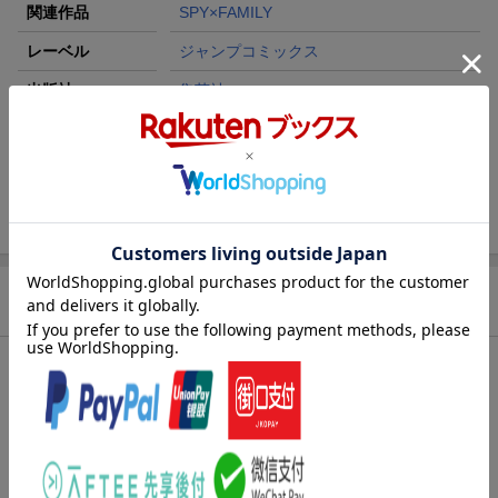
関連作品
SPY×FAMILY
レーベル
ジャンプコミックス
出版社
集英社
発行形態
コミック
ページ数
210p
ISBN
9784088843377
商品説明
内容紹介（JPROより）
互いに心惹かれながら、東西戦争により想いを告げる事なく別れ
たヘンリーとマーサ…。従軍したマーサは苛烈な戦場を生き延び
西国で命を救われていた。戦渦の中、マーサは必死に東国に帰ろ
うとし──!?