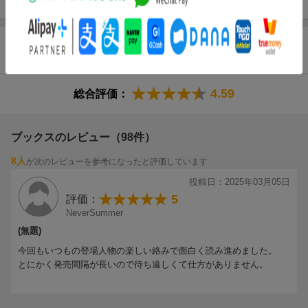
商品レビュー（128件）
4.59
総合評価：
ブックスのレビュー（98件）
8人
が次のレビューを参考になったと評価しています
投稿日：2025年03月05日
5
評価：
NeverSummer
(無題)
今回もいつもの登場人物の楽しい絡みで面白く読み進めました。
とにかく発売間隔が長いので待ち遠しくて仕方がありません。