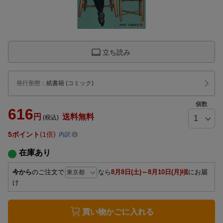
立ち読み
発行形態
：
紙書籍
(コミック)
個数
616
円
送料無料
(税込)
5
ポイント
1倍
内訳
在庫あり
今から
のご注文で
なら
8月8日(土)～8月10日(月)頃
にお届
け
買い物かごに入れる