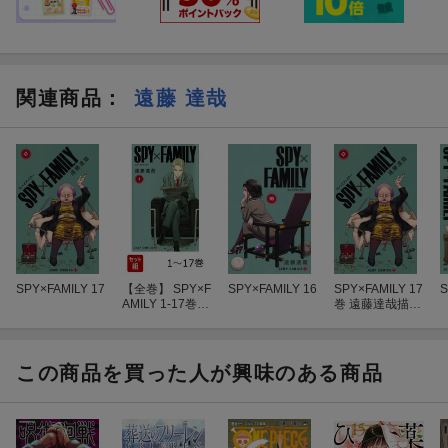
関連商品
：
遠藤 達哉
SPY×FAMILY 17
【全巻】 SPY×F
SPY×FAMILY 16
SPY×FAMILY 17
S
AMILY 1-17巻セ
巻 遠藤達哉描き
ット
下ろしペーパー
クラフト付き特
装版
この商品を買った人が興味のある商品