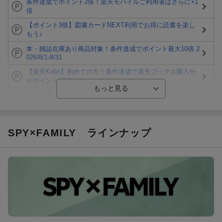
条件達成でポイント2倍！楽天モバイルご利用者はさらに+1
倍
【ポイント3倍】図書カードNEXT利用でお得に読書を楽し
もう♪
本・雑誌在庫あり商品対象！条件達成でポイント最大10倍 2
026/8/1-8/31
【楽天Kobo】初めての方！条件達成で楽天ブックス購入分
がポイント20倍
【楽天モバイルご利用者限定】条件達成で100万ポイント山
分け！
【Rakuten Fashion×楽天ブックス】条件達成で10万ポイン
ト山分け
SPY×FAMILY
ラインナップ
【スタンプカード】楽天ポイントもらえる＆抽選で豪華景品
が当たる！
エントリー＆3,000円以上購入で無料データSIM（3GB/月プ
ラン）が当たる！
楽天モバイル紹介キャンペーンの拡散で300円OFFクーポン
進呈