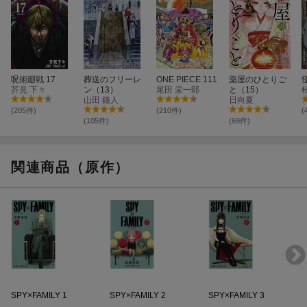
呪術廻戦 17
葬送のフリーレ
ONE PIECE 111
薬屋のひとりご
芥見 下々
ン（13）
尾田 栄一郎
と（15）
山田 鐘人
日向夏
(205件)
(210件)
(
(105件)
(69件)
関連商品（原作）
SPY×FAMILY 1
SPY×FAMILY 2
SPY×FAMILY 3