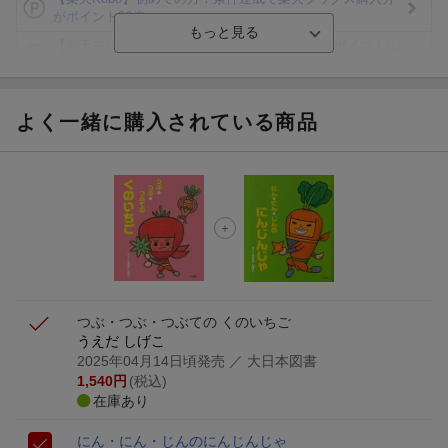
がポイント20倍
【楽天モバイルご利用者限定】条件達成で100万ポイント山
分け！
【Rakuten Fashion×楽天ブックス】条件達成で10万ポイン
ト山分け
よく一緒に購入されている商品
【スタンプカード】楽天ポイントもらえる＆抽選で豪華景品
が当たる！
楽天モバイル紹介キャンペーンの拡散で300円OFFクーポン
進呈
条件達成で楽天限定・宝塚歌劇 宙組貸切公演ペアチケット
が当たる
つぶ・つぶ・つぶての くのいちご
うえだ しげこ
2025年04月14日頃発売
／ 大日本図書
1,540
円
(税込)
在庫あり
にん・にん・じんのにんじんじゃ