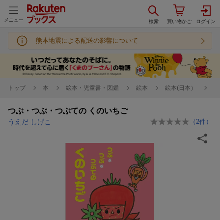
メニュー
熊本地震による配送の影響について
トップ
本
絵本・児童書・図鑑
絵本
絵本(日本）
つぶ・つぶ・つぶての くのいちご
うえだ しげこ
（
2
件）