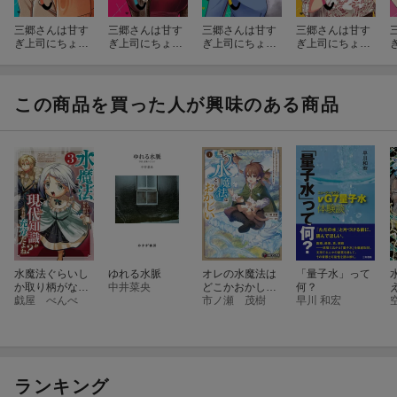
三郷さんは甘す
三郷さんは甘す
三郷さんは甘す
三郷さんは甘す
ぎ上司にちょっ
ぎ上司にちょっ
ぎ上司にちょっ
ぎ上司にちょっ
とキビしい 7
とキビしい 6
とキビしい 5
とキビしい 4
この商品を買った人が興味のある商品
水魔法ぐらいし
ゆれる水脈
オレの水魔法は
「量子水」って
か取り柄がない
中井菜央
どこかおかし
何？
けど現代知識が
戯屋 べんべ
い 〜水だけで
市ノ瀬 茂樹
早川 和宏
あれば充分だよ
家も武器も薬も
ね？ 3
作れるので、ゴ
ミ箱に捨てられ
ましたが人生を
やり直します〜
1
ランキング