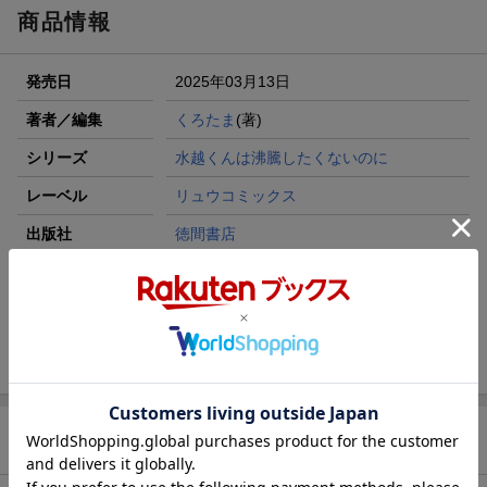
商品情報
発売日
2025年03月13日
著者／編集
くろたま
(著)
シリーズ
水越くんは沸騰したくないのに
レーベル
リュウコミックス
出版社
徳間書店
発行形態
コミック
ページ数
164p
ISBN
9784199509018
商品説明