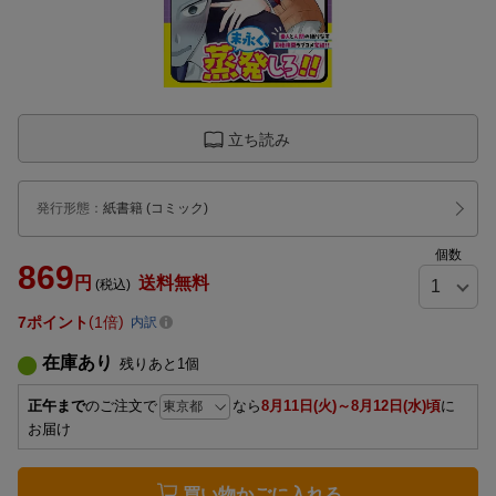
立ち読み
発行形態
：
紙書籍
(コミック)
個数
869
円
送料無料
(税込)
7
ポイント
1倍
内訳
在庫あり
残りあと
1
個
正午まで
のご注文で
なら
8月11日(火)～8月12日(水)頃
に
お届け
買い物かごに入れる