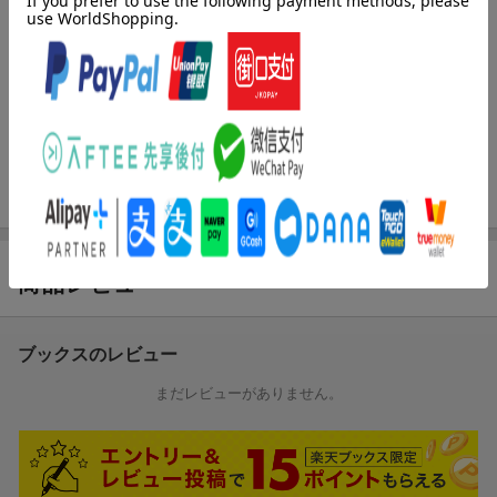
内容紹介（JPROより）
第4巻では海でのWデートの続きから文化祭までイベントが目白押
し！！
水越くんと熱海ちゃん、烈火くんと西園寺さんのカップルはもち
ろん
紫さんにもラブコメの波動が！？
そして水越くんと熱海ちゃんの関係にも進展が・・・！？
商品レビュー
ブックスのレビュー
まだレビューがありません。