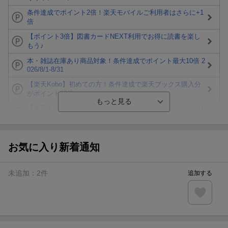
条件達成でポイント2倍！楽天モバイルご利用者はさらに+1
倍
【ポイント3倍】図書カードNEXT利用でお得に読書を楽し
もう♪
本・雑誌在庫あり商品対象！条件達成でポイント最大10倍 2
026/8/1-8/31
【楽天Kobo】初めての方！条件達成で楽天ブックス購入分
がポイント20倍
【楽天モバイルご利用者限定】条件達成で100万ポイント山
分け！
【Rakuten Fashion×楽天ブックス】条件達成で10万ポイン
ト山分け
お気に入り新着通知
【スタンプカード】楽天ポイントもらえる＆抽選で豪華景品
が当たる！
未追加：
2
件
追加する
エントリー＆3,000円以上購入で無料データSIM（3GB/月プ
ラン）が当たる！
楽天モバイル紹介キャンペーンの拡散で300円OFFクーポン
進呈