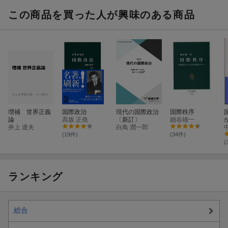
この商品を買った人が興味のある商品
増補 世界正義
国際政治
現代の国際政治
国際秩序
論
高坂 正堯
〔新訂〕
細谷雄一
井上 達夫
白鳥 潤一郎
(19件)
(34件)
(
ランキング
総合