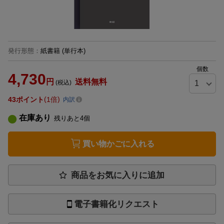
発行形態
：
紙書籍
(単行本)
個数
4,730
円
送料無料
(税込)
43
ポイント
1倍
内訳
在庫あり
残りあと
4
個
買い物かごに入れる
商品をお気に入りに追加
電子書籍化リクエスト