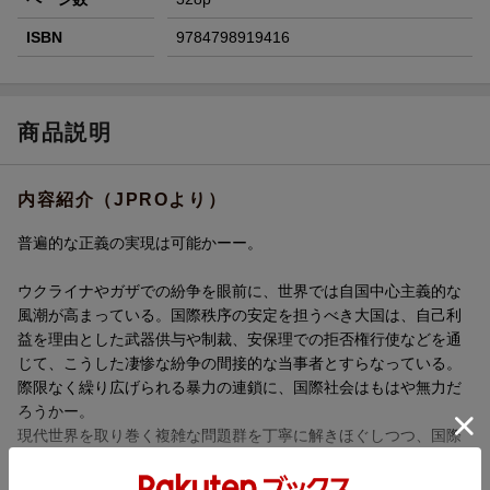
ISBN
9784798919416
商品説明
内容紹介（JPROより）
普遍的な正義の実現は可能かーー。
ウクライナやガザでの紛争を眼前に、世界では自国中心主義的な
風潮が高まっている。国際秩序の安定を担うべき大国は、自己利
益を理由とした武器供与や制裁、安保理での拒否権行使などを通
じて、こうした凄惨な紛争の間接的な当事者とすらなっている。
際限なく繰り広げられる暴力の連鎖に、国際社会はもはや無力だ
ろうかー。
現代世界を取り巻く複雑な問題群を丁寧に解きほぐしつつ、国際
社会が担うべき正義のあり方を志向した著者渾身の一冊。
はじめに