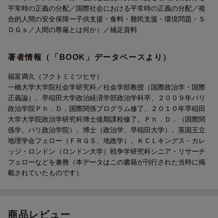
平常時の正義の分配／国際社会における平常時の正義の分配／複
合的人間の安全保障ー子供支援・食料・難民支援・環境問題・Ｓ
ＤＧｓ／人間の尊厳とは何か）／補足資料
著者情報（「BOOK」データベースより）
福富満久（フクトミミツヒサ）
一橋大学大学院社会学研究科／社会学部教授（国際政治学・国際
正義論）。早稲田大学政治経済学部政治学科卒、２００９年パリ
政治学院Ｐｈ．Ｄ．国際関係プログラム修了、２０１０年早稲田
大学大学院政治学研究科博士後期課程修了。Ｐｈ．Ｄ．（国際関
係学、パリ政治学院）、博士（政治学、早稲田大学）。英国王立
地理学会フェロー（ＦＲＧＳ、地政学）。ＫＣＬキングス・カレ
ッジ・ロンドン（ロンドン大学）戦争学研究科シニア・リサーチ
フェローなどを兼務（本データはこの書籍が刊行された当時に掲
載されていたものです）
商品レビュー