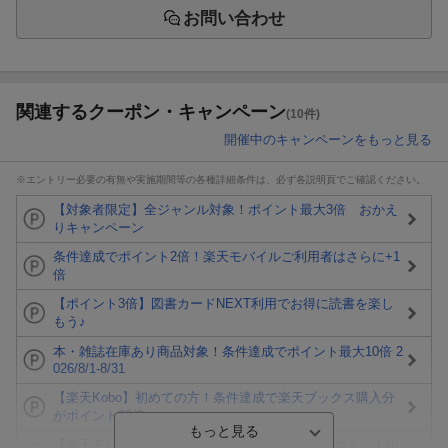
お問い合わせ
関連するクーポン・キャンペーン
(10件)
開催中のキャンペーンをもっと見る
※エントリー必要の有無や実施期間等の各種詳細条件は、必ず各説明頁でご確認ください。
【対象者限定】全ジャンル対象！ポイント最大3倍 おかえ
りキャンペーン
条件達成でポイント2倍！楽天モバイルご利用者はさらに+1
倍
【ポイント3倍】図書カードNEXT利用でお得に読書を楽し
もう♪
本・雑誌在庫あり商品対象！条件達成でポイント最大10倍 2
026/8/1-8/31
【楽天Kobo】初めての方！条件達成で楽天ブックス購入分
がポイント20倍
【楽天モバイルご利用者限定】条件達成で100万ポイント山