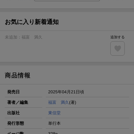
分け！
【Rakuten Fashion×楽天ブックス】条件達成で10万ポイン
ト山分け
お気に入り新着通知
【スタンプカード】楽天ポイントもらえる＆抽選で豪華景品
が当たる！
未追加：
福富 満久
追加する
エントリー＆3,000円以上購入で無料データSIM（3GB/月プ
ラン）が当たる！
楽天モバイル紹介キャンペーンの拡散で300円OFFクーポン
進呈
商品情報
発売日
2025年04月21日頃
著者／編集
福富 満久
(著)
出版社
東信堂
発行形態
単行本
ページ数
328p