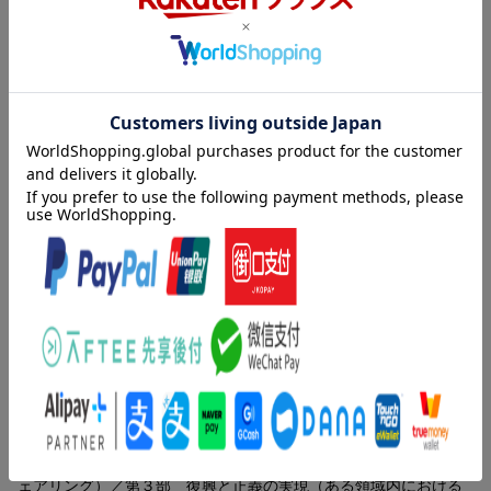
第1部 秩序と正義の実現
第1章 覇権と秩序
第2章 冷戦後の紛争と保護する責任
内容紹介（「BOOK」データベースより）
第3章 強制外交とは何か
第4章 軍事介入の正当性
普遍的な正義の実現は可能かー。ウクライナやガザでの紛争を眼
第2部 紛争と正義の実現
前に、世界では自国中心主義的な風潮が高まっている。国際秩序
第5章 暫定政府からの移行
の安定を担うべき大国は、自己利益を理由とした武器供与や制
第6章 公正な戦後賠償へ向けて
裁、安保理での拒否権行使などを通じて、こうした凄惨な紛争の
第7章 経済制裁
間接的な当事者とすらなっている。際限なく繰り広げられる暴力
第8章 紛争予防・外交 紛争時の人間の安全保障
の連鎖に、国際社会はもはや無力だろうかー。現代世界を取り巻
第9章 パワーシェアリング
く複雑な問題群を丁寧に解きほぐしつつ、国際社会が担うべき正
第3部 復興と正義の実現
義のあり方を志向した著者渾身の一冊。
第10章 ある領域内における平常時の正義の分配
第11章 国際社会における平常時の正義の分配
目次（「BOOK」データベースより）
第12章 複合的人間の安全保障ー子供支援・食料・難民支援・環
境問題・SDGs
第１部 秩序と正義の実現（覇権と秩序／冷戦後の紛争と保護す
第13章（最終章） 人間の尊厳とは何か
る責任／強制外交とは何か／軍事介入の正当性）／第２部 紛争
補足資料／おわりに／事項索引／人名索引
と正義の実現（暫定政府からの移行／公正な戦後賠償へ向けて／
経済制裁／紛争予防・外交ー紛争時の人間の安全保障／パワーシ
ェアリング）／第３部 復興と正義の実現（ある領域内における