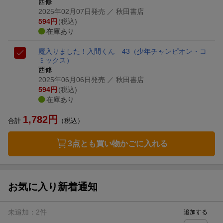
西修
2025年02月07日発売
／ 秋田書店
594
円
(税込)
在庫あり
魔入りました！入間くん 43
（少年チャンピオン・コ
ミックス）
西修
2025年06月06日発売
／ 秋田書店
594
円
(税込)
在庫あり
1,782
円
合計
（税込）
3点とも買い物かごに入れる
お気に入り新着通知
未追加：
2
件
追加する