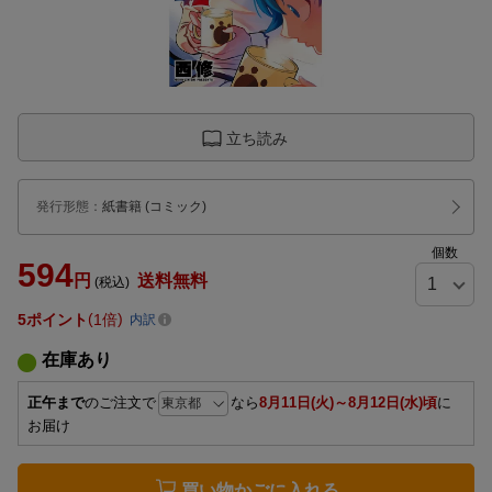
立ち読み
発行形態
：
紙書籍
(コミック)
個数
594
円
送料無料
(税込)
5
ポイント
1倍
内訳
在庫あり
正午まで
のご注文で
なら
8月11日(火)～8月12日(水)頃
に
お届け
買い物かごに入れる