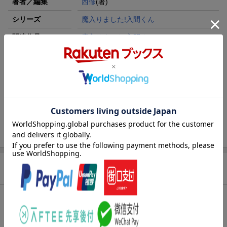
著者／編集
西修
(著)
シリーズ
魔入りました!入間くん
関連作品
魔入りました!入間くん
レーベル
少年チャンピオン・コミックス
出版社
秋田書店
発行形態
コミック
ページ数
192p
ISBN
9784253283427
商品説明
内容紹介（JPROより）
高位階昇級試験「スカーラ」で多耳族の独立を促した入間たち。