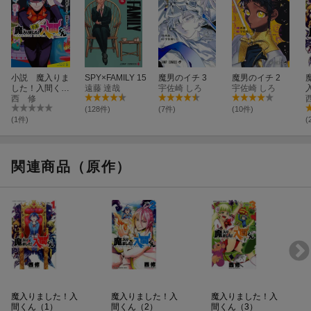
小説 魔入りま
SPY×FAMILY 15
魔男のイチ 3
魔男のイチ 2
した！入間くん
遠藤 達哉
宇佐崎 しろ
宇佐崎 しろ
（11）
西 修
(128件)
(7件)
(10件)
(1件)
(
関連商品（原作）
魔入りました！入
魔入りました！入
魔入りました！入
間くん（1）
間くん（2）
間くん（3）