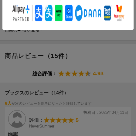
しかし、魔関署に目をつけられてしまい…!?
魔関署と13冠・メフィストが対峙して、一触即発!! スカーラ編、
完全決着。果たして入間の位階昇級の行方は!?
TVアニメ第4シリーズ制作決定!! 大人気、悪魔学校ファンタジー
白熱の42巻が登場!!
商品レビュー（15件）
4.93
総合評価：
ブックスのレビュー（14件）
6人
が次のレビューを参考になったと評価しています
投稿日：2025年04月11日
5
評価：
NeverSummer
(無題)