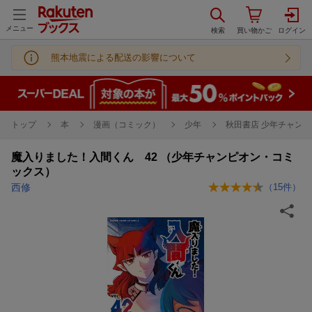
メニュー
熊本地震による配送の影響について
トップ
本
漫画（コミック）
少年
秋田書店 少年チャンピ
魔入りました！入間くん 42 （少年チャンピオン・コミ
ックス）
西修
（
15
件）