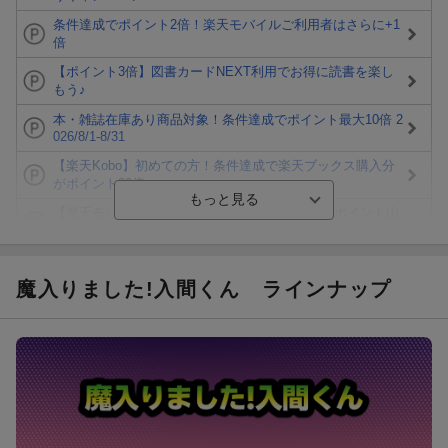
条件達成でポイント2倍！楽天モバイルご利用者はさらに+1
倍
【ポイント3倍】図書カードNEXT利用でお得に読書を楽し
もう♪
本・雑誌在庫あり商品対象！条件達成でポイント最大10倍 2
026/8/1-8/31
【楽天Kobo】初めての方！条件達成で楽天ブックス購入分
がポイント20倍
【楽天モバイルご利用者限定】条件達成で100万ポイント山
分け！
【Rakuten Fashion×楽天ブックス】条件達成で10万ポイン
ト山分け
魔入りました!入間くん
ラインナップ
【スタンプカード】楽天ポイントもらえる＆抽選で豪華景品
が当たる！
エントリー＆3,000円以上購入で無料データSIM（3GB/月プ
ラン）が当たる！
楽天モバイル紹介キャンペーンの拡散で300円OFFクーポン
進呈