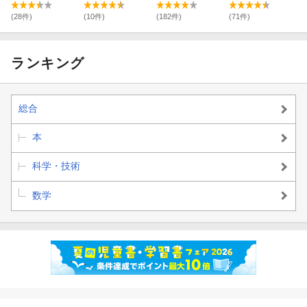
マンガ
身につく編
中！編
(28件)
(10件)
(182件)
(71件)
ランキング
総合
本
科学・技術
数学