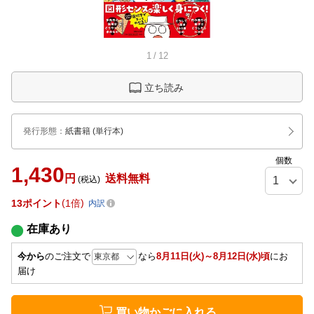
1
/
12
立ち読み
発行形態
：
紙書籍
(単行本)
個数
1,430
円
送料無料
(税込)
13
ポイント
1倍
内訳
在庫あり
今から
のご注文で
なら
8月11日(火)～8月12日(水)頃
にお
届け
買い物かごに入れる