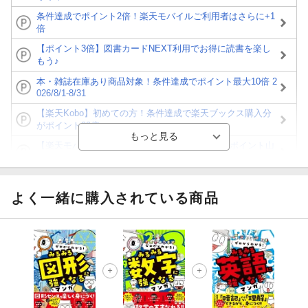
条件達成でポイント2倍！楽天モバイルご利用者はさらに+1
倍
【ポイント3倍】図書カードNEXT利用でお得に読書を楽し
もう♪
本・雑誌在庫あり商品対象！条件達成でポイント最大10倍 2
026/8/1-8/31
【楽天Kobo】初めての方！条件達成で楽天ブックス購入分
がポイント20倍
【楽天モバイルご利用者限定】条件達成で100万ポイント山
分け！
【Rakuten Fashion×楽天ブックス】条件達成で10万ポイン
ト山分け
よく一緒に購入されている商品
【スタンプカード】楽天ポイントもらえる＆抽選で豪華景品
が当たる！
エントリー＆3,000円以上購入で無料データSIM（3GB/月プ
ラン）が当たる！
楽天モバイル紹介キャンペーンの拡散で300円OFFクーポン
進呈