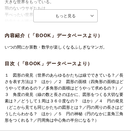
大きな世界をもっている。
羽のないウサギたちは
平べったい世界に暮らしている。
幼虫たちが棒の上を行ったり来たり
細長い世界にいる。
あなたは、ふだん考えたこともなかった「世界のかたち」に気づ
内容紹介（「BOOK」データベースより）
いたのです。
そして、これらは異なっているように見えるけれど、
いつの間にか算数・数学が楽しくなるふしぎなマンガ。
本当はお互い密接につながっていました。
目次（「BOOK」データベースより）
そんな気づきから始まる「あなた」が主人公の物語。
１ 図形の発見（世界のあらゆるかたちは線でできている？／長
線の長さ、図形の面積、そして角度など、
さを表す方法は？ ほか）／２ 図形の面積（四角形の面積はど
算数・数学でつまずきやすい図形（幾何学）の疑問がマンガで学
うやって求めるの？／多角形の面積はどうやって求めるの？）／
べます。
３ 角度の発見（線の数と長さのほかに、図形をつくる大切な要
素は？／どうして１周は３６０度なの？ ほか）／４ 円の発見
■□この本のいいところ□■
（どこから見ても同じかたちの図形とは？／円の周りの長さはど
・オールカラーのマンガだから読みやすい！
うしたらわかる？ ほか）／５ 円の神秘（円のなかに直角三角
・総ルビだから誰でも読める！
形をつくれる？／円周角は中心角の半分になる？）
・学校では教えてくれない図形のひみつがわかる！
・図形への苦手意識がなくなる！