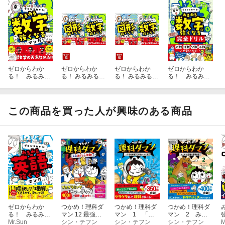
ゼロからわか
ゼロからわか
ゼロからわか
ゼロからわか
る！ みるみる
る！ みるみる図
る！ みるみる図
る！ みるみる
数字に強くなる
形に強くなるマ
形に強くなるマ
数字に強くなる
マンガ
ンガ & みるみる
ンガ & みるみる
完全ドリル
数字に強くなる
数字に強くなる
マンガ 2冊セッ
マンガ 2冊セッ
この商品を買った人が興味のある商品
ト
ト
ゼロからわか
つかめ！理科ダ
つかめ！理科ダ
つかめ！理科ダ
る！ みるみる
マン 12 最強ロ
マン 1 「科
マン 2 みん
英語に強くなる
Mr.Sun
ボット決戦！編
シン・テフン
学のキホン」が
シン・テフン
なが恐竜に夢
シン・テフン
M