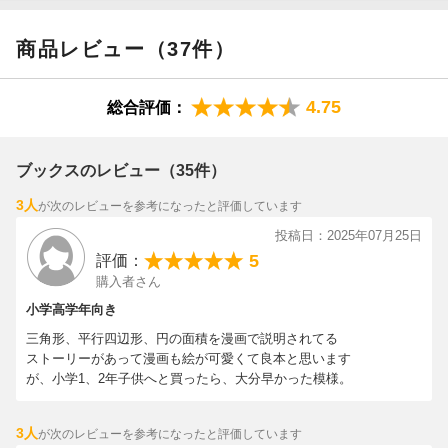
・身の回りにあふれる図形の見方が変わる！
・算数、数学が得意になる！！
商品レビュー（37件）
4.75
総合評価：
ブックスのレビュー（35件）
3人
が次のレビューを参考になったと評価しています
投稿日：2025年07月25日
5
評価：
購入者さん
小学高学年向き
三角形、平行四辺形、円の面積を漫画で説明されてる
ストーリーがあって漫画も絵が可愛くて良本と思います
が、小学1、2年子供へと買ったら、大分早かった模様。
3人
が次のレビューを参考になったと評価しています