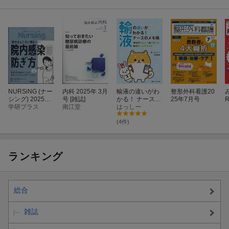
NURSiNG (ナー
内科 2025年 3月
輸液の違いがわ
整形外科看護20
シング) 2025年
号 [雑誌]
かる！ ナースの
25年7月号
R
4月号 [雑誌]
学研プラス
南江堂
メモ帳
はっしー
(4件)
ランキング
総合
雑誌