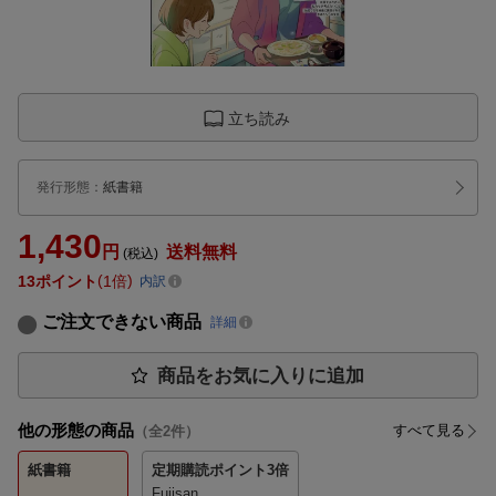
立ち読み
発行形態
：
紙書籍
1,430
円
送料無料
(税込)
13
ポイント
1倍
内訳
ご注文できない商品
詳細
商品をお気に入りに追加
他の形態の商品
すべて見る
（全
2
件）
紙書籍
定期購読
ポイント3倍
Fujisan