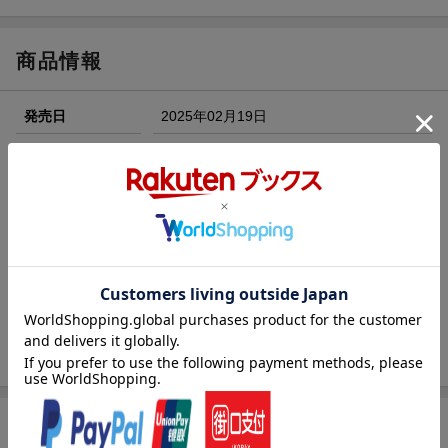
ト山分け
【スタンプカード】楽天ポイントもらえる＆抽選で豪華景品
が当たる！
商品情報
楽天モバイル紹介キャンペーンの拡散で300円OFFクーポン
進呈
発売日
2025年02月19日
条件達成で楽天限定・宝塚歌劇 宙組貸切公演ペアチケット
が当たる
出版社
照林社
エントリー＆条件達成で『鬼滅の刃』オリジナルきんちゃく
刊行形態
月刊
袋が当たる！
サイズ
AB20取り
楽天ブックス雑誌
12083
コード
JAN
4910120830356
バックナンバー
この雑誌の他の号を見る
商品レビュー