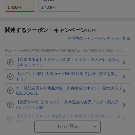
1,430
円
1,430
円
関連するクーポン・キャンペーン
(10件)
開催中のキャンペーンをもっと見る
※エントリー必要の有無や実施期間等の各種詳細条件は、必ず各説明頁でご確認ください。
【対象者限定】全ジャンル対象！ポイント最大3倍 おかえ
りキャンペーン
【ポイント3倍】図書カードNEXT利用でお得に読書を楽し
もう♪
本・雑誌在庫あり商品対象！条件達成でポイント最大10倍 2
026/8/1-8/31
【楽天Kobo】初めての方！条件達成で楽天ブックス購入分
がポイント20倍
【楽天モバイルご利用者限定】条件達成で100万ポイント山
分け！
【Rakuten Fashion×楽天ブックス】条件達成で10万ポイン