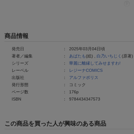
商品情報
発売日
：
2025年03月04日頃
著者／編集
：
あばたも
(絵) ,
白乃いちじく
(原著)
シリーズ
：
華麗に離縁してみせますわ!
レーベル
：
レジーナCOMICS
出版社
：
アルファポリス
発行形態
：
コミック
ページ数
：
176p
ISBN
：
9784434347573
この商品を買った人が興味のある商品