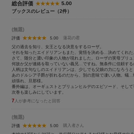
5.00
総合評価
ブックスのレビュー（2件）
(無題)
蓮花の君
評価
5.00
父の過去を知り、女王となる決意をするローザ。
それを知ったエイドリアンもまた、覚悟を決める…決めてくれた
さて、随分と濃い印象の人物が現れました。ローザの実母ブリュ
何故か父が連絡を取っていない義兄…ですね。無条件に信頼する
人柄は文句なしのエイドリアンは、少しでも父娘の力になろうと
あのドルシア子爵が折れるのだから、別の意味で凄い人物。蟻…
頑張れ、旦那様。
番外編は、オーギュストとブリュンヒルデのエピソード、そして
次巻も楽しみにしています。
7
人が参考になったと回答
(無題)
購入者さん
評価
5.00