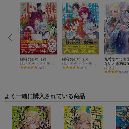
（6）
継母の心得（2）
継母の心得（3）
完璧すぎて可
ほおのきソラ・藤丸豆ノ介
ほおのきソラ・藤丸豆ノ介
ないと婚約破
た聖女は隣国
綾北まご
(12件)
(6件)
れる 7
(5件)
よく一緒に購入されている商品