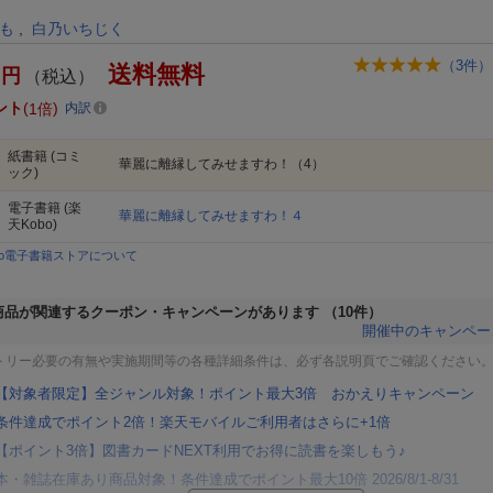
も
,
白乃いちじく
（
3
件）
送料無料
円
（税込）
ント
1倍
内訳
紙書籍
(コミ
華麗に離縁してみせますわ！（4）
ック)
電子書籍
(楽
華麗に離縁してみせますわ！４
天Kobo)
bo電子書籍ストアについて
商品が関連するクーポン・キャンペーンがあります
（10件）
開催中のキャンペー
トリー必要の有無や実施期間等の各種詳細条件は、必ず各説明頁でご確認ください
【対象者限定】全ジャンル対象！ポイント最大3倍 おかえりキャンペーン
条件達成でポイント2倍！楽天モバイルご利用者はさらに+1倍
【ポイント3倍】図書カードNEXT利用でお得に読書を楽しもう♪
本・雑誌在庫あり商品対象！条件達成でポイント最大10倍 2026/8/1-8/31