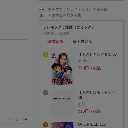
楽天アフィリエイトのリンクを作成
不適切な商品を報告
ランキング：漫画（コミック）
※1時間ごとに更新
紙書籍版
電子書籍版
【予約】キングダム 80
1
原 泰久
770円（税込）
【予約】ゆるキャン△
2
19
あfろ
913円（税込）
ページ：
1
/
4
ONE PIECE 115
3