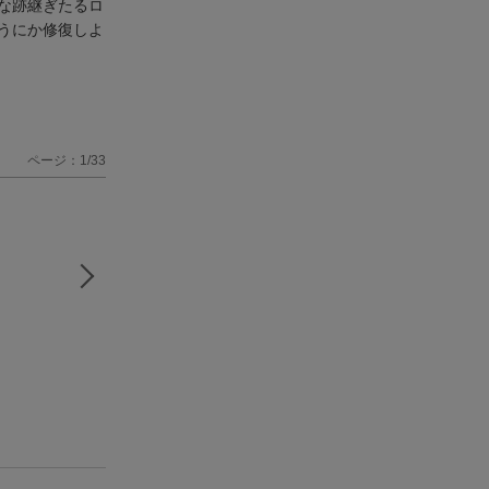
な跡継ぎたるロ
うにか修復しよ
ページ：1/33