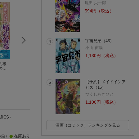
尾田 栄一郎
594円（税込）
宇宙兄弟（46）
4
小山 宙哉
1,130円（税込）
約破
おひとり様には慣れ
あなたの愛など要り
おひとり様には慣
の
ましたので。 婚約者
ません（2）
ましたので。 婚
礼」
放置中！（4）
晴田巡
新玉らん
放置中！（3）
晴田巡
4）
(8件)
(1件)
(11件)
【予約】メイドインア
5
ビス（15）
つくしあきひと
1,100円（税込）
ICS）
漫画（コミック）ランキングを見る
在庫あり
税込)