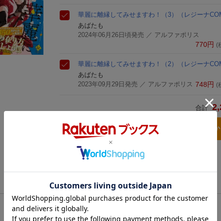
華麗に離縁してみせますわ！（3）
（レジーナCOM
あばたも
2024年06月26日頃発売
／ アルファポリス
770
円
(
華麗に離縁してみせますわ！（2）
（レジーナCOM
あばたも
2023年09月29日発売
／ アルファポリス
748
円
(
2,
合計
3点とも買い物