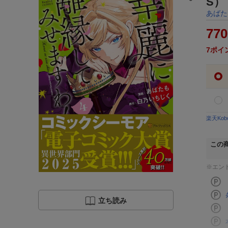
S）
あばた
770
7
ポイ
楽天Ko
この
※エン
立ち読み