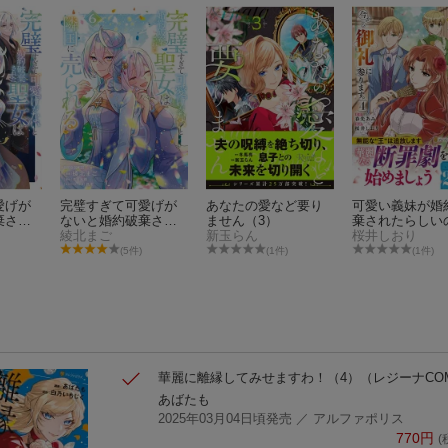
愛げが
完璧すぎて可愛げが
あなたの愛など要り
可愛い義妹が婚
棄され
ないと婚約破棄され
ません（3）
棄されたらしい
に売ら
た聖女は隣国に売ら
綾北まご
新玉らん
で、今から「御
桜井しおり
れる 6
に参ります。（
(5件)
(1件)
(1件)
華麗に離縁してみせますわ！（4）
（レジーナCOM
あばたも
2025年03月04日頃発売
／ アルファポリス
770
円
(