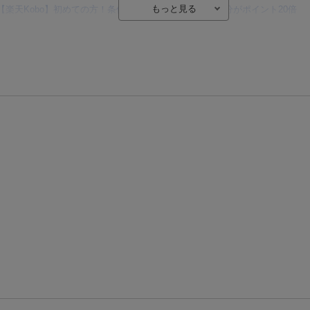
【楽天Kobo】初めての方！条件達成で楽天ブックス購入分がポイント20倍
【楽天モバイルご利用者限定】条件達成で100万ポイント山分け！
【Rakuten Fashion×楽天ブックス】条件達成で10万ポイント山分け
【スタンプカード】楽天ポイントもらえる＆抽選で豪華景品が当たる！
エントリー＆3,000円以上購入で無料データSIM（3GB/月プラン）が当たる！
楽天モバイル紹介キャンペーンの拡散で300円OFFクーポン進呈