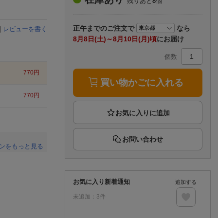
残りあと
8
個
楽天チケット
エンタメニュース
推し楽
正午まで
のご注文で
なら
|
レビューを書く
8月8日(土)～8月10日(月)頃
にお届け
個数
770
円
買い物かごに入れる
770
円
お問い合わせ
ンをもっと見る
。
お気に入り新着通知
追加する
未追加：
3
件