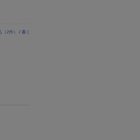
る（
2
件）
/
書く