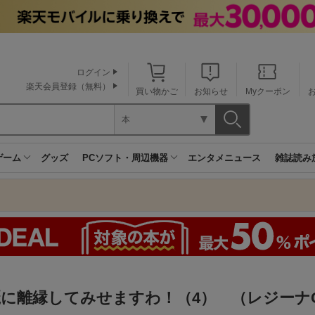
ログイン
楽天会員登録（無料）
買い物かご
お知らせ
Myクーポン
本
ゲーム
グッズ
PCソフト・周辺機器
エンタメニュース
雑誌読み
に離縁してみせますわ！（4） （レジーナC