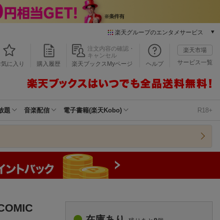
楽天グループのエンタメサービス
本/ゲーム/CD/DVD
注文内容の確認・
楽天市場
キャンセル
楽天ブックス
サービス一覧
お気に入り
購入履歴
楽天ブックスMyページ
ヘルプ
電子書籍
楽天Kobo
雑誌読み放題
楽天マガジン
放題
音楽配信
電子書籍(楽天Kobo)
R18+
音楽配信
楽天ミュージック
動画配信
楽天TV
動画配信ガイド
Rakuten PLAY
無料テレビ
Rチャンネル
OMIC
チケット
在庫あり