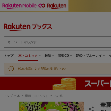
トップ
本・コミック
雑誌
音楽CD
DVD・ブルーレイ
熊本地震による配送の影響について
現
トップ
>
本
>
漫画（コミック）
>
その他
在
地
華麗