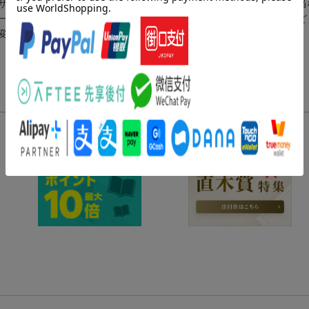
ザの父であり、冤罪で追放された元王太子のドルシア子爵から、「正当
一方エイドリアンは、こじれっぱなしのローザとドルシア子爵の仲をど
化が起きてーー!?