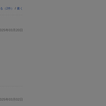
る（
2
件）
/
書く
25年03月20日
25年03月02日