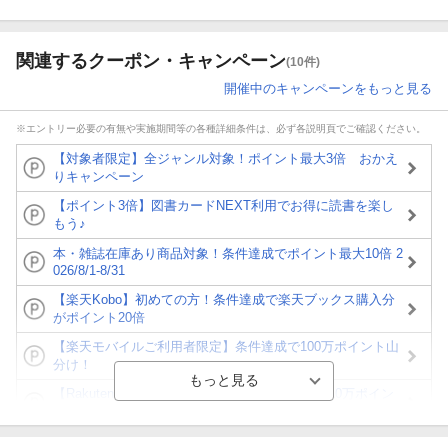
関連するクーポン・キャンペーン
(10件)
開催中のキャンペーンをもっと見る
※エントリー必要の有無や実施期間等の各種詳細条件は、必ず各説明頁でご確認ください。
【対象者限定】全ジャンル対象！ポイント最大3倍 おかえ
りキャンペーン
【ポイント3倍】図書カードNEXT利用でお得に読書を楽し
もう♪
本・雑誌在庫あり商品対象！条件達成でポイント最大10倍 2
026/8/1-8/31
【楽天Kobo】初めての方！条件達成で楽天ブックス購入分
がポイント20倍
【楽天モバイルご利用者限定】条件達成で100万ポイント山
分け！
【Rakuten Fashion×楽天ブックス】条件達成で10万ポイン
ト山分け
【スタンプカード】楽天ポイントもらえる＆抽選で豪華景品