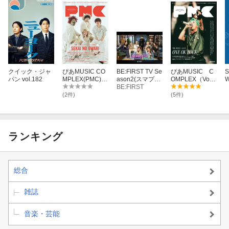
クイック・ジャ
ぴあMUSIC CO
BE:FIRST TV Se
ぴあMUSIC C
パン vol.182
MPLEX(PMC) V
ason2(スマプラ
OMPLEX（Vo
ol.23 (表紙:SEK
対応)【Blu-ra
BE:FIRST
l．35）
AI NO OWARI)
y】
(2件)
(5件)
ランキング
総合
雑誌
音楽・芸能