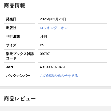
が当たる！
商品情報
エントリー＆3,000円以上購入で無料データSIM（3GB/月プ
ラン）が当たる！
発売日
2025年02月28日
楽天モバイル紹介キャンペーンの拡散で300円OFFクーポン
進呈
出版社
ロッキング オン
条件達成で楽天限定・宝塚歌劇 宙組貸切公演ペアチケット
刊行形態
月刊
が当たる
サイズ
B5
楽天ブックス雑誌
09797
コード
JAN
4910097970451
バックナンバー
この雑誌の他の号を見る
商品レビュー