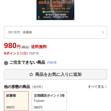
発行形態
：
紙書籍
980
円
送料無料
(税込)
8
ポイント
1倍
内訳
ご注文できない商品
詳細
商品をお気に入りに追加
他の形態の商品
すべて見る
（全
2
件）
紙書籍
定期購読
ポイント3倍
Fujisan
980
円
980
円