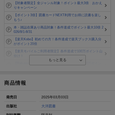
【対象者限定】全ジャンル対象！ポイント最大3倍 おかえ
りキャンペーン
【ポイント3倍】図書カードNEXT利用でお得に読書を楽し
もう♪
本・雑誌在庫あり商品対象！条件達成でポイント最大10倍 2
026/8/1-8/31
【楽天Kobo】初めての方！条件達成で楽天ブックス購入分
がポイント20倍
【楽天モバイルご利用者限定】条件達成で100万ポイント山
分け！
【Rakuten Fashion×楽天ブックス】条件達成で10万ポイン
ト山分け
【スタンプカード】楽天ポイントもらえる＆抽選で豪華景品
が当たる！
商品情報
楽天モバイル紹介キャンペーンの拡散で300円OFFクーポン
進呈
発売日
2025年03月03日
条件達成で楽天限定・宝塚歌劇 宙組貸切公演ペアチケット
が当たる
出版社
大洋図書
エントリー＆条件達成で『鬼滅の刃』オリジナルきんちゃく