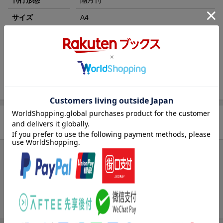
刊行形態
隔月刊
袋が当たる！
サイズ
A4
楽天ブックス雑誌
18368
コード
JAN
4910183680455
バックナンバー
この雑誌の他の号を見る
商品レビュー
まだレビューがありません。