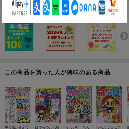
関連特集
この商品を買った人が興味のある商品
手と脳が喜ぶて
はつらつ元気脳
かわいい てん
わんだふる点つ