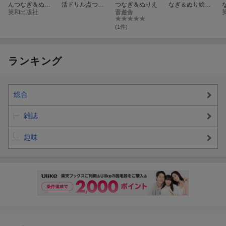
んつなぎ＆ぬり
活ドリル点つな
つなぎ＆ぬりえ
なぎ＆ぬり絵
え
英和出版社
ぎ&ぬりえ vol.2
晋遊舎
（Vol．14）
L
(1件)
ランキング
総合
雑誌
趣味