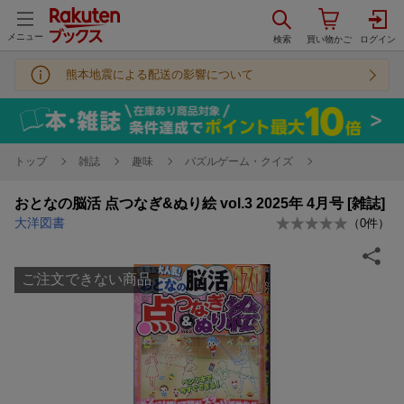
メニュー
熊本地震による配送の影響について
トップ
雑誌
趣味
パズルゲーム・クイズ
おとなの脳活 点つなぎ&ぬり絵 vol.3 2025年 4月号 [雑誌]
大洋図書
（
0
件）
ご注文できない商品