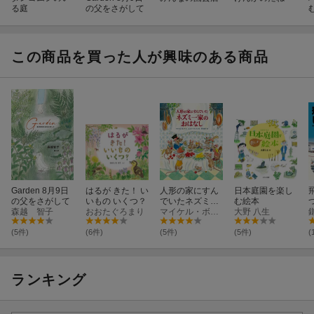
る庭
の父をさがして
この商品を買った人が興味のある商品
Garden 8月9日
はるが きた！ い
人形の家にすん
日本庭園を楽し
の父をさがして
いもの いくつ？
でいたネズミ一
む絵本
森越 智子
おおたぐろまり
家のおはなし
マイケル・ボンド
大野 八生
(5件)
(6件)
(5件)
(5件)
(
ランキング