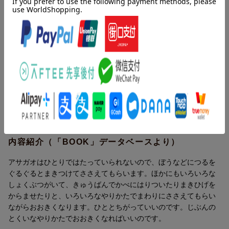
内容紹介（JPROより）
種が芽を出し、つるが伸びはじめました。スイートピーが巻きつ
き方を教えますが、できません。このつるは別の植物なのです。
いろいろなつる植物が自分のやり方を教えますが、やはりできま
せん。いったい何の植物なのでしょう？ つる植物は、巻きつい
たり吸盤で貼りついたり、それぞれ独自の方法で伸びますが、共
通しているのは周りに支えられて生きていること。でも他のつる
植物を支えてやることも…なんだか人間みたいですね。
内容紹介（「BOOK」データベースより）
アサガオはひとりではたっていられないので、ぼうなどにつるを
ぐるぐるとまきつけてささえてもらいます。ほかにもいろいろな
しょくぶつがいて、きゅうばんでかべにはりついたりまきひげを
からませたりと、いろいろなやりかたでまわりにささえてもらい
ながらおおきくなります。ひととちがっていいのです。じぶんの
とくいなやりかたでおおきくなればいいのです。