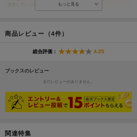
でも共通しているのは、ひとりでは立っていられないこと。つる
成長していくのですね。
植物はまわりにつかまり、まわりに合わせて柔軟に生きていま
その際、いろいろなつる植物との違いが明らかになっていく構
す。ときには他のつる植物を支えてあげることも……なんだか人
成。
間みたいですね。
なかなか愉快な展開です。
でも、ほら、葉っぱや花の形が明らかになると、
商品レビュー（4件）
更新日：2026年07月16日
みんなにもおなじみのあの花！と分かりますね。
もちろん、ラストではちゃんと。
4.25
総合評価：
つる植物に興味がわいてきました。（レイラさん 60代・兵庫
県 女の子2歳、女の子2歳、男の子0歳）
ブックスのレビュー
まだレビューがありません。
【情報提供・絵本ナビ】
関連特集