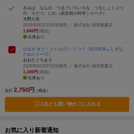
きみは なんの つる？
いろいろな つるしょくぶつ
の そだつ にわ
（福音館の科学シリーズ）
大野八生
2025年05月23日頃発売
／ 株式会社 福音館書店
1,650
円
(税込)
在庫あり
はるが きた！ いいもの いくつ？
（幼児絵本ふしぎな
たねシリーズ）
おおたぐろまり
2025年02月07日頃発売
／ 株式会社 福音館書店
1,100
円
(税込)
在庫あり
2,750
円
合計
（税込）
2点とも買い物かごに入れる
お気に入り新着通知