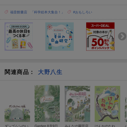
福音館書店 「科学絵本大集合！」
#おもしろい
関連商品
：
大野八生
ダンゴムシのい
Garden 8月9日
みんなの園芸店
けんかのたね