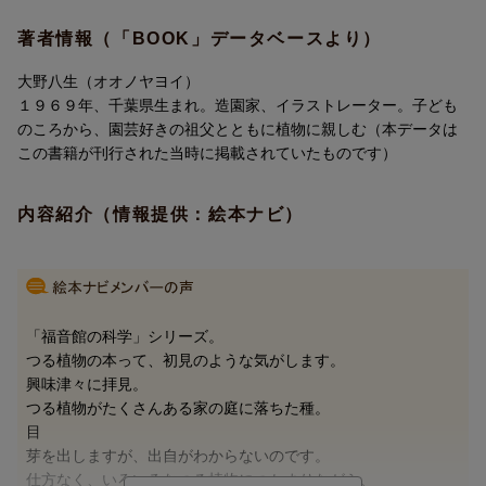
著者情報（「BOOK」データベースより）
大野八生（オオノヤヨイ）
ある庭に、種が一つ落ちています。何の植物なのでしょう？ そ
１９６９年、千葉県生まれ。造園家、イラストレーター。子ども
の種が芽を出して……つるが伸びはじめました。
のころから、園芸好きの祖父とともに植物に親しむ（本データは
この書籍が刊行された当時に掲載されていたものです）
でも、つかまるものがなくてうまく伸びていけません。ちかくの
スイートピーが巻きつき方を教えてあげるのですが、そのとおり
内容紹介（情報提供：絵本ナビ）
にはできません。このつるはスイートピーではないようです。
次に伸び方を教えてくれたのはノウゼンカヅラ。そのあとにバラ
やクレマチスなど、いろいろなつる植物が壁の登り方や巻き付き
方を教えるのですが、つるには真似できません。
「福音館の科学」シリーズ。
このつるは何の植物なのでしょう？
つる植物の本って、初見のような気がします。
興味津々に拝見。
一言でつる植物といっても、巻きついたり、吸盤で貼りついた
つる植物がたくさんある家の庭に落ちた種。
り、それぞれの植物はそれぞれの方法で伸びています。みんな違
目
ってみんないい伸び方です。
芽を出しますが、出自がわからないのです。
仕方なく、いろいろなつる植物につかまりながら、