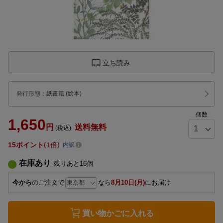
立ち読み
発行形態
：
紙書籍
(絵本)
個数
1,650
円
送料無料
(税込)
15
ポイント
1倍
内訳
在庫あり
残りあと
16
個
今から
のご注文で
なら
8月10日(月)
にお届け
買い物かごに入れる