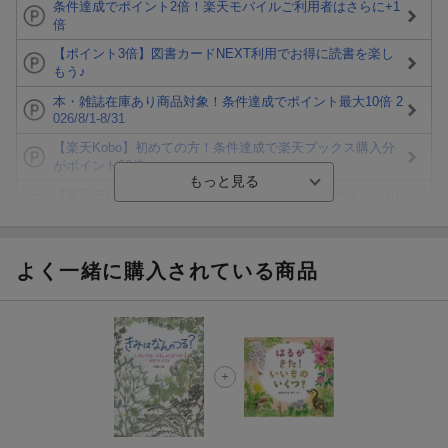
条件達成でポイント2倍！楽天モバイルご利用者はさらに+1
倍
【ポイント3倍】図書カードNEXT利用でお得に読書を楽し
もう♪
本・雑誌在庫あり商品対象！条件達成でポイント最大10倍 2
026/8/1-8/31
【楽天Kobo】初めての方！条件達成で楽天ブックス購入分
がポイント20倍
【楽天モバイルご利用者限定】条件達成で100万ポイント山
分け！
【Rakuten Fashion×楽天ブックス】条件達成で10万ポイン
ト山分け
よく一緒に購入されている商品
【スタンプカード】楽天ポイントもらえる＆抽選で豪華景品
が当たる！
エントリー＆3,000円以上購入で無料データSIM（3GB/月プ
ラン）が当たる！
楽天モバイル紹介キャンペーンの拡散で300円OFFクーポン
進呈