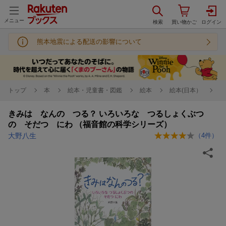
メニュー
熊本地震による配送の影響について
トップ
本
絵本・児童書・図鑑
絵本
絵本(日本）
きみは なんの つる？ いろいろな つるしょくぶつ
の そだつ にわ （福音館の科学シリーズ）
大野八生
（
4
件）