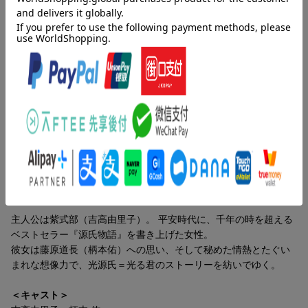
凰稀かなめ（赤染衛門 役）
田添菜穂子（MC）
★「光る君へ」全48回を全5回に再編集してお送りする総集編。
横山 奏（指揮）
東京フィルハーモニー交響楽団（管弦楽）
★NHK大河ドラマの第63作。脚本は、連続テレビ小説「ふたりっ
塩谷 哲（ピアノ）
子」「オードリー」、大河ドラマ「功名が辻」、「セカンドバー
五十嵐薫子（ピアノ）
ジン」などを手掛け、
山宮るり子（Harp）
女性の人生と恋愛を描く脚本で、トップを走り続ける大石静。
宮田まゆみ（笙） ほか
千年の時を超えて読み継がれてきた『源氏物語』を生み出した、
紫式部の人生を描く。
★特典DISCには、『大河ドラマ「光る君へ」コンサート〜沼ル音
楽会〜』（2024年12月8日放送番組）を、未放送を含むコンプリ
ート版として収録予定。
ストーリー
＜収録内容＞
主人公は紫式部（吉高由里子）。 平安時代に、千年の時を超える
DISC1：一の巻[43分] 二の巻[43分] 三の巻[43分]
ベストセラー『源氏物語』を書き上げた女性。
DISC2：四の巻[43分] 終の巻[43分] ＋特典映像（予定）
彼女は藤原道長（柄本佑）への思い、そして秘めた情熱とたぐい
特典DISC：大河ドラマ『光る君へ』コンサート〜沼ル音楽会〜 コ
まれな想像力で、光源氏＝光る君のストーリーを紡いでゆく。
ンプリート版（予定）
＜キャスト＞