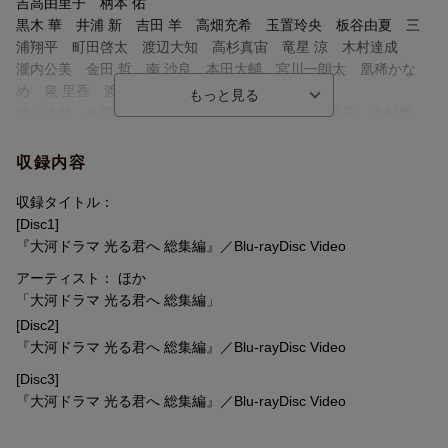
※収録内容は変更となる場合がございます。
吉高由里子 柄本 佑
黒木 華 井浦 新 吉田 羊 高畑充希 玉置玲央 板谷由夏 三
浦翔平 町田啓太 渡辺大知 高杉真宙 竜星 涼 木村達成
瀧内公美 金田 哲 南 沙良 本田大輔 宮川一朗太 凰稀かな
め 泉 里香 渡邊圭祐
信川清順 矢部太郎 本多 力 野村麻純 落井実結子 木村皐
誠 倉沢杏菜 三石琴乃 伊藤健太郎
国仲涼子 本郷奏多 石野真子 板東巳之助 毎熊克哉 橋爪
収録内容
淳 益岡 徹 財前直見
上地雄輔 塩野瑛久 見上 愛 ファーストサマーウイカ 秋山竜
収録タイトル：
次 ユースケ・サンタマリア
[Disc1]
佐々木蔵之介 岸谷五朗 段田安則 ほか
『大河ドラマ 光る君へ 総集編』／Blu-rayDisc Video
アーティスト： ほか
＜スタッフ＞
「大河ドラマ 光る君へ 総集編」
【作】 大石 静
[Disc2]
【音楽】 冬野ユミ
『大河ドラマ 光る君へ 総集編』／Blu-rayDisc Video
【語り】 吉高由里子
【制作統括】 内田ゆき 松園武大
[Disc3]
【演出】 中島由貴 佐々木善春 中泉 慧 黛りんたろう 原 英
『大河ドラマ 光る君へ 総集編』／Blu-rayDisc Video
輔 佐原裕貴 田中陽児 松本仁志 渡邉昭寛