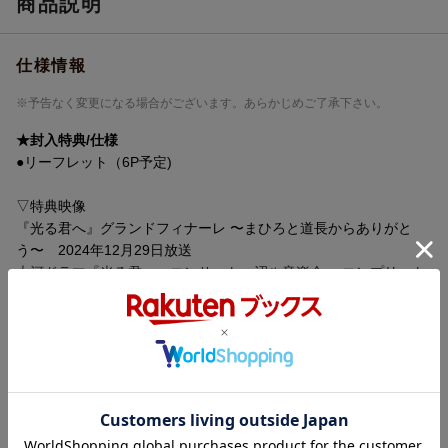
商品説明
色彩
カラー
仕様情報
言語
日本語(オリジナル言語)
音声方式
リニアPCMステレオ(オリジナル音声方式)
※予告なく変更になる場合がございます。あらかじめご了承下さい。
字幕言語
バリアフリー日本語字幕
★封入特典/仕様
●リーフレット（6P予定)
制作国
日本
▽特典映像
制作年
2024年
『光る君へ』グランドフィナーレ 〜まひろと道長からありがと
洋題
TAIGA DRAMA HIKARU KIMI HE SOUSHU
う〜 2024年12月29日放送
UHEN
大河ドラマ『光る君へ』コンサート〜沼ル音楽会〜 コンプリート
版
＊2024年12月8日に放送した番組を未放送を含むコンプリート版
として再編集
【大河ドラマ『光る君へ』コンサート〜沼ル音楽会〜出演者】
内容紹介
冬野ユミ（音楽監督）
吉高由里子（まひろ／籐式部 役）
変わりゆく世を、変わらぬ愛を胸に懸命に生きた女性の物語