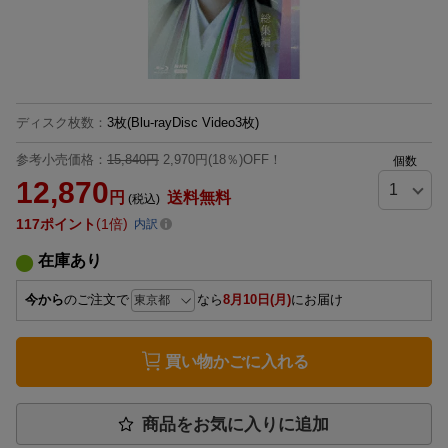
ディスク枚数
：
3枚(Blu-rayDisc Video3枚)
参考小売価格：
15,840円
2,970円(18％)OFF！
個数
12,870
円
送料無料
(税込)
117
ポイント
1倍
内訳
在庫あり
今から
のご注文で
なら
8月10日(月)
にお届け
買い物かごに入れる
商品をお気に入りに追加