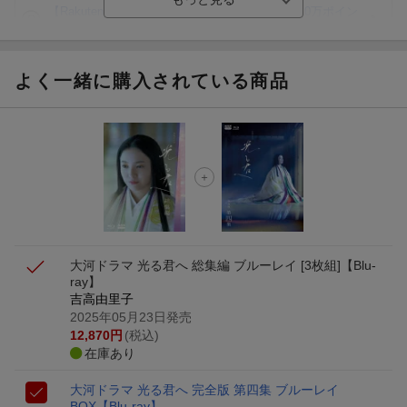
【Rakuten Fashion×楽天ブックス】条件達成で10万ポイン
ト山分け
【スタンプカード】楽天ポイントもらえる＆抽選で豪華景品
が当たる！
よく一緒に購入されている商品
Blu-ray・DVDセール・お買い得情報
エントリー＆3,000円以上購入で無料データSIM（3GB/月プ
ラン）が当たる！
楽天モバイル紹介キャンペーンの拡散で300円OFFクーポン
進呈
大河ドラマ 光る君へ 総集編 ブルーレイ [3枚組]【Blu-
ray】
吉高由里子
2025年05月23日発売
12,870
円
(税込)
在庫あり
大河ドラマ 光る君へ 完全版 第四集 ブルーレイ
BOX【Blu-ray】