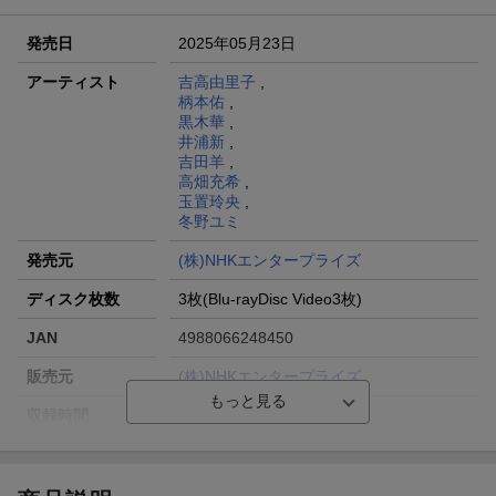
発売日
2025年05月23日
アーティスト
吉高由里子
,
柄本佑
,
黒木華
,
井浦新
,
吉田羊
,
高畑充希
,
玉置玲央
,
冬野ユミ
発売元
(株)NHKエンタープライズ
ディスク枚数
3枚(Blu-rayDisc Video3枚)
JAN
4988066248450
販売元
(株)NHKエンタープライズ
収録時間
ー／ー／ー
品番
NSBX-54467
画面サイズ
16:9