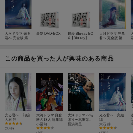
大河ドラマ 光る
最愛 DVD-BOX
最愛 Blu-ray BO
大河ドラマ 光る
君へ 完全版 第四
X【Blu-ray】
君へ 完全版 第参
集 ブルーレイ B
集 ブルーレイ B
集
OX【Blu-ray】
OX【Blu-ray】
この商品を買った人が興味のある商品
光る君へ 前編
大河ドラマ 鎌倉
大河ドラマ べら
光る君へ 完結
大石 静
殿の13人 総集編
ぼう〜蔦重栄華
編
小栗旬
乃夢噺〜 総集編
横浜流星
大石 静
【Blu-ray】
1
(38件)
(4件)
(13件)