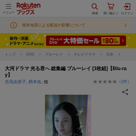
メニュー
熊本地震による配送の影響について
トップ
DVD
ブルーレイ
テレビドラマ
日本
大河ドラマ 光る君へ 総集編 ブルーレイ [3枚組]【Blu-ra
y】
吉高由里子
,
柄本佑
, 他
（
1
件）