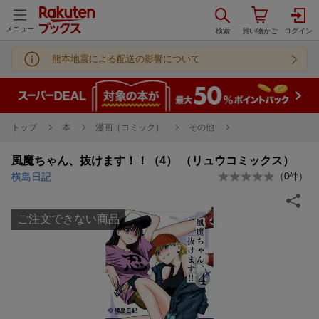
メニュー
熊本地震による配送の影響について
トップ
本
漫画（コミック）
その他
風魔ちゃん、抜けます！！（4） （リュウコミックス）
横島日記
（
0
件）
ご注文できない商品