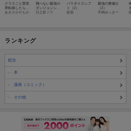
クラスごと異世
飛べない最強の
パラダイスシフ
最強の整備士
界転移したら、
ダンジョンシー
ト（2）
（2）
僕だけ夜の経験
あきさかやもか
カー（2） 天
日之影ソラ
藍敦
手嶋ゆっきー
値でレベルアッ
空ダンジョン攻
プする件（2）
略記
ランキング
総合
本
漫画（コミック）
その他