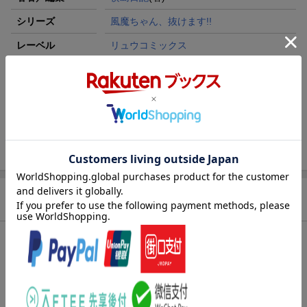
シリーズ
風魔ちゃん、抜けます!!
レーベル
リュウコミックス
出版社
徳間書店
発行形態
コミック
ページ数
148p
ISBN
9784199509056
商品説明
内容紹介（JPROより）
久能の策略に乗り事務所に乗り込んだ美鈴。
そこには伊賀の忍たちが待ち構えていた。
それでも敵を圧倒する美鈴だったが、