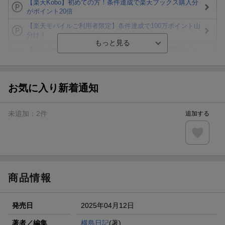
【楽天Kobo】初めての方！条件達成で楽天ブックス購入分
がポイント20倍
【楽天モバイルご利用者限定】条件達成で100万ポイント山
分け！
【Rakuten Fashion×楽天ブックス】条件達成で10万ポイン
ト山分け
【スタンプカード】楽天ポイントもらえる＆抽選で豪華景品
が当たる！
お気に入り新着通知
エントリー＆3,000円以上購入で無料データSIM（3GB/月プ
ラン）が当たる！
未追加：
2
件
追加する
楽天モバイル紹介キャンペーンの拡散で300円OFFクーポン
進呈
条件達成で楽天限定・宝塚歌劇 宙組貸切公演ペアチケット
が当たる
商品情報
発売日
2025年04月12日
著者／編集
横島日記
(著)