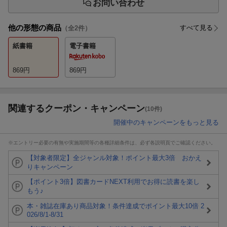
お問い合わせ
他の形態の商品
すべて見る
（全
2
件）
紙書籍
電子書籍
869
円
869
円
関連するクーポン・キャンペーン
(10件)
開催中のキャンペーンをもっと見る
※エントリー必要の有無や実施期間等の各種詳細条件は、必ず各説明頁でご確認ください。
【対象者限定】全ジャンル対象！ポイント最大3倍 おかえ
りキャンペーン
【ポイント3倍】図書カードNEXT利用でお得に読書を楽し
もう♪
本・雑誌在庫あり商品対象！条件達成でポイント最大10倍 2
026/8/1-8/31