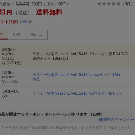
（
0
件）
売価格：
5,313円
532円（10％）OFF！
81
送料無料
円
（税込）
イント
1倍
内訳
て
DVD
Blu-ray
2枚(Blu-
rayDisc
ララミー牧場 Season1 Vol.15&16 HDマスター版 BD&DVD
Video1
BOXセット【Blu-ray】
枚,DVD1枚)
1枚(Blu-
ララミー牧場 Season1 Vol.15&16 blu-rayセット【Blu-
rayDisc
ray】
Video1枚)
1枚(DVD1
ララミー牧場 Season1 Vol.15&16 HDマスター版セット
枚)
商品が関連するクーポン・キャンペーンがあります
（10件）
開催中のキャンペー
トリー必要の有無や実施期間等の各種詳細条件は、必ず各説明頁でご確認ください