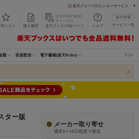
楽天グループのエンタメサービス
本/ゲーム/CD/DVD
注文内容の確認・
楽天市場
キャンセル
楽天ブックス
サービス一覧
お気に入り
購入履歴
楽天ブックスMyページ
ヘルプ
電子書籍
楽天Kobo
雑誌読み放題
楽天マガジン
放題
音楽配信
電子書籍(楽天Kobo)
R18+
音楽配信
楽天ミュージック
動画配信
楽天TV
動画配信ガイド
Rakuten PLAY
無料テレビ
Rチャンネル
Dマスター版
チケット
メーカー取り寄せ
楽天チケット
通常6〜16日程度で発送
エンタメニュース