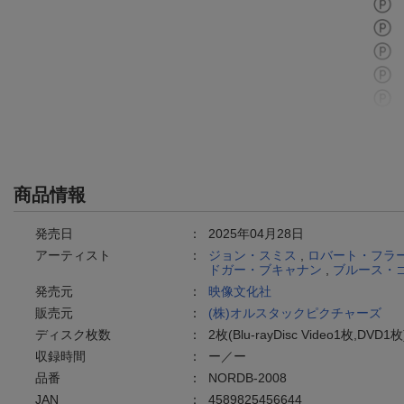
商品情報
発売日
：
2025年04月28日
アーティスト
：
ジョン・スミス
,
ロバート・フラ
ドガー・ブキャナン
,
ブルース・
発売元
：
映像文化社
販売元
：
(株)オルスタックピクチャーズ
ディスク枚数
：
2枚(Blu-rayDisc Video1枚,DVD1枚
収録時間
：
ー／ー
品番
：
NORDB-2008
JAN
：
4589825456644