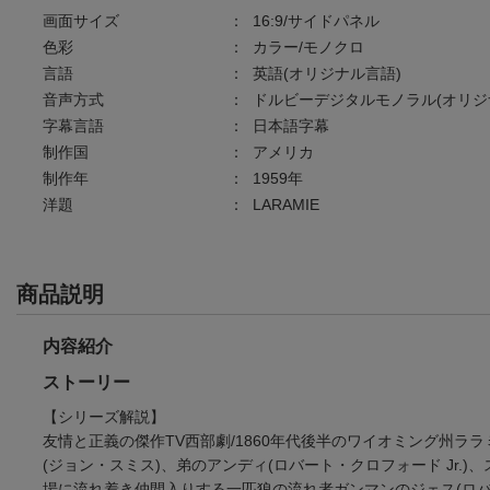
画面サイズ
：
16:9/サイドパネル
色彩
：
カラー/モノクロ
言語
：
英語(オリジナル言語)
音声方式
：
ドルビーデジタルモノラル(オリジ
字幕言語
：
日本語字幕
制作国
：
アメリカ
制作年
：
1959年
洋題
：
LARAMIE
商品説明
内容紹介
ストーリー
【シリーズ解説】
友情と正義の傑作TV西部劇/1860年代後半のワイオミング州
(ジョン・スミス)、弟のアンディ(ロバート・クロフォード Jr.
場に流れ着き仲間入りする一匹狼の流れ者ガンマンのジェス(ロバ