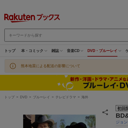
トップ
本・コミック
雑誌
音楽CD
DVD・ブルーレイ
熊本地震による配送の影響について
現
トップ
>
DVD
>
ブルーレイ
>
テレビドラマ
>
海外
在
地
初回
BD
ジョン