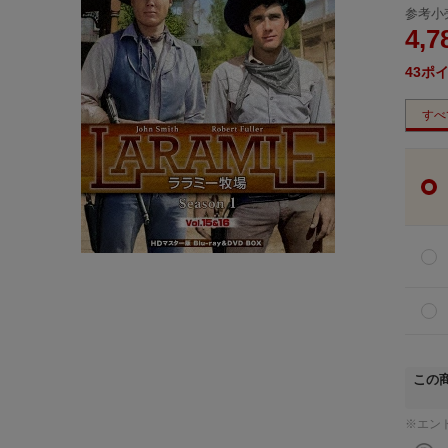
参考小
4,7
43
ポ
すべ
この
※エン