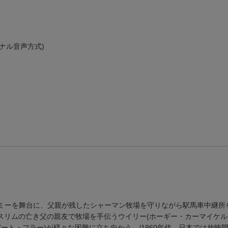
ナル音声方式)
ララミーを舞台に、父親が残したシャーマン牧場を守りながら駅馬車中継所
)、スリムの亡き父の親友で牧場を手伝うウイリー(ホーギー・カーマイケル
ート・フラー)が様々な困難に立ち向かう。/1960年代、日本では放映