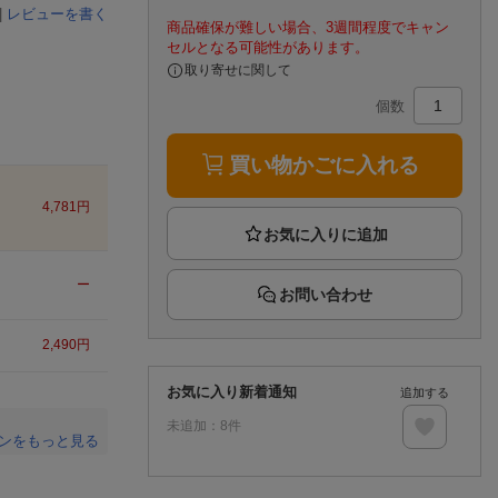
推し楽
|
レビューを書く
商品確保が難しい場合、3週間程度でキャン
セルとなる可能性があります。
取り寄せに関して
個数
買い物かごに入れる
4,781
円
ー
お問い合わせ
2,490
円
お気に入り新着通知
追加する
未追加：
8
件
ンをもっと見る
。