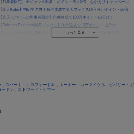
【対象者限定】全ジャンル対象！ポイント最大3倍 おかえりキャンペーン
【楽天Kobo】初めての方！条件達成で楽天ブックス購入分がポイント20倍
【楽天モバイルご利用者限定】条件達成で100万ポイント山分け！
【Rakuten Fashion×楽天ブックス】条件達成で10万ポイント山分け
【スタンプカード】楽天ポイントもらえる＆抽選で豪華景品が当たる！
Blu-ray・DVDセール・お買い得情報
エントリー＆3,000円以上購入で無料データSIM（3GB/月プラン）が当たる！
楽天モバイル紹介キャンペーンの拡散で300円OFFクーポン進呈
条件達成で楽天限定・宝塚歌劇 宙組貸切公演ペアチケットが当たる
エントリー＆条件達成で『鬼滅の刃』オリジナルきんちゃく袋が当たる！
ー
,
ロバート・クロフォードJr.
,
ホーギー・カーマイケル
,
ビバリー・ガ
ゴードン
,
エドワード・ケマー
)