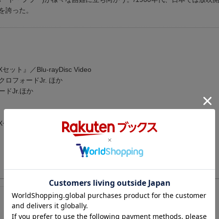
を誇った。
ット』／Blu-rayDisc Video
フォードJr. ほか
ドJr.ほか
BOXセット』／DVD