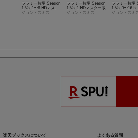
Season
ララミー牧場 Season
ララミー牧場 Season
ララミー牧場 S
-ray】
1 Vol.1〜8 HDマスタ
1 Vol.1 HDマスター版
1 Vol.9〜16 bl
ミス
ー版BOX
ジョン・スミス
ジョン・スミス
OX【Blu-ray】
ジョン・スミ
楽天ブックスについて
よくある質問