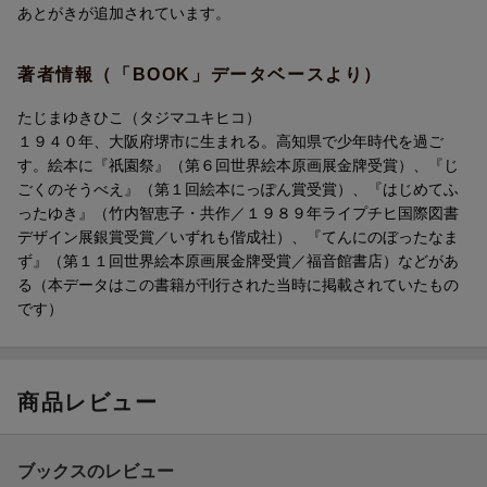
あとがきが追加されています。
著者情報（「BOOK」データベースより）
たじまゆきひこ（タジマユキヒコ）
１９４０年、大阪府堺市に生まれる。高知県で少年時代を過ご
カンボジアの村に、チュローチュといういたずらうさぎが住んで
す。絵本に『祇園祭』（第６回世界絵本原画展金牌受賞）、『じ
いた。
ごくのそうべえ』（第１回絵本にっぽん賞受賞）、『はじめてふ
畑のバナナを食いあらしてつかまったチュローチュは、うまく逃
ったゆき』（竹内智恵子・共作／１９８９年ライプチヒ国際図書
げ出すことができたが、その時、足にキズをおってしまった。
デザイン展銀賞受賞／いずれも偕成社）、『てんにのぼったなま
痛む足をひきずって川のほとりまでやってきたチュローチに、大
ず』（第１１回世界絵本原画展金牌受賞／福音館書店）などがあ
きなワニが、向こう岸まで渡してやろうと声をかけた。
る（本データはこの書籍が刊行された当時に掲載されていたもの
ワニは、川のまん中でチュローチュを食べてやろうとしたが、チ
です）
ュローチュは、知恵をはたらかして、ワニをだまそうとする。
1999年初版『いたずらうさぎチュローチュ』の改訂新版。あとが
商品レビュー
きが追加されています。
更新日：2025年03月07日
ブックスのレビュー