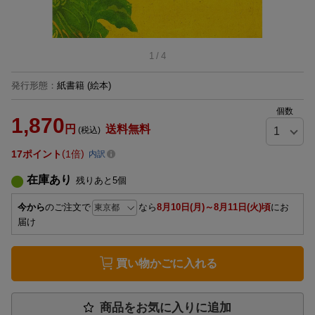
1
/
4
発行形態
：
紙書籍
(絵本)
個数
1,870
円
送料無料
(税込)
17
ポイント
1倍
内訳
在庫あり
残りあと
5
個
今から
のご注文で
なら
8月10日(月)～8月11日(火)頃
にお
届け
買い物かごに入れる
商品をお気に入りに追加