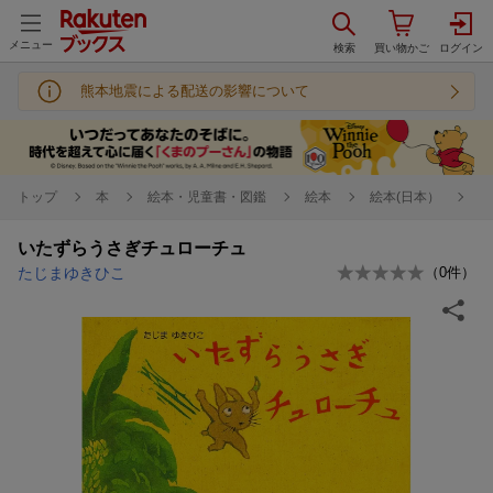
メニュー
熊本地震による配送の影響について
トップ
本
絵本・児童書・図鑑
絵本
絵本(日本）
いたずらうさぎチュローチュ
たじまゆきひこ
（
0
件）