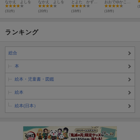
なかえ よしを
キ
なかえ よしを
とよた かずひこ
おおでゆかこ／作
(
(31件)
(20件)
(18件)
(18件)
ランキング
総合
本
絵本・児童書・図鑑
絵本
絵本(日本）