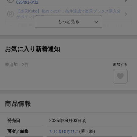
026/8/1-8/31
【楽天Kobo】初めての方！条件達成で楽天ブックス購入分
がポイント20倍
【楽天モバイルご利用者限定】条件達成で100万ポイント山
分け！
【Rakuten Fashion×楽天ブックス】条件達成で10万ポイン
ト山分け
お気に入り新着通知
【スタンプカード】楽天ポイントもらえる＆抽選で豪華景品
が当たる！
未追加：
2
件
追加する
エントリー＆3,000円以上購入で無料データSIM（3GB/月プ
ラン）が当たる！
楽天モバイル紹介キャンペーンの拡散で300円OFFクーポン
進呈
商品情報
発売日
2025年04月03日頃
著者／編集
たじまゆきひこ
(著・絵)