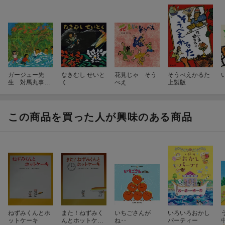
ガージュー先
なきむし せいと
花見じゃ そう
そうべえかるた
生 対馬丸事件
く
べえ
上製版
を生きぬいた少
女の物語
この商品を買った人が興味のある商品
ねずみくんとホ
また！ねずみく
いちごさんが
いろいろおかし
ットケーキ
んとホットケー
ね‥
パーティー