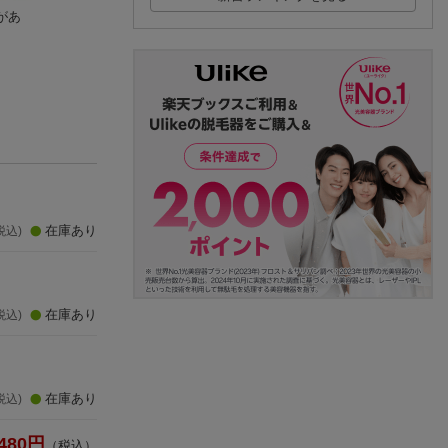
があ
ラーゲリより愛を込
半分論
【初回仕様】TAN
めて 豪華版【Blu-ra
村上 信五
タング ブルーレイ
y】
二宮和也
レミアム・エディ
二宮和也
(34件)
ョン（2枚組）【Blu
(5件)
(3件)
ay】
在庫あり
税込)
在庫あり
税込)
在庫あり
税込)
480
円
（税込）