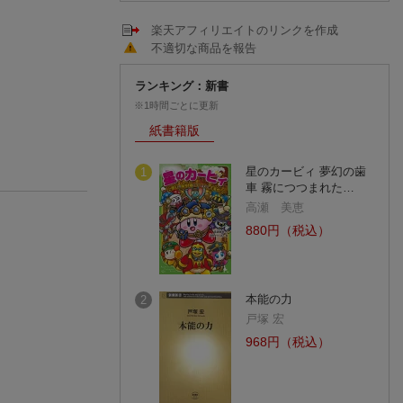
楽天アフィリエイトのリンクを作成
不適切な商品を報告
ランキング：新書
※1時間ごとに更新
紙書籍版
星のカービィ 夢幻の歯
1
車 霧につつまれた…
高瀬 美恵
880円（税込）
本能の力
2
戸塚 宏
968円（税込）