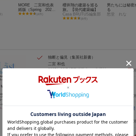
MORE 二宮和也表
櫻井翔の建築を巡る
男たちには秘密
紙版（Spring 202
旅。【現代建築編】
る
5）
Casa BRUTUS編集部
愁堂 れな
件)
(4件)
(8件)
独断と偏見
（集英社新書）
二宮 和也
2025年06月17日頃発売
／ 集英社
1,100
円
(
二宮和也のIt ［一途］
二宮 和也
2024年11月15日発売
／ 集英社
4,400
円
(
ラストインタビュー
藤島ジュリー景子との47時間
早見 和真
2025年07月18日発売
／ 新潮社
1,980
円
(
7,
合計