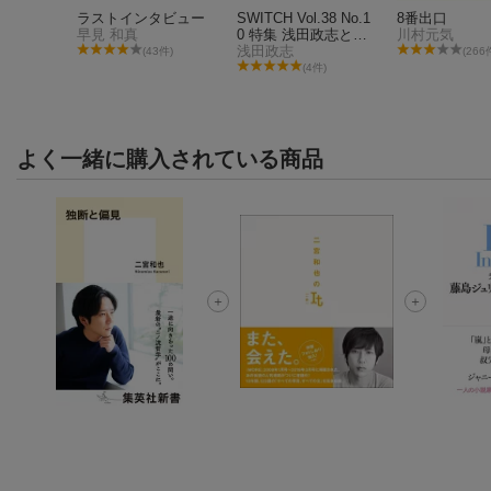
青春篇
ラストインタビュー
SWITCH Vol.38 No.1
8番出口
早見 和真
0 特集 浅田政志と家
川村元気
族写真（表紙：二宮
浅田政志
11件)
(43件)
(266
和也）
(4件)
よく一緒に購入されている商品