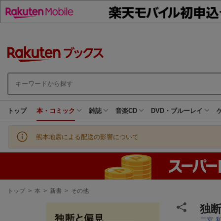
トップ
本・コミック
雑誌
音楽CD
DVD・ブルーレイ
熊本地震による配送の影響について
現
トップ
>
本
>
新書
>
その他
在
地
独
二宮 