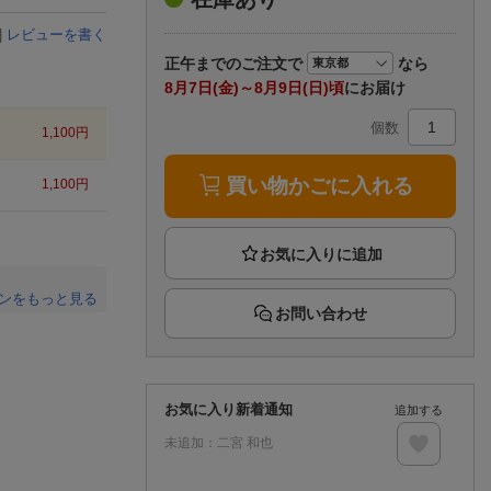
楽天チケット
エンタメニュース
|
レビューを書く
推し楽
正午まで
のご注文で
なら
8月7日(金)～8月9日(日)頃
にお届け
個数
1,100
円
買い物かごに入れる
1,100
円
ンをもっと見る
お問い合わせ
。
お気に入り新着通知
追加する
未追加：
二宮 和也