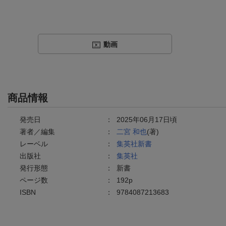
動画
商品情報
発売日
：
2025年06月17日頃
著者／編集
：
二宮 和也
(著)
レーベル
：
集英社新書
出版社
：
集英社
発行形態
：
新書
ページ数
：
192p
ISBN
：
9784087213683