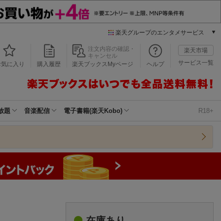
楽天グループのエンタメサービス
本/ゲーム/CD/DVD
注文内容の確認・
楽天市場
キャンセル
楽天ブックス
サービス一覧
お気に入り
購入履歴
楽天ブックスMyページ
ヘルプ
電子書籍
楽天Kobo
雑誌読み放題
楽天マガジン
放題
音楽配信
電子書籍(楽天Kobo)
R18+
音楽配信
楽天ミュージック
動画配信
楽天TV
動画配信ガイド
Rakuten PLAY
無料テレビ
Rチャンネル
チケット
在庫あり