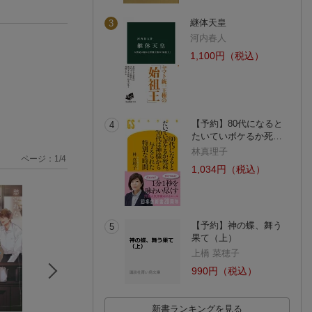
継体天皇
3
河内春人
1,100円（税込）
【予約】80代になると
4
たいていボケるか死…
林真理子
ページ：
1
/
4
1,034円（税込）
【予約】神の蝶、舞う
5
果て（上）
上橋 菜穂子
990円（税込）
新書ランキングを見る