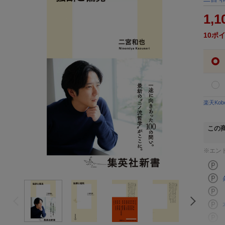
1,1
10
ポ
楽天Ko
この
※エン