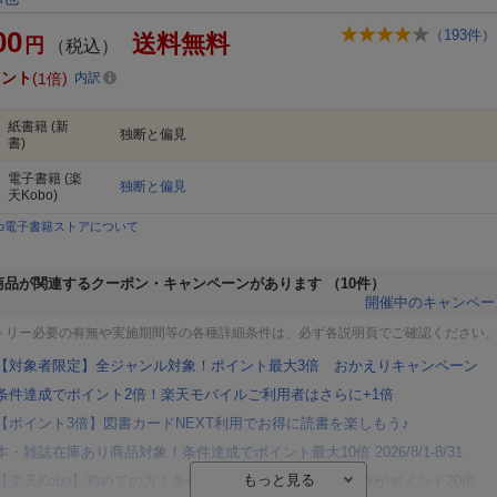
00
（
193
件）
送料無料
円
（税込）
イント
1倍
内訳
紙書籍
(新
独断と偏見
書)
電子書籍
(楽
独断と偏見
天Kobo)
bo電子書籍ストアについて
商品が関連するクーポン・キャンペーンがあります
（10件）
開催中のキャンペー
トリー必要の有無や実施期間等の各種詳細条件は、必ず各説明頁でご確認ください
【対象者限定】全ジャンル対象！ポイント最大3倍 おかえりキャンペーン
条件達成でポイント2倍！楽天モバイルご利用者はさらに+1倍
【ポイント3倍】図書カードNEXT利用でお得に読書を楽しもう♪
本・雑誌在庫あり商品対象！条件達成でポイント最大10倍 2026/8/1-8/31
【楽天Kobo】初めての方！条件達成で楽天ブックス購入分がポイント20倍