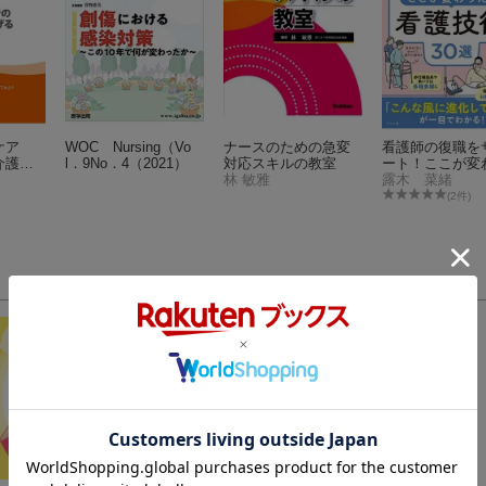
ケア
WOC Nursing（Vo
ナースのための急変
看護師の復職を
介護・
l．9No．4（2021）
対応スキルの教室
ート！ここが変
アに携
林 敏雅
た！看護技術30
露木 菜緒
5年6月
(2件)