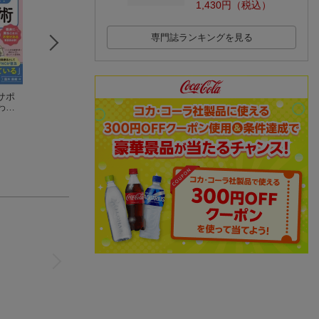
1,430円（税込）
専門誌ランキングを見る
サポ
観察とケアがつなが
YORi-SOU がんナー
ハートナーシング2
わっ
る 画像
シング2024年6号
4年9月号
選
有嶋拓郎