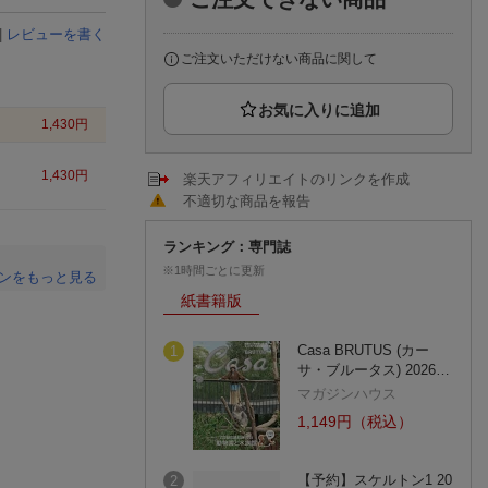
楽天チケット
エンタメニュース
|
レビューを書く
推し楽
ご注文いただけない商品に関して
1,430
円
1,430
円
楽天アフィリエイトのリンクを作成
不適切な商品を報告
ランキング：専門誌
※1時間ごとに更新
ンをもっと見る
紙書籍版
。
Casa BRUTUS (カー
1
サ・ブルータス) 2026…
マガジンハウス
1,149円（税込）
【予約】スケルトン1 20
2