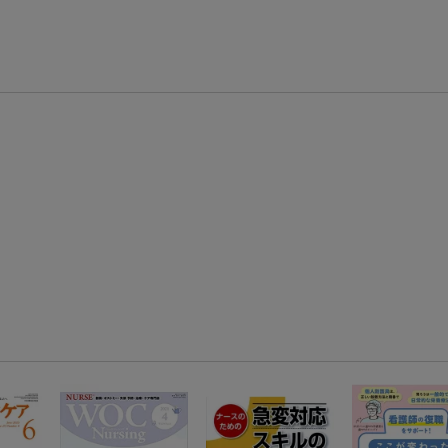
【スタンプカード】楽天ポイントもらえる＆抽選で豪華景品が当たる！
エントリー＆3,000円以上購入で無料データSIM（3GB/月プラン）が当たる！
楽天モバイル紹介キャンペーンの拡散で300円OFFクーポン進呈
条件達成で楽天限定・宝塚歌劇 宙組貸切公演ペアチケットが当たる