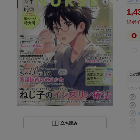
1,4
13
ポ
この
※エン
立ち読み