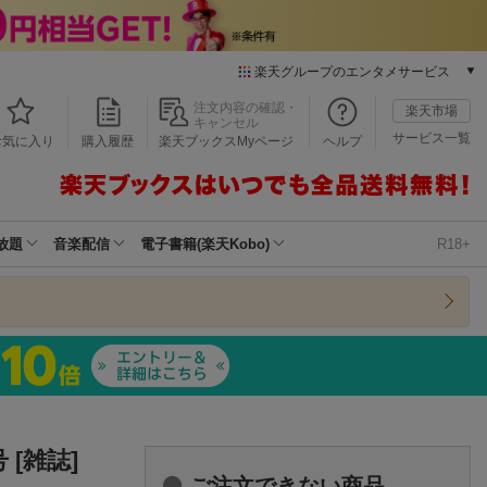
楽天グループのエンタメサービス
本/ゲーム/CD/DVD
注文内容の確認・
楽天市場
キャンセル
楽天ブックス
サービス一覧
お気に入り
購入履歴
楽天ブックスMyページ
ヘルプ
電子書籍
楽天Kobo
雑誌読み放題
楽天マガジン
放題
音楽配信
電子書籍(楽天Kobo)
R18+
音楽配信
楽天ミュージック
動画配信
楽天TV
動画配信ガイド
Rakuten PLAY
無料テレビ
Rチャンネル
 [雑誌]
チケット
ご注文できない商品