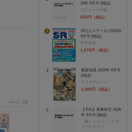
26年 9月号 [雑誌]
コスミック出版
650円（税込）
SR (エスアール) 2026年
3
9月号 [雑誌]
日本法令
1,870円（税込）
建築知識 2026年 8月号
4
[雑誌]
エクスナレッジ
1,980円（税込）
ページ：
1
/
2
【予約】軍事研究 2026
5
年 9月号 [雑誌]
（株）ジャパンミリタ
リーレビュー