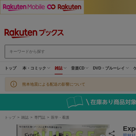
トップ
本・コミック
雑誌
音楽CD
DVD・ブルーレイ
熊本地震による配送の影響について
現
トップ
>
雑誌
>
専門誌
>
医学・看護
在
地
Ex
照林社