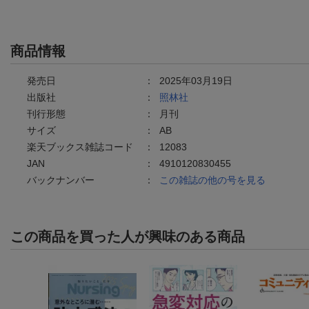
商品情報
発売日
：
2025年03月19日
出版社
：
照林社
刊行形態
：
月刊
サイズ
：
AB
楽天ブックス雑誌コード
：
12083
JAN
：
4910120830455
バックナンバー
：
この雑誌の他の号を見る
この商品を買った人が興味のある商品