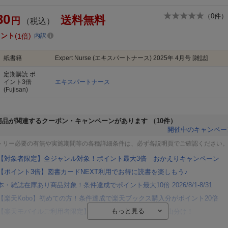
30
（
0
件）
送料無料
円
（税込）
イント
1倍
内訳
紙書籍
Expert Nurse (エキスパートナース) 2025年 4月号 [雑誌]
定期購読
ポ
イント3倍
エキスパートナース
(Fujisan)
商品が関連するクーポン・キャンペーンがあります
（10件）
開催中のキャンペー
トリー必要の有無や実施期間等の各種詳細条件は、必ず各説明頁でご確認ください
【対象者限定】全ジャンル対象！ポイント最大3倍 おかえりキャンペーン
【ポイント3倍】図書カードNEXT利用でお得に読書を楽しもう♪
本・雑誌在庫あり商品対象！条件達成でポイント最大10倍 2026/8/1-8/31
【楽天Kobo】初めての方！条件達成で楽天ブックス購入分がポイント20倍
【楽天モバイルご利用者限定】条件達成で100万ポイント山分け！
【Rakuten Fashion×楽天ブックス】条件達成で10万ポイント山分け