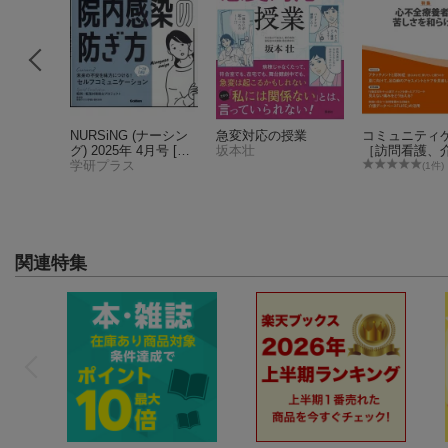
025年3
NURSiNG (ナーシン
急変対応の授業
コミュニティ
グ) 2025年 4月号 [雑
坂本壮
［訪問看護、
誌]
学研プラス
福祉施設のケ
(1件)
わる人へ］202
号
関連特集