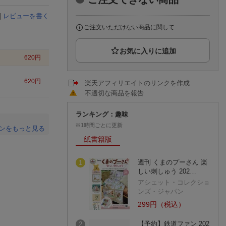
楽天チケット
エンタメニュース
|
レビューを書く
推し楽
ご注文いただけない商品に関して
620
円
620
円
楽天アフィリエイトのリンクを作成
不適切な商品を報告
ランキング：趣味
※1時間ごとに更新
ンをもっと見る
紙書籍版
。
週刊 くまのプーさん 楽
1
しい刺しゅう 202…
アシェット・コレクショ
ンズ・ジャパン
299円（税込）
【予約】鉄道ファン 202
2