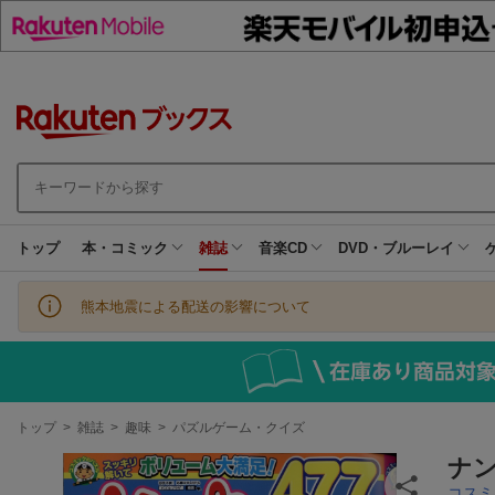
トップ
本・コミック
雑誌
音楽CD
DVD・ブルーレイ
熊本地震による配送の影響について
現
トップ
>
雑誌
>
趣味
>
パズルゲーム・クイズ
在
地
ナン
コスミ