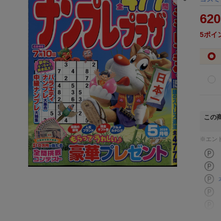
620
5
ポイ
この
※エン