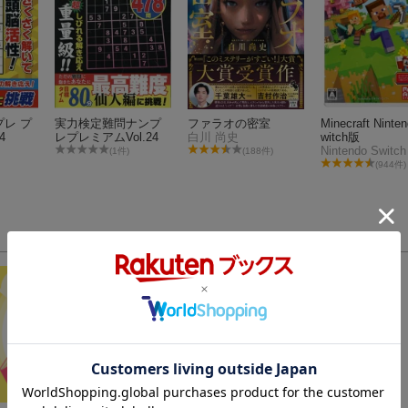
レ プ
実力検定難問ナンプ
ファラオの密室
Minecraft Ninte
4
レプレミアムVol.24
白川 尚史
witch版
Nintendo Switch
(1件)
(188件)
(944件)