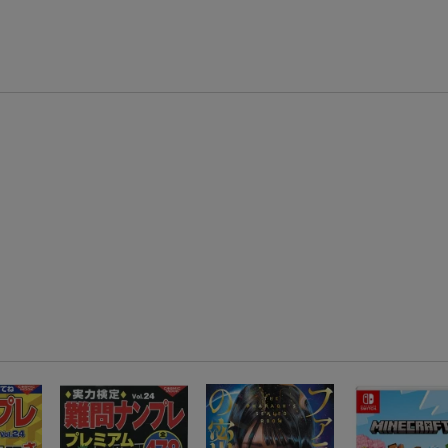
【スタンプカード】楽天ポイントもらえる＆抽選で豪華景品が当たる！
楽天モバイル紹介キャンペーンの拡散で300円OFFクーポン進呈
条件達成で楽天限定・宝塚歌劇 宙組貸切公演ペアチケットが当たる
エントリー＆条件達成で『鬼滅の刃』オリジナルきんちゃく袋が当たる！