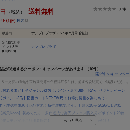
（
0
件）
送料無料
円
（税込）
ント
1倍
内訳
紙書籍
ナンプレプラザ 2025年 5月号 [雑誌]
定期購読
ポ
イント3倍
ナンプレプラザ
(Fujisan)
商品が関連するクーポン・キャンペーンがあります
（10件）
開催中のキャンペー
トリー必要の有無や実施期間等の各種詳細条件は、必ず各説明頁でご確認ください
【対象者限定】全ジャンル対象！ポイント最大3倍 おかえりキャンペーン
【ポイント3倍】図書カードNEXT利用でお得に読書を楽しもう♪
本・雑誌在庫あり商品対象！条件達成でポイント最大10倍 2026/8/1-8/31
【楽天Kobo】初めての方！条件達成で楽天ブックス購入分がポイント20倍
【楽天モバイルご利用者限定】条件達成で100万ポイント山分け！
【Rakuten Fashion×楽天ブックス】条件達成で10万ポイント山分け