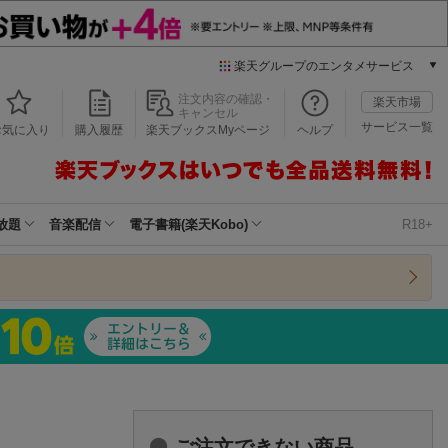
楽天グループのエンタメサービス
本/ゲーム/CD/DVD
注文内容の確認・
楽天市場
キャンセル
楽天ブックス
サービス一覧
お気に入り
購入履歴
楽天ブックスMyページ
ヘルプ
電子書籍
楽天Kobo
雑誌読み放題
楽天マガジン
放題
音楽配信
電子書籍(楽天Kobo)
R18+
音楽配信
楽天ミュージック
動画配信
楽天TV
動画配信ガイド
Rakuten PLAY
無料テレビ
Rチャンネル
チケット
ご注文できない商品