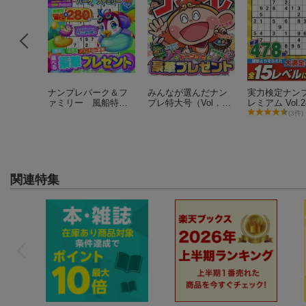
tch Joy-
ナンプレパーク＆フ
みんなが選んだナン
実力検定ナンプ
オンブルー/
ァミリー 風船特別
プレ特大号（Vol．2
レミアム Vol.2
レッド
tch
号
8）
(3件)
11件)
関連特集