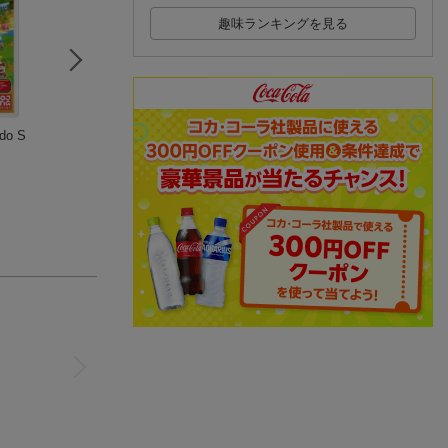
趣味ランキングを見る
ndo S
Nintendo Switch Joy-
ナンプレパーク＆フ
みんなが選んだナ
Con(L) ネオンブルー/
ァミリー 風船特別
プレ特大号（Vol．
(R) ネオンレッド
Nintendo Switch
号
8）
(411件)