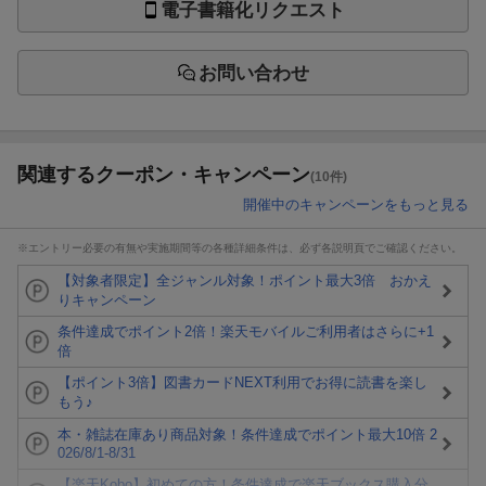
電子書籍化リクエスト
お問い合わせ
関連するクーポン・キャンペーン
(10件)
開催中のキャンペーンをもっと見る
※エントリー必要の有無や実施期間等の各種詳細条件は、必ず各説明頁でご確認ください。
【対象者限定】全ジャンル対象！ポイント最大3倍 おかえ
りキャンペーン
条件達成でポイント2倍！楽天モバイルご利用者はさらに+1
倍
【ポイント3倍】図書カードNEXT利用でお得に読書を楽し
もう♪
本・雑誌在庫あり商品対象！条件達成でポイント最大10倍 2
026/8/1-8/31
【楽天Kobo】初めての方！条件達成で楽天ブックス購入分