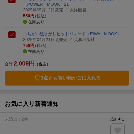
（POWER MOOK 21）
2025年05月12日発売
／ 大洋図書
550
円
(税込)
在庫あり
まちがい絵さがしヒットパレード
（EIWA MOOK）
2025年04月21日頃発売
／ 英和出版社
750
円
(税込)
在庫あり
2,009
円
合計
（税込）
3点とも買い物かごに入れる
お気に入り新着通知
未追加：
2
件
追加する