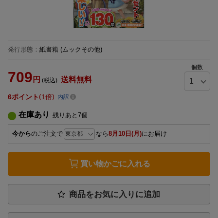
発行形態
：
紙書籍
(ムックその他)
個数
709
円
送料無料
(税込)
6
ポイント
1倍
内訳
在庫あり
残りあと
7
個
今から
のご注文で
なら
8月10日(月)
にお届け
買い物かごに入れる
商品をお気に入りに追加