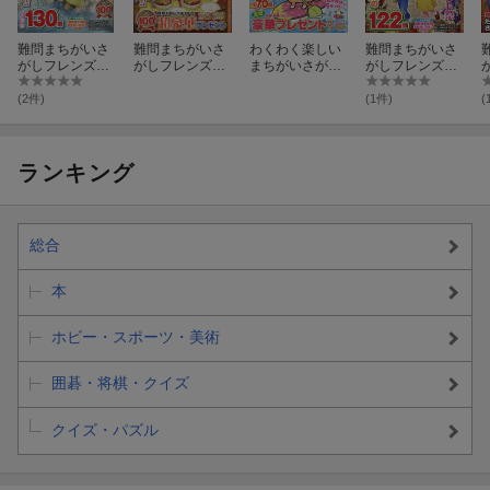
難問まちがいさ
難問まちがいさ
わくわく楽しい
難問まちがいさ
がしフレンズ
がしフレンズ
まちがいさがし
がしフレンズ
（Vol．13）
（Vol．14）
（Vol．40）
（Vol．11）
(2件)
(1件)
(
ランキング
総合
本
ホビー・スポーツ・美術
囲碁・将棋・クイズ
クイズ・パズル