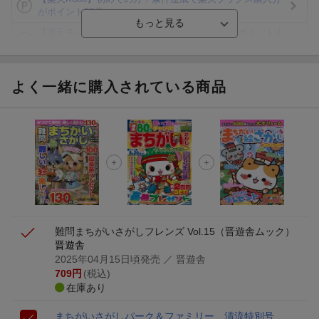
がポイント20倍
【楽天モバイルご利用者限定】条件達成で100万ポイント山
分け！
【Rakuten Fashion×楽天ブックス】条件達成で10万ポイン
ト山分け
よく一緒に購入されている商品
【スタンプカード】楽天ポイントもらえる＆抽選で豪華景品
が当たる！
エントリー＆3,000円以上購入で無料データSIM（3GB/月プ
ラン）が当たる！
楽天モバイル紹介キャンペーンの拡散で300円OFFクーポン
進呈
難問まちがいさがしフレンズ Vol.15
（晋遊舎ムック）
晋遊舎
2025年04月15日頃発売
／ 晋遊舎
709
円
(税込)
在庫あり
まちがいさがしパーク＆ファミリー 清流特別号