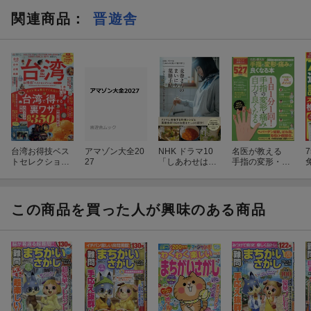
関連商品
：
晋遊舎
台湾お得技ベス
アマゾン大全20
NHK ドラマ10
名医が教える
トセレクション
27
「しあわせは食
手指の変形・痛
2026-27
べて寝て待て」
みが良くなる本
麦巻さんのまい
にち薬膳手帖〜
体と心をいたわ
この商品を買った人が興味のある商品
る旬の食材と養
生の知恵〜