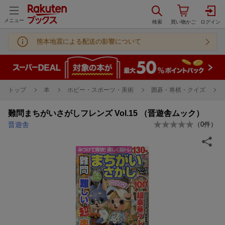
メニュー
熊本地震による配送の影響について
トップ
本
ホビー・スポーツ・美術
囲碁・将棋・クイズ
難問まちがいさがしフレンズ Vol.15 （晋遊舎ムック）
晋遊舎
（
0
件）