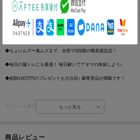
商品説明
内容紹介（JPROより）
◆ボリューム満点、手ごわい難問がたっぷり遊べる全130問！
◆ちょいムズ〜鬼ムズまで、全部で5段階の難易度設定！
◆毎日の脳トレにも最適！ 毎日解いてアタマの体操しよう♪
◆総額100万円のプレゼントも大注目♪ 豪華景品が満載です！
ボリューム満点！ 難問まちがいさがし専門誌
まちがいさがしは、2枚の絵（イラスト）から異なる箇所をみつけ
出していくパズルです。ルールはシンプルですが、本誌は難問を
集めた専門誌で、まちがい箇所をさがす出しのは簡単ではありま
せん。ほぼ同じにしか見えないイラストでも長さや傾きに「わず
商品レビュー