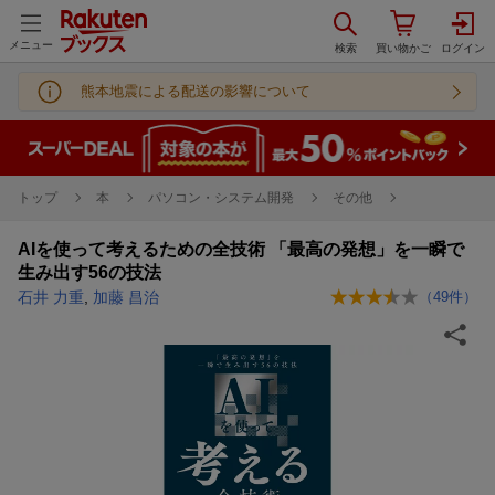
メニュー
熊本地震による配送の影響について
トップ
本
パソコン・システム開発
その他
AIを使って考えるための全技術 「最高の発想」を一瞬で
生み出す56の技法
石井 力重
,
加藤 昌治
（
49
件）