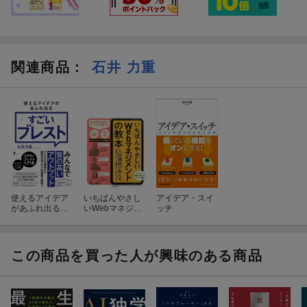
関連商品
：
石井 力重
使えるアイデア
いちばんやさし
アイデア・スイ
があふれ出るす
いWebマネジメ
ッチ
ごいブレスト
ントの教本
この商品を買った人が興味のある商品