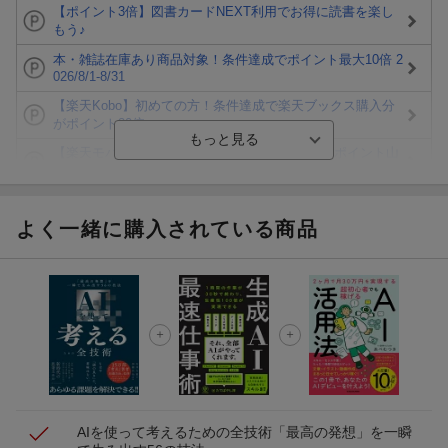
【ポイント3倍】図書カードNEXT利用でお得に読書を楽し
もう♪
本・雑誌在庫あり商品対象！条件達成でポイント最大10倍 2
026/8/1-8/31
【楽天Kobo】初めての方！条件達成で楽天ブックス購入分
がポイント20倍
【楽天モバイルご利用者限定】条件達成で100万ポイント山
分け！
【Rakuten Fashion×楽天ブックス】条件達成で10万ポイン
ト山分け
よく一緒に購入されている商品
【スタンプカード】楽天ポイントもらえる＆抽選で豪華景品
が当たる！
エントリー＆3,000円以上購入で無料データSIM（3GB/月プ
ラン）が当たる！
楽天モバイル紹介キャンペーンの拡散で300円OFFクーポン
進呈
AIを使って考えるための全技術
「最高の発想」を一瞬