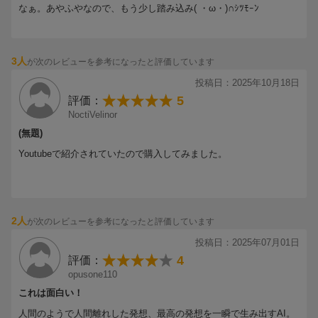
「難易度の高い悩みを解決したい」
なぁ。あやふやなので、もう少し踏み込み( ・ω・)∩ｼﾂﾓｰﾝ
→ 技法46 悩みの抽象化
「ユーザーの本当の悩みを知りたい」
→ 技法47 主な困りごと
3人
が次のレビューを参考になったと評価しています
投稿日：2025年10月18日
…などなど。本書ではAIを使って考えるための56の技法を紹介。
仕事も、日常も。
5
評価：
あらゆる課題を一瞬で解決できる「すごい発想」が見つかります!!
NoctiVelinor
(無題)
■目次
Youtubeで紹介されていたので購入してみました。
序章 「AIを使って考える」とは？ –チュートリアル
1部 すぐにアイデアがほしいとき
第1章 「AI特有の力」で考える
2人
が次のレビューを参考になったと評価しています
第2章 「自由な発想」で考える
第3章 「ロジカルな発想」で考える
投稿日：2025年07月01日
4
評価：
2部 アイデアを磨きたいとき
opusone110
第4章 考えを「発展」させる
これは面白い！
第5章 考えを「具体的」にする
人間のようで人間離れした発想、最高の発想を一瞬で生み出すAI。
第6章 考えを「検証」する