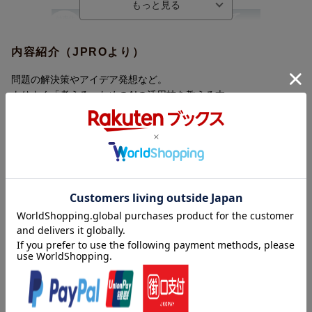
内容紹介（JPROより）
問題の解決策やアイデア発想など。
よりよく「考える」ためのAIの活用技を教える本。
本書は、発想術の専門家である著者がこれまでに生み出してきた
「発想の技法」を、AIで再現できるようにしたものです。本書で
紹介する技法と、それぞれの「指示文」を活用すれば、AIから自
らの知識や思考の枠を超えた素晴らしいヒントを得ることがで
き、思考の質が圧倒的に飛躍します。
既存の「AI本」は、どれも仕事の「自動化」や「効率化」のため
の活用法です。Excelのマクロを組んだり、社内資料を作成した
り。そういった単純作業を効率化することで生まれた時間を使っ
て、人間は「考えること」に時間を使おう、というのがこれまで
の論調です。
内容紹介（「BOOK」データベースより）
しかし本書は、創造的な「考える」ことにこそ、AIの力は活用で
これは、「ＡＩを使うための本」ではありません。これからの時