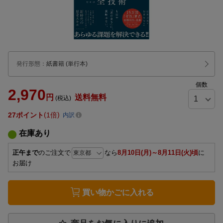
発行形態
：
紙書籍
(単行本)
個数
2,970
円
送料無料
(税込)
27
ポイント
1倍
内訳
在庫あり
正午まで
のご注文で
なら
8月10日(月)～8月11日(火)頃
に
お届け
買い物かごに入れる