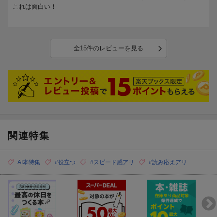
これは面白い！
3部 アイデアを実現したいとき
第7章 アイデアの「伝え方」を考える
第8章 アイデアの「実行策」を考える
全15件のレビューを見る
4部 考えるヒントがほしいとき
第9章 「課題」を分析してヒントを得る
第10章 「悩み」を分析してヒントを得る
第11章 「人」を分析してヒントを得る
第12章 「未来」を予測してヒントを得る
最終章 「技法」を使いこなす –ケーススタディ
関連特集
更新日：2025年06月25日
AI本特集
#役立つ
#スピード感アリ
#読み応えアリ