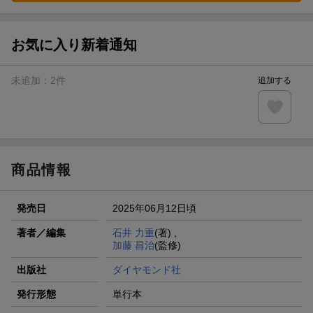
お気に入り新着通知
未追加：
2
件
追加する
商品情報
発売日
2025年06月12日頃
著者／編集
石井 力重
(著) ,
加藤 昌治
(監修)
出版社
ダイヤモンド社
発行形態
単行本