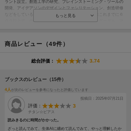
ラント設立。創造工学の研究、ブレインストーミング・ツールの
15万部ベストセラー『考具』の著者 加藤昌治氏が全面監修!!
開発、アイデアソンのデザインとファシリテーション、創造研修
「AIの力、すごすぎる。これを使えば誰でも“考える天才”になれ
などをしている。研修を実施した企業、教育機関はこれまでに６
てしまう。」
００以上で、のべ２万人以上が参加。実施企業は、グーグル、マ
イクロソフト、ＮＴＴドコモ、富士通、ＫＤＤＩなど。開発した
AIを、仕事の効率化や自動化に使うだけではもったいない。
アイデア創出ツール「ブレスター」が「みやぎものづくり大賞」
頭のいい人は、AIを使って
「自分の能力以上の答え」
を手にして
受賞。発想を引き出す専用メモ紙「ｎｅｋｏｎｏｔｅ」が日本創
商品レビュー（49件）
います。
造学会学会賞受賞
「革新的なアイデアを出したい」
加藤昌治（カトウマサハル）
3.74
総合評価：
→ 技法10 異質の取り入れ
１９９４年広告会社入社。情報環境の改善を通じてクライアント
「10年後も通用するアイデアがほしい」
のブランド価値を高めることをミッションとし、マーケティング
→ 技法15 未来の変化因子
とマネジメントの両面から課題解決を実現する情報戦略・企画の
ブックスのレビュー（15件）
「ひと言のアイデアを膨らませたい」
立案、実施を担当（本データはこの書籍が刊行された当時に掲載
→ 技法24 アイデアスケッチ
4人
が次のレビューを参考になったと評価しています
されていたものです）
「自分の思考の弱点が知りたい」
投稿日：2025年07月21日
→ 技法31 ダメ出しの模擬
3
評価：
「ビジネスアイデアの売上を予測したい」
チタン☆ピアス
→ 技法34 売上の計画
読みきるのに時間がかかった。
「前例のない課題を解決したい」
→ 技法43 他領域事例の探索
ざっと読んでみて、生体AIに纏めて読んでみて、やっと理解したか