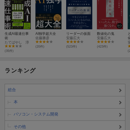
生成AI最速仕事
AI独学超大全
リーダーの仮面
数値化の鬼
術
佐藤勝彦
安藤広大
安藤広大
たてばやし 淳
(20件)
(523件)
(423件)
(35件)
(
ランキング
総合
本
パソコン・システム開発
その他