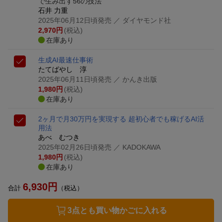
で生み出す56の技法
石井 力重
2025年06月12日頃発売
／ ダイヤモンド社
2,970
円
(税込)
在庫あり
生成AI最速仕事術
たてばやし 淳
2025年06月11日頃発売
／ かんき出版
1,980
円
(税込)
在庫あり
2ヶ月で月30万円を実現する 超初心者でも稼げるAI活
用法
あべ むつき
2025年02月26日頃発売
／ KADOKAWA
1,980
円
(税込)
在庫あり
6,930
円
合計
（税込）
3点とも買い物かごに入れる