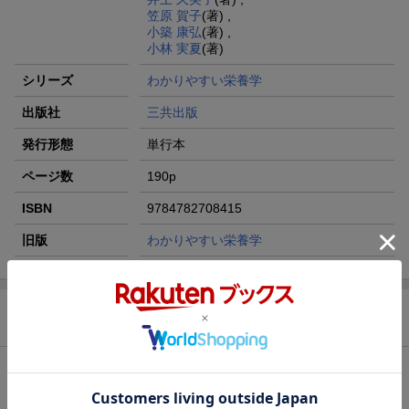
笠原 賀子
(著) ,
小築 康弘
(著) ,
小林 実夏
(著)
シリーズ
わかりやすい栄養学
出版社
三共出版
発行形態
単行本
ページ数
190p
ISBN
9784782708415
旧版
わかりやすい栄養学
商品説明
内容紹介（JPROより）