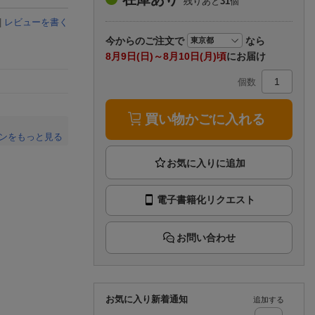
残りあと
31
個
楽天チケット
エンタメニュース
|
レビューを書く
推し楽
今から
のご注文で
なら
8月9日(日)～8月10日(月)頃
にお届け
個数
買い物かごに入れる
ンをもっと見る
。
電子書籍化リクエスト
お問い合わせ
お気に入り新着通知
追加する