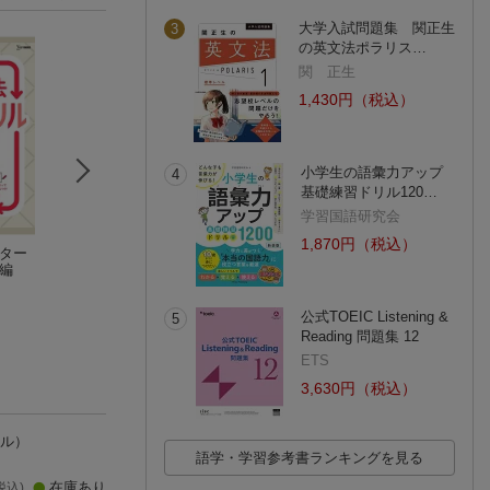
大学入試問題集 関正生
3
の英文法ポラリス…
関 正生
1,430円（税込）
小学生の語彙力アップ
4
基礎練習ドリル120…
学習国語研究会
1,870円（税込）
パター
高校数学B・C［ベク
高校これでわかる問
高校これでわかる
編
トル］ パターンドリ
題集 数学1＋A
学
ル
小倉 悠司
松田 親典
卜部 吉庸
(6件)
(1件)
公式TOEIC Listening &
5
Reading 問題集 12
ETS
3,630円（税込）
ル）
語学・学習参考書ランキングを見る
在庫あり
税込)