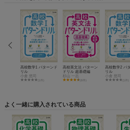
リル 全
高校数学1 パターンド
高校英文法 パターン
高校数学2 パ
リル
ドリル 超基礎編
リル
導研究会
小倉 悠司
杉山 一志
小倉 悠司
件)
(1件)
(8件)
(1件)
よく一緒に購入されている商品