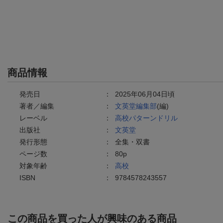
商品情報
発売日
：
2025年06月04日頃
著者／編集
：
文英堂編集部
(編)
レーベル
：
高校パターンドリル
出版社
：
文英堂
発行形態
：
全集・双書
ページ数
：
80p
対象年齢
：
高校
ISBN
：
9784578243557
この商品を買った人が興味のある商品