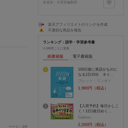
未追加：
文英堂編集部
楽天アフィリエイトのリンクを作成
不適切な商品を報告
ランキング：語学・学習参考書
※1時間ごとに更新
紙書籍版
電子書籍版
100日後に英語がものに
1
なる1日10分 ネイ…
ブレット・リンゼイ
1,980円（税込）
【入荷予約】毎日かしこ
2
く！1日1枚日めく…
Gakken
2,200円（税込）
ページ：
1
/
4