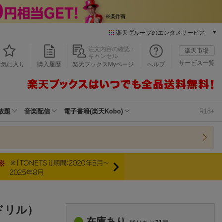
楽天グループのエンタメサービス
本/ゲーム/CD/DVD
注文内容の確認・
楽天市場
キャンセル
楽天ブックス
サービス一覧
お気に入り
購入履歴
楽天ブックスMyページ
ヘルプ
電子書籍
楽天Kobo
雑誌読み放題
楽天マガジン
放題
音楽配信
電子書籍(楽天Kobo)
R18+
音楽配信
楽天ミュージック
動画配信
楽天TV
動画配信ガイド
Rakuten PLAY
無料テレビ
Rチャンネル
ドリル）
チケット
在庫あり