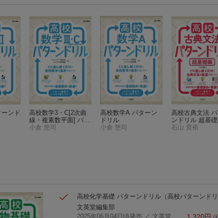
ターンド
高校数学3・C[2次曲
高校数学A パターン
高校古典文法 
線・複素数平面] パタ
ドリル
ンドリル 超基礎
ーンドリル
小倉 悠司
小倉 悠司
石山 貴裕
高校化学基礎 パターンドリル
（高校パターンドリ
文英堂編集部
2025年06月04日頃発売
／ 文英堂
1,320
円
(