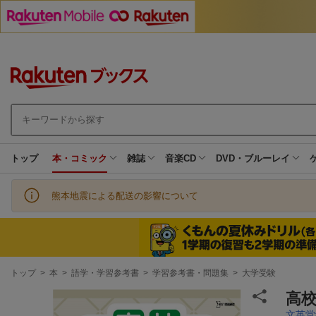
トップ
本・コミック
雑誌
音楽CD
DVD・ブルーレイ
熊本地震による配送の影響について
現
トップ
>
本
>
語学・学習参考書
>
学習参考書・問題集
>
大学受験
在
地
高
文英堂