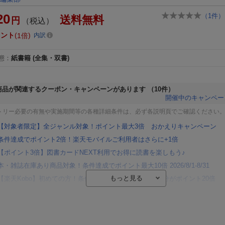
20
（
1
件）
送料無料
円
（税込）
イント
1倍
内訳
態
：
紙書籍
(全集・双書)
商品が関連するクーポン・キャンペーンがあります
（10件）
開催中のキャンペー
トリー必要の有無や実施期間等の各種詳細条件は、必ず各説明頁でご確認ください
【対象者限定】全ジャンル対象！ポイント最大3倍 おかえりキャンペーン
条件達成でポイント2倍！楽天モバイルご利用者はさらに+1倍
【ポイント3倍】図書カードNEXT利用でお得に読書を楽しもう♪
本・雑誌在庫あり商品対象！条件達成でポイント最大10倍 2026/8/1-8/31
【楽天Kobo】初めての方！条件達成で楽天ブックス購入分がポイント20倍
【楽天モバイルご利用者限定】条件達成で100万ポイント山分け！
【Rakuten Fashion×楽天ブックス】条件達成で10万ポイント山分け
【スタンプカード】楽天ポイントもらえる＆抽選で豪華景品が当たる！