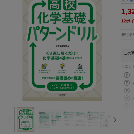
1,3
12
ポ
発行形
この
※エン