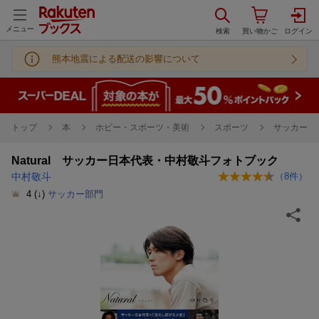
メニュー
熊本地震による配送の影響について
トップ
本
ホビー・スポーツ・美術
スポーツ
サッカー
Natural サッカー日本代表・中村敬斗フォトブック
中村敬斗
（
8
件）
4
(↓)
サッカー部門