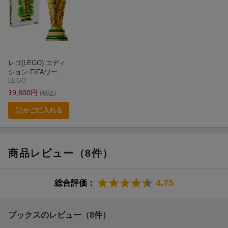
■U-17W杯ハットトリック ■日本代表初招集とデビュー ■A代表ベ
ストゴール ■敬斗ゾーン
5章〇中村敬斗のこれから へと続く。
その他、恩師4人が語る中村敬斗、本人提供プライベート写真館、
サッカー年表など。
レゴ(LEGO) エディ
ション FIFAワール
LEGO
ドカップ(TM) 公式
トロフィー 43020
19,800
円
(税込)
おもちゃ 玩具 プレ
ゼント 12歳 13歳 14
かごに入れる
歳
商品レビュー（8件）
4.75
総合評価：
ブックスのレビュー（8件）