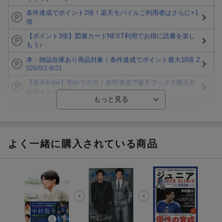
条件達成でポイント2倍！楽天モバイルご利用者はさらに+1
倍
【ポイント3倍】図書カードNEXT利用でお得に読書を楽し
もう♪
本・雑誌在庫あり商品対象！条件達成でポイント最大10倍 2
026/8/1-8/31
【楽天Kobo】初めての方！条件達成で楽天ブックス購入分
がポイント20倍
【楽天モバイルご利用者限定】条件達成で100万ポイント山
分け！
【Rakuten Fashion×楽天ブックス】条件達成で10万ポイン
ト山分け
よく一緒に購入されている商品
【スタンプカード】楽天ポイントもらえる＆抽選で豪華景品
が当たる！
エントリー＆3,000円以上購入で無料データSIM（3GB/月プ
ラン）が当たる！
楽天モバイル紹介キャンペーンの拡散で300円OFFクーポン
進呈