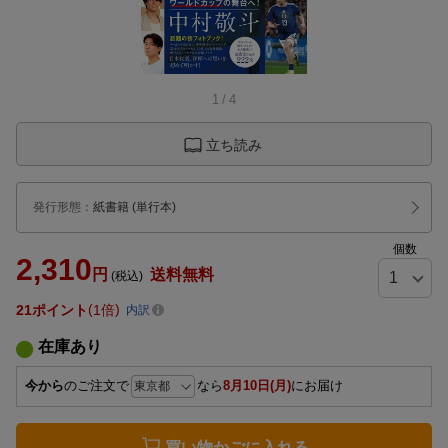
1
/
4
立ち読み
発行形態
：
紙書籍
(単行本)
個数
2,310
円
送料無料
(税込)
21
ポイント
1倍
内訳
在庫あり
今から
のご注文で
なら
8月10日(月)
にお届け
買い物かごに入れる