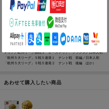
人提供まで超貴重ショット２２２枚。
ら、うれしいです。
ガンバ大阪時代、U-23サポーターの皆さんがつけてくれたキャ
ッチフレーズ「魅せろ 進化し続ける才能」のように、これからも
目次（「BOOK」データベースより）
「進化し続ける」中村敬斗でありたいと考えています。これから
も応援よろしくお願い致します。
１章 素顔の中村敬斗 Ｐａｒｔ．１（サッカーとの出会い１
なわとび／サッカーとの出会い２ ブラジル／満員電車とクリロ
【目次（一部）】
ナと香水と／ハリー・ポッターとハーマイオニー／羽衣インコの
1章〇素顔の中村敬斗 Part.1
ふーちゃん ほか）／２章 プロサッカー選手・中村敬斗（欧州
サッカーとの出会い■満員電車とクリロナと香水と ■唯一のアクセ
リーグ挑戦１ オランダ、ベルギー／欧州リーグ挑戦２ オース
サリー ■サッカーと音楽 ■好きな食べ物 ■ファッション ■ヘアスタ
トリア／欧州リーグ挑戦３ オーストリア、フランス／日本人初
イル
「欧州５大リーグ」５戦５連発１ ナント戦 前編／日本人初
2章〇プロサッカー選手・中村敬斗
「欧州５大リーグ」５戦５連発２ ナント戦 後編 ほか）
■欧州リーグ挑戦 ■日本人初「欧州5大リーグ」5戦5連発 ■ドリブ
ル ■決まるシュート ■マルセイユ戦後の伊東純也と中村敬斗 ■シュ
ート練習はほぼしていない ■決定力とサッカーIQ ■ガンバ大阪と
あわせて購入したい商品
の運命の出会い
3章〇素顔の中村敬斗 Part.2
■父と「1対1」と投光器 ■母と「1日5食」と自炊生活 ■兄と「補助
輪」と体幹トレ ■坂道ダッシュ ■サッカーノート
4章〇サッカー日本代表