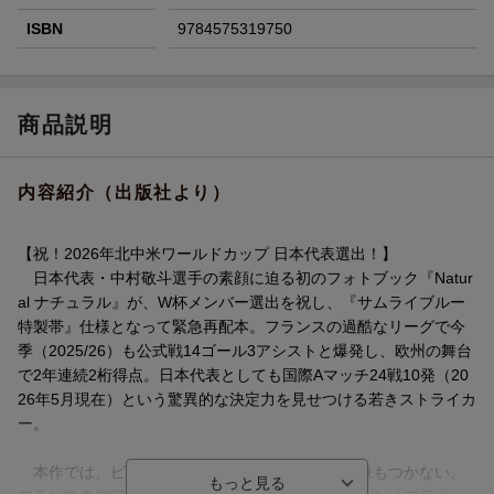
ISBN
9784575319750
商品説明
内容紹介（出版社より）
【祝！2026年北中米ワールドカップ 日本代表選出！】
日本代表・中村敬斗選手の素顔に迫る初のフォトブック『Natur
al ナチュラル』が、W杯メンバー選出を祝し、『サムライブルー
特製帯』仕様となって緊急再配本。フランスの過酷なリーグで今
季（2025/26）も公式戦14ゴール3アシストと爆発し、欧州の舞台
で2年連続2桁得点。日本代表としても国際Aマッチ24戦10発（20
26年5月現在）という驚異的な決定力を見せつける若きストライカ
ー。
本作では、ピッチ上の闘志あふれる姿からは想像もつかない、