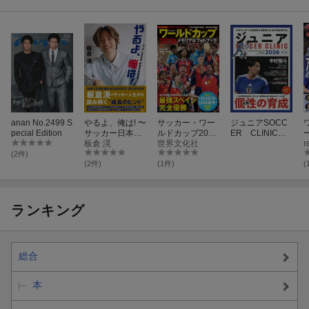
anan No.2499 S
やるよ、俺は! 〜
サッカー・ワー
ジュニアSOCC
pecial Edition
サッカー日本代
ルドカップ2026
ER CLINIC（2
表・板倉滉の成
板倉 滉
メモリアルフォ
世界文化社
026春・夏）
r
長哲学〜
トブック
(2件)
(2件)
(1件)
(
ランキング
総合
本