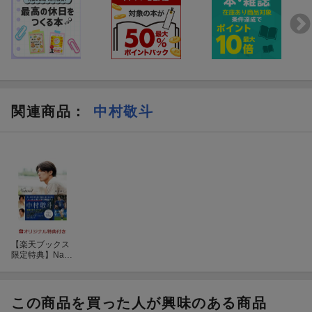
関連商品
：
中村敬斗
【楽天ブックス
限定特典】Natur
al サッカー日
本代表・中村敬
斗フォトブック
(サイン入り生写
この商品を買った人が興味のある商品
真1枚付き)