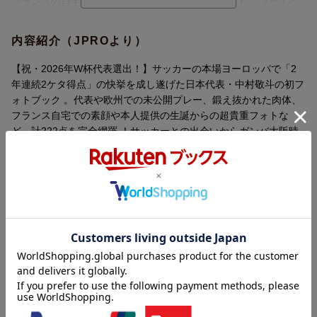
フランスの自宅やパリの街角で見せるリラックスした「プライベ
ート撮り下ろし」をたっぷりと収録。さらに、過酷なトレーニン
グで鍛え上げられた「肉体」、欧州や代表での「未公開プレー写
内容紹介（JPROより）
真」、本人提供による誕生からの「超貴重フォト」など、全222点
を完全網羅！
【祝・2026年W杯代表選出！】サッカーの本場ヨーロッパで「2
サッカーとの出会いからプロ入り、海外挑戦、W杯への思いま
年連続2ケタ得点」の快挙を成し遂げた日本代表・中村敬斗の初フ
で、中村選手が初激白。「シュート」「決定力」「敬斗ゾーン」
ォトブック 。代表や欧州での未公開プレー、鍛え抜かれた肉体、
といった選手としての核心から、「ファッション」「香水」など
フランス自宅での素顔や本人提供の生誕からの超貴重フォトな
のパーソナルなこだわりまで、これまで語られなかった本音が明
ど、計222点を完全網羅 ！サッカーとの出会いからガンバ大阪時
かされます。
代、海外移籍の挫折を経てW杯へ辿り着いた不屈の軌跡はもちろ
「ツラいときこそうまくなるチャンス」--欧州でのベンチ外という
ん 、ファッションや香水、ヘアスタイルなど私生活のこだわりも
絶望を乗り越え、最高峰の舞台への切符をつかみ取った、日本の
含め 、進化し続ける若きストライカーがすべてを初告白した完全
明日を担う「進化し続ける才能」の過去・現在・未来が詰まっ
保存版 。
た、全サッカーファン必携の完全保存版です。
内容紹介（「BOOK」データベースより）
【中村敬斗選手メッセージ】
この本は、幼少期から現在までのサッカー選手・中村敬斗、そ
ファッション、音楽、ヘアスタイル、親友、アクセサリー、ガン
して素顔の中村敬斗の記録です。サッカーの試合からプライベー
バ大阪、海外移籍、ゴール、日本代表、ワールドカップ…初めて
ト、実家はもちろん、フランスの家で撮影した写真もあります。
明かす！サッカー日本代表の「進化し続ける才能」「シュートの
そのときどきに感じたこと、そして最近、思っていることを文章
魔術師」初のフォトブック誕生！プライベート撮り下ろしから本
にしました。この本を通じて僕のことをもっと知ってもらえた