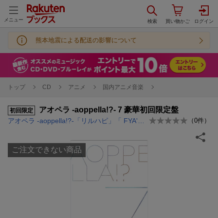
メニュー
熊本地震による配送の影響について
トップ
CD
アニメ
国内アニメ音楽
アオペラ -aoppella!?- 7 豪華初回限定盤
初回限定
アオペラ -aoppella!?-「リルハピ」「 FYA'M'」「VadLip」
（
0
件）
ご注文できない商品