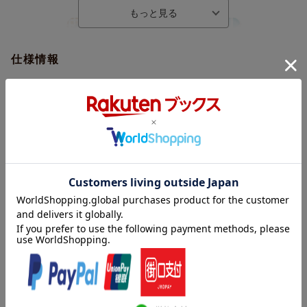
仕様情報
※予告なく変更になる場合がございます。あらかじめご了承下さい。
★仕様/封入特典
●トールサイズデジパック仕様／ランダムブロマイド17枚セット封
入（全34種／うちノーマル17種・レア17種／レアは生徒からの手
書きメッセージが入った豪華仕様）
※豪華初回限定盤をご購入いただくと、必ず生徒17名全員のブロ
マイドが手に入ります
●PETスタンド17個セット
●ストーリームービー 2章（第14話〜第25話、第27話〜第32話）
フルボイス版を収録した“コレクターズフェイクCDディスク型エ
ムカード仕様”
（視聴はダウンロードにて可能です）
内容紹介
＜封入エムカード収録＞
●ストーリームービー 2章（第14話〜第25話、第27話〜第32話）