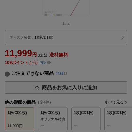
1
/
2
ディスク枚数
：
1枚(CD1枚)
11,999
円
送料無料
(税込)
109
ポイント
1倍
内訳
ご注文できない商品
詳細
商品をお気に入りに追加
他の形態の商品
すべて見る
（全
4
件）
1枚(CD1枚)
1枚(CD1枚)
1枚(CD1枚)
1枚(CD1枚)
オリジナル特典
11,999
円
ー
ー
ー