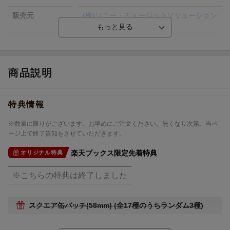
販売元
(株)ソニー・ミュージックソリューション
ズ
総曲数
3(シングル)
収録時間
9分06秒
商品説明
品番
MJSS-09401
洋題
AOPPELLA -AOPPELLA!?- 7
特典情報
※数量に限りがございます。お早めにご注文ください。無くなり次第、当ペ
ージ上で終了告知をさせていただきます。
楽天ブックス限定先着特典
オリジナル特典
※こちらの特典は終了しました
スクエア缶バッチ(58mm) (全17種のうちランダム3種)