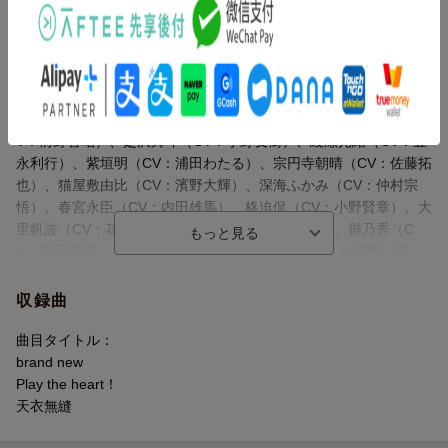
公式チャンネルで配信中のストーリーと連動した楽曲を全収録！
フルボイス版
橘哲夫、草野華余子、FAKE TYPE.がそれぞれ作詞・作曲を手がけ
るリルハピ、FYA'M'、VadLipの新規歌唱楽曲3曲を収録！
鈴宮壱（CV：木村良平）、丹波燐（CV：逢坂良太）、雁屋園道貴
（CV：KENN）、四方ルカ（CV：柿原徹也）、宗円寺雨夜（C
V：前野智昭）、是沢舞斗（CV：小野友樹）、綾瀬光緒（CV：豊
永利行）、紫垣明（CV：浦田わたる）、宗円寺朝晴（CV：佐藤拓
也）、猫屋敷由比（CV：濱野大輝）、深海ふかみ（CV：仲村宗
悟）、春宮永臣（CV：内田雄馬）、柊迫侃（CV：小野賢章）、大
里帆波（CV：花江夏樹）、反郷粋（CV：八代拓）、雛乃秀（C
V：増元拓也）、伊佐良和（CV：武内駿輔）の17人が豪華に集
結。
収録曲
トールサイズデジパック仕様で、“コレクターズフェイクCDディ
スク型エムカード”にはストーリームービー2章 第14話〜第25話、
曲目タイトル：
第27話〜第32話のフルボイス版を収録！ さらにランダムブロマ
brand new
イド17枚セット（全34種／ノーマル17種・レア17種／レアは生徒
Play the heart！
からの手書きメッセージ入り）を封入しております！
天衣無縫