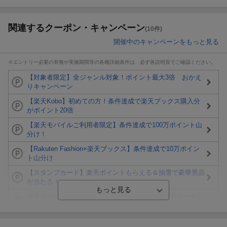
関連するクーポン・キャンペーン
(10件)
開催中のキャンペーンをもっと見る
※エントリー必要の有無や実施期間等の各種詳細条件は、必ず各説明頁でご確認ください。
【対象者限定】全ジャンル対象！ポイント最大3倍 おかえ
りキャンペーン
【楽天Kobo】初めての方！条件達成で楽天ブックス購入分
がポイント20倍
【楽天モバイルご利用者限定】条件達成で100万ポイント山
分け！
【Rakuten Fashion×楽天ブックス】条件達成で10万ポイン
ト山分け
【スタンプカード】楽天ポイントもらえる＆抽選で豪華景品
が当たる！
楽天モバイル紹介キャンペーンの拡散で300円OFFクーポン
進呈
条件達成で楽天限定・宝塚歌劇 宙組貸切公演ペアチケット