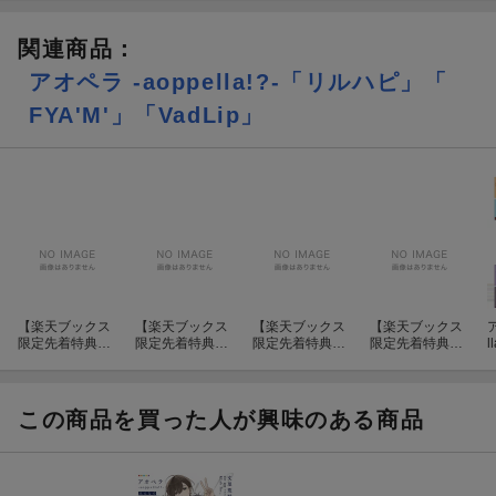
関連商品
：
アオペラ -aoppella!?-「リルハピ」「
FYA'M'」「VadLip」
【楽天ブックス
【楽天ブックス
【楽天ブックス
【楽天ブックス
限定先着特典
限定先着特典
限定先着特典
限定先着特典
l
+先着特典】ア
+先着特典】ア
+先着特典】ア
+先着特典】ア
オペラ -aoppell
オペラ -aoppell
オペラ -aoppell
オペラ -aoppell
a!?- 8 豪華初回
a!?- 8 豪華初回
a!?- 8 豪華初回
a!?- 8 豪華初回
限定盤 選べる推
限定盤 選べる推
限定盤 選べる推
限定盤 選べる推
この商品を買った人が興味のある商品
し！宗円寺朝晴
し！春宮永臣セ
し！柊迫侃セッ
し！鈴宮壱セッ
セット(品目未定
ット(品目未定
ト(品目未定+歴
ト(品目未定+歴
+歴代推しラン
+歴代推しラン
代推しランダム
代推しランダム
ダム缶バッジ
ダム缶バッジ
缶バッジ（サイ
缶バッジ（サイ
（サイズ：直径
（サイズ：直径
ズ：直径約56m
ズ：直径約56m