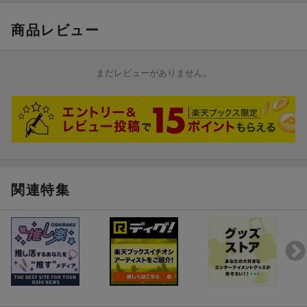
※特典の絵柄はお選びいただけません。
※特典の絵柄を理由とした交換・返品は受け付けておりませんの
商品レビュー
でご了承ください。
まだレビューがありません。
関連特集