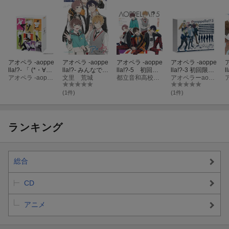
約56mm）10個
約56mm）10個
m）10個（過去
m）10個（過去
（過去【宗円寺
（過去【春宮永
【柊迫侃】イラ
【鈴宮壱】イラ
朝晴】イラスト
臣】イラスト17
スト17種より）)
スト33種より）)
31種より）)
種より）)
アオペラ -aoppe
アオペラ -aoppe
アオペラ -aoppe
アオペラ -aoppe
lla!?- 「 (*・∀・
lla!?- みんなで届
lla!?-5 初回限
lla!?-3 初回限定
l
*)人(*・∀・*)〜
アオペラ -aoppella!?- 「(*・∀・*)人(*・∀・*)〜かわいいあやあやと 愉快な仲間たち〜」「Rock on King」「VSK〜ビジュアル最盛期〜」「おっきな★らいおん」
ける歌声
文里 荒城
定盤 -リルハピ v
都立音和高校リルハピ／私立奏ヶ坂中学高等学校FYA’M’／都立蓮雀高校VadLip
盤ーFYA’M’ ver.-
アオペラーaoppella！？-（リルハピ・ FYA’M’）
M
かわいいあやあ
er.-
(CD+ブロマイド
やと 愉快な仲間
セット)
r
(1件)
(1件)
たち〜」「Rock
on King」「VS
K〜ビジュアル
最盛期〜」「お
ランキング
っきな★らいお
ん」(豪華初回限
定盤)
総合
CD
アニメ