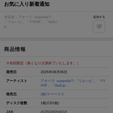
が当たる
お気に入り新着通知
エントリー＆条件達成で『鬼滅の刃』オリジナルきんちゃく
袋が当たる！
未追加：
アオペラ -aoppella!?-
追加する
【楽天24】日用品の楽天24と楽天ブックス買いまわりでク
「リルハピ」「 FYA'M'」「VadLi
ーポン★
p」
【楽天市場】対象のUlike製品ご購入で2,000ポイント！
商品情報
※初回限定（無くなり次第終了いたします。）
発売日
2025年08月06日
アーティスト
アオペラ -aoppella!?-「リルハピ」「 FY
A'M'」「VadLip」
発売元
(株)マーベラス
ディスク枚数
1枚(CD1枚)
JAN
4535506094018