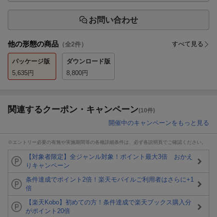
お問い合わせ
他の形態の商品
すべて見る
（全
2
件）
パッケージ版
ダウンロード版
5,635
円
8,800
円
関連するクーポン・キャンペーン
(10件)
開催中のキャンペーンをもっと見る
※エントリー必要の有無や実施期間等の各種詳細条件は、必ず各説明頁でご確認ください。
【対象者限定】全ジャンル対象！ポイント最大3倍 おかえ
りキャンペーン
条件達成でポイント2倍！楽天モバイルご利用者はさらに+1
倍
【楽天Kobo】初めての方！条件達成で楽天ブックス購入分
がポイント20倍