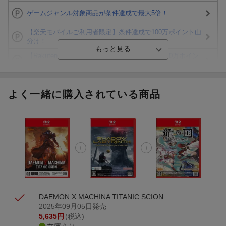
ゲームジャンル対象商品が条件達成で最大5倍！
【楽天モバイルご利用者限定】条件達成で100万ポイント山
分け！
【Rakuten Fashion×楽天ブックス】条件達成で10万ポイン
ト山分け
【スタンプカード】楽天ポイントもらえる＆抽選で豪華景品
が当たる！
よく一緒に購入されている商品
楽天モバイル紹介キャンペーンの拡散で300円OFFクーポン
進呈
条件達成で楽天限定・宝塚歌劇 宙組貸切公演ペアチケット
が当たる
エントリー＆条件達成で『鬼滅の刃』オリジナルきんちゃく
袋が当たる！
DAEMON X MACHINA TITANIC SCION
2025年09月05日発売
5,635
円
(税込)