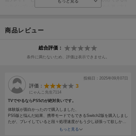
※店舗特典の配布条件などは各店舗までお問い合わせください。
ンラインプレイにも対応し、前作を遊んだ方も今作から遊ぶ方も
※ダウンロードコンテンツを入手するダウンロード番号およびプ
自分のスタイルで楽しめる「DAEMON X MACHINA」シリーズ最
ロダクトコードは、1回のみ利用可能です。
新作。
※ダウンロード番号およびプロダクトコードご利用には、インタ
商品レビュー
ーネットの接続環境とNintendo Switch™ 2 版ではニンテンドーア
※本作のパッケージ版は「キーカード」です。
カウント、PlayStation®5版ではPlayStation™Networkアカウント
はじめてゲームをプレイする際に、インターネットを通じてソ
が必要です。
フト本編のデータをダウンロードすることで遊ぶことができま
総合評価：
※本特典は後日、有料にて配信する場合がございます。
す。
条件に満たないため、評価は表示できません。
※本特典は、ゲームを進行すると利用可能になります。
2回目以降はインターネット接続環境がなくてもゲームを開始で
きますが、通常のパッケージ版と同様、キーカードを本体に差し
込んでおく必要があります。
特典
特典
投稿日：2025年09月07日
3
評価：
※インターネット接続環境・24GB以上の空き容量（更新データな
※こちらの特典は終了しました
にゃんこ先生7114
どで追加の空き容量が必要になる場合があります）をご用意くだ
さい。
TVでやるならPS5のが絶対良いです。
【初回購入外付特典】ダウンロードコード
体験版が面白かったので購入しました、
©2025 Marvelous Inc.
PS5版と悩んだ結果、携帯モードでもできるSwitch2版を購入しまし
『ノヴァ専用アーセナル（外装変更）「バハムート」/ゼロスーツ
たが、プレイしていると段々処理速度がもう少し頑張って欲しかっ
（アウタースーツ） 』
たと思えてきました、移動してるだけでもカクついたり、敵が複数
もっと見る
いる場合更にカクカクになりました