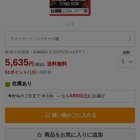
1
/
8
フォーマット
：
パッケージ版
参考小売価格：
8,800円
3,165円(35％)OFF！
個数
5,635
円
送料無料
(税込)
51
ポイント
1倍
内訳
在庫あり
今から
のご注文で
なら
8月8日(土)
にお届け
買い物かごに入れる
商品をお気に入りに追加