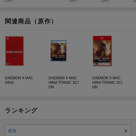
(2件)
(4件)
(2件)
(
関連商品（原作）
DAEMON X MAC
DAEMON X MAC
DAEMON X MAC
HINA
HINA TITANIC SCI
HINA TITANIC SCI
ON
ON
ランキング
総合