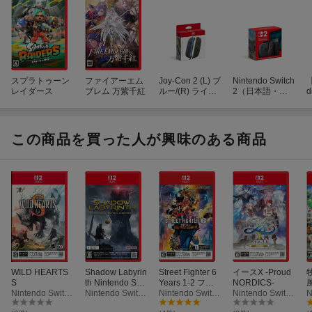
スプラトゥーン
ファイアーエム
Joy-Con 2 (L) ブ
Nintendo Switch
レイダース
ブレム 万紫千紅
ルー/(R) ライト
2（日本語・国
d
イエロー
内専用）
この商品を買った人が興味のある商品
ン
WILD HEARTS
Shadow Labyrin
Street Fighter 6
イースX -Proud
牧
S
th Nintendo Swit
Years 1-2 ファ
NORDICS-
Nintendo Switch 2
ch 2 Edition
Nintendo Switch 2
イターズエディ
Nintendo Switch 2
Nintendo Switch 2
ザ
ション
S