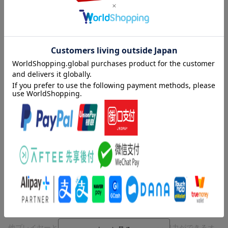
限定メタリック装備＜マシンガン＞シルバーレイヴン メタ
リック 色/特典アイテムセット＋特典アタッチメントセッ
ト2
内容紹介
解放のトリガーを引け。
【商品概要】
多様な装備を組み替えて作るアーセナルを身に纏い
銃声と咆哮が響き渡る戦場に身を投じるメカアクションゲーム。
※画像はイメージです。
自分好みにカスタマイズした機体で、地上、空中に広がるフィー
※特典は数に限りがあります。特典の有無は各店舗様にてご確認
ルドをシームレスに駆け巡る解放感。
ください。
多彩な兵装を駆使して敵を撃破していく爽快感が楽しめる。
※デザイン、内容、仕様は予告なく変更になる場合がありますの
で、あらかじめご了承ください。
他プレイヤーとストーリー、ボスバトルと多彩な協力ができるオ