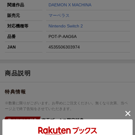
関連作品
DAEMON X MACHINA
販売元
マーベラス
対応機種等
Nintendo Switch 2
品番
POT-P-AAG6A
JAN
4535506303974
商品説明
特典情報
※数量に限りがございます。お早めにご注文ください。無くなり次第、当ペ
ージ上で終了告知をさせていただきます。
楽天ブックス限定特典
オリジナル特典
※こちらの特典は終了しました