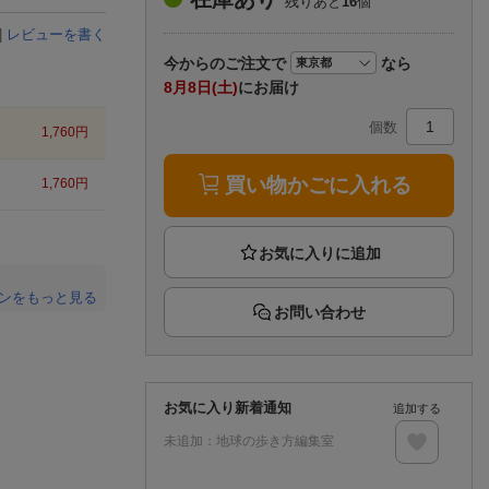
残りあと
16
個
楽天チケット
エンタメニュース
|
レビューを書く
推し楽
今から
のご注文で
なら
8月8日(土)
にお届け
個数
1,760
円
買い物かごに入れる
1,760
円
ンをもっと見る
お問い合わせ
。
お気に入り新着通知
追加する
未追加：
地球の歩き方編集室