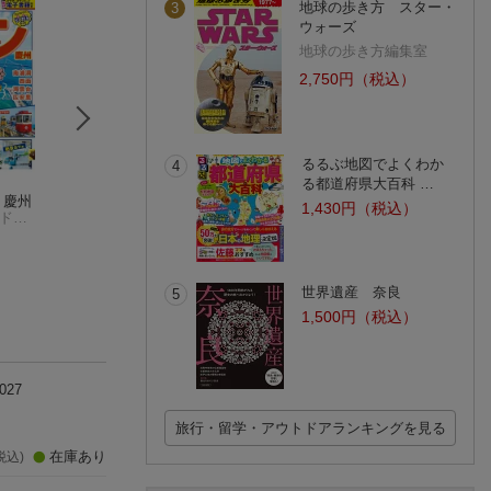
地球の歩き方 スター・
3
ウォーズ
地球の歩き方編集室
2,750円（税込）
るるぶ地図でよくわか
4
る都道府県大百科 …
 慶州
週末、韓国へ 釜山を
【楽天ブックス限定
One Last Day 〜J
1,430円（税込）
昭文社 旅行ガイドブック 編集部
楽しむおとな旅
先着特典】One Last
n Special Edition
上田 瑞穂
Day 〜Japan Special
ジョン・ヨンファ(from CNBLUE)
(初回限定盤 CD＋
Edition〜(クリアポー
D)
(2件)
(4件)
(1件)
チ)
世界遺産 奈良
5
1,500円（税込）
27
旅行・留学・アウトドアランキングを見る
在庫あり
税込)