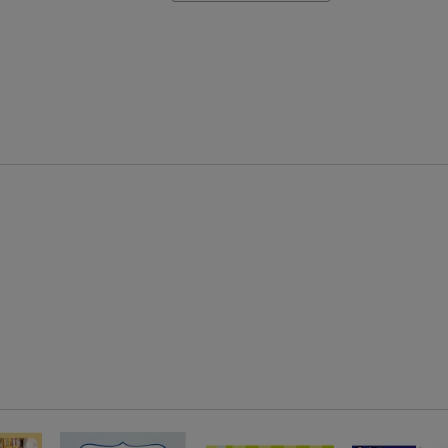
【楽天モバイルご利用者限定】条件達成で100万ポイント山分け！
【Rakuten Fashion×楽天ブックス】条件達成で10万ポイント山分け
【スタンプカード】楽天ポイントもらえる＆抽選で豪華景品が当たる！
楽天モバイル紹介キャンペーンの拡散で300円OFFクーポン進呈
条件達成で楽天限定・宝塚歌劇 宙組貸切公演ペアチケットが当たる