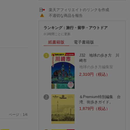
楽天アフィリエイトのリンクを作成
不適切な商品を報告
ランキング：旅行・留学・アウトドア
※1時間ごとに更新
紙書籍版
電子書籍版
J32 地球の歩き方 川
1
崎市
地球の歩き方編集室
2,310円（税込）
＆Premium特別編集 台
2
湾、街歩きガイド。
1,879円（税込）
ページ：
1
/
4