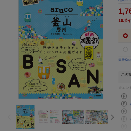
1,7
16
ポ
楽天Ko
この
※エン