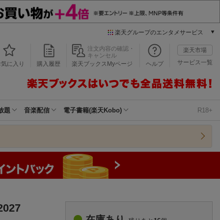
楽天グループのエンタメサービス
本/ゲーム/CD/DVD
注文内容の確認・
楽天市場
キャンセル
楽天ブックス
サービス一覧
お気に入り
購入履歴
楽天ブックスMyページ
ヘルプ
電子書籍
楽天Kobo
雑誌読み放題
楽天マガジン
放題
音楽配信
電子書籍(楽天Kobo)
R18+
音楽配信
楽天ミュージック
動画配信
楽天TV
動画配信ガイド
Rakuten PLAY
無料テレビ
Rチャンネル
027
チケット
在庫あり