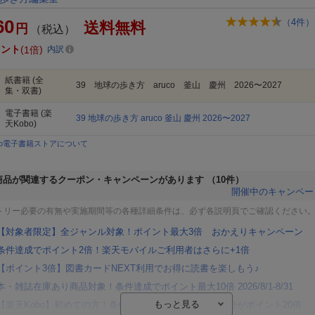
60
（
4
件）
送料無料
円
（税込）
イント
1倍
内訳
紙書籍
(全
39 地球の歩き方 aruco 釜山 慶州 2026〜2027
集・双書)
電子書籍
(楽
39 地球の歩き方 aruco 釜山 慶州 2026〜2027
天Kobo)
bo電子書籍ストアについて
商品が関連するクーポン・キャンペーンがあります
（10件）
開催中のキャンペー
トリー必要の有無や実施期間等の各種詳細条件は、必ず各説明頁でご確認ください
【対象者限定】全ジャンル対象！ポイント最大3倍 おかえりキャンペーン
条件達成でポイント2倍！楽天モバイルご利用者はさらに+1倍
【ポイント3倍】図書カードNEXT利用でお得に読書を楽しもう♪
本・雑誌在庫あり商品対象！条件達成でポイント最大10倍 2026/8/1-8/31
【楽天Kobo】初めての方！条件達成で楽天ブックス購入分がポイント20倍