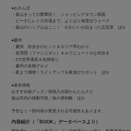
●おさんぽ
・釜山きっての繁華街！ ショッピングタウン西面
・ビーチにレトロ市場まで、よくばり海雲台ウォーク
・釜山のハップルはここ！ かわいいが詰まった広安里 ほか
●慶州
・慶州 街歩きのヒント＆エリア早わかり
・皇理団（ファンニダン）キルでニュートロな街歩き
・2大世界遺産＆史跡巡り
・慶州の名物グルメ
・夜まで満喫！ライトアップ＆夜遊びスポット ほか
●基本情報
おすすめ旅グッズ／韓国入出国かんたんナビ
釜山市内の移動手段／旅の便利帳 ほか
予告なく一部内容が変更される可能性もあります。
内容紹介（「BOOK」データベースより）
開放感たっぷり！海辺トレインで絶景ビュー巡り。世界遺産タウ