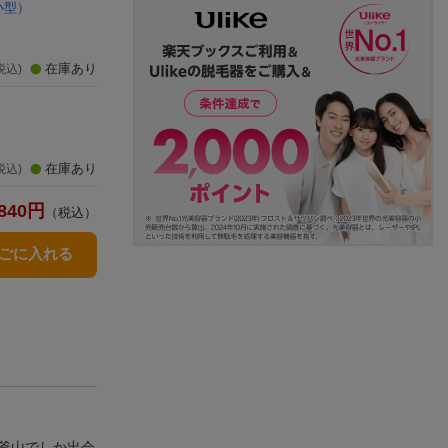
小型）
在庫あり
税込)
在庫あり
税込)
840
円
（税込）
かごに入れる
釜山でしか出会