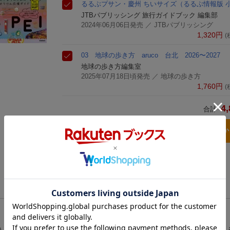
るるぶプサン・慶州 ちいサイズ
（るるぶ情報版 
JTBパブリッシング 旅行ガイドブック 編集部
2024年06月06日発売
／ JTBパブリッシング
1,320
円
(
03 地球の歩き方 aruco 台北 2026〜2027
地球の歩き方編集室
2025年07月18日頃発売
／ 地球の歩き方
1,760
円
(
4,
合計
3点とも買い物
）の魅力を完全ガイド。港町ならではの市場や海鮮フードはもちろん、