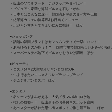
・釜山のソウルフード テジクッパを食べ比べ！
・ビジュアル豪華な海鮮グルメを召し上がれ
・日本とはこんなに違う！韓国流お刺身の食べ方を伝授
・絶景海カフェの特等席&お目当てメニュー
・ポジャンマチャでちょい飲みに挑戦！ ほか
●ショッピング
・話題の韓国ブランドはセンタムシティで一挙にハント！
・あらゆるものが揃う！？ 国際市場で韓国らしいおみやげ探
・スーパー＆デパ地下でグルメなおみやげ調達 ほか
●ビューティ
・コスメ好き2大聖地オリヤン＆CHICOR
・いま行きたいコスメ＆フレグランスブランド
・チムジルバン＆スパ ほか
●エンタメ
・名シーンがよみがえる、人気ドラマの釜山ロケ地
・推しの故郷へ！ 釜山男子のお墨付きスポット案内
・あのスターが訪れた思い出スポットで推し活三昧 ほか