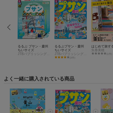
R［日本
るるぶ プサン・慶州
るるぶプサン・慶州
はじめて旅す
Spring
ちいサイズ
ちいサイズ
矢巻美穂
JTBパブリッシング 旅行ガイドブック 編集部
JTBパブリッシング 旅行ガイドブック 編集部
件)
(1件)
(3件)
よく一緒に購入されている商品