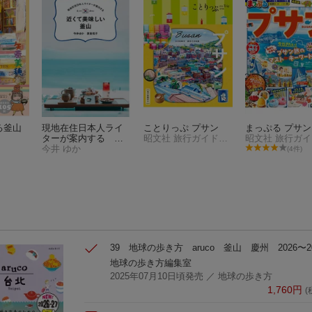
る釜山
現地在住日本人ライ
ことりっぷ プサン
まっぷる プサン
ターが案内する 近
昭文社 旅行ガイドブック 編集部
くて美味しい釜山
今井 ゆか
(4件)
39 地球の歩き方 aruco 釜山 慶州 2026〜20
地球の歩き方編集室
2025年07月10日頃発売
／ 地球の歩き方
1,760
円
(