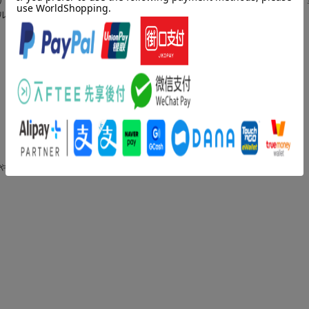
ル街歩きが楽しい慶州も見どころ満載！
ゃはじまらない！
！