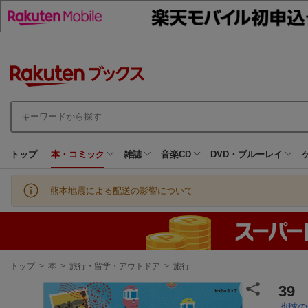
トップ
本・コミック
雑誌
音楽CD
DVD・ブルーレイ
熊本地震による配送の影響について
現
トップ
>
本
>
旅行・留学・アウトドア
>
旅行
在
地
39
地球の