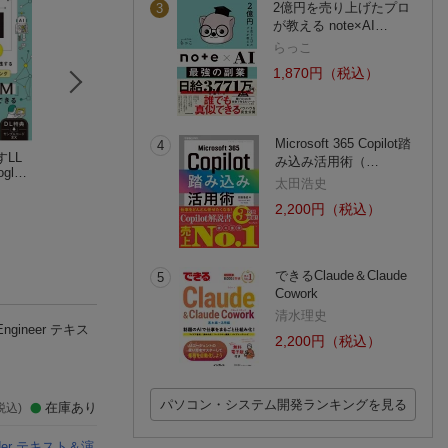
2億円を売り上げたプロ
3
が教える note×AI…
らっこ
1,870円（税込）
Microsoft 365 Copilot踏
4
LL
要点整理から攻略す
AWS教科書 AWS認
Google Cloud認
み込み活用術（…
gle
る『AWS認定 高度な
定ソリューションア
格Associate Clou
太田浩史
で実践す
ネットワーキングー
NRIネットコム株式会社
ーキテクトアソシエ
煤田 弘法
gineer公式ガイド
ダン・サリバン
・ファ
専門知識』
イト テキスト＆問題
(3件)
(1件)
2,200円（税込）
グ
集 第2版
できるClaude＆Claude
5
Cowork
清水理史
Engineer テキス
2,200円（税込）
パソコン・システム開発ランキングを見る
在庫あり
税込)
eader テキスト＆演