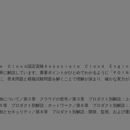
ｅ Ｃｌｏｕｄ認定資格Ａｓｓｏｃｉａｔｅ Ｃｌｏｕｄ Ｅｎｇｉｎ
寧に解説しています。重要ポイントがひとめでわかるように「ＰＯＩＮ
に、章末問題と模擬試験問題を解くことで理解が深まり、確かな実力が
格について／第２章 クラウドの哲学／第３章 プロダクト別解説：ユ
５章 プロダクト別解説：ネットワーク／第６章 プロダクト別解説：
制とセキュリティ／第８章 プロダクト別解説：開発、監視、および運