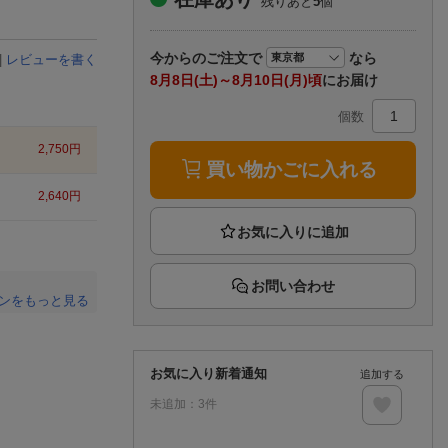
残りあと
5
個
楽天チケット
エンタメニュース
推し楽
今から
のご注文で
なら
|
レビューを書く
8月8日(土)～8月10日(月)頃
にお届け
個数
2,750
円
買い物かごに入れる
2,640
円
お問い合わせ
ンをもっと見る
。
お気に入り新着通知
追加する
未追加：
3
件