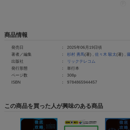
商品情報
発売日
：
2025年06月19日頃
著者／編集
：
杉村 勇馬
(著) ,
佐々木 駿太
(著) ,
出版社
：
リックテレコム
発行形態
：
単行本
ページ数
：
308p
ISBN
：
9784865944457
この商品を買った人が興味のある商品