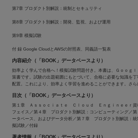
第7章 プロダクト別解説：統制とセキュリティ
第8章 プロダクト別解説：開発、監視、および運用
第9章 模擬試験
付 録 Google CloudとAWSの対照表、同義語一覧表
内容紹介（「BOOK」データベースより）
効率よく学んで合格へ！模擬試験問題付き。本書は、Ｇｏｏｇｌ
策書です。試験の出題範囲にもとづいて、合格に必要な知識を丁
配置。これにより、効率よく学習を進めることができます。さら
目次（「BOOK」データベースより）
第１章 Ａｓｓｏｃｉａｔｅ Ｃｌｏｕｄ Ｅｎｇｉｎｅｅｒ資
フェイス／第４章 プロダクト別解説：コンピューティング／第
ータベース、およびデータ分析／第７章 プロダクト別解説：統
擬試験／付録
著者情報（「BOOK」データベースより）