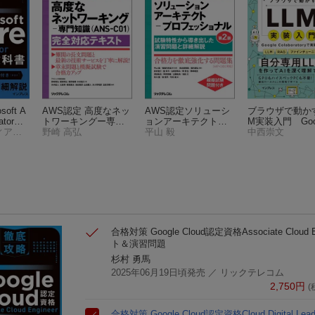
oft A
AWS認定 高度なネッ
AWS認定ソリューシ
ブラウザで動かす
rator教
トワーキングー専門
ョンアーキテクトー
M実装入門 Goo
4］対応
株式会社ソフィアネットワーク 新井 慎太朗
知識(ANS-C01)完全対
野崎 高弘
プロフェッショナル
平山 毅
Colaboratory
中西崇文
応テキスト
第2版 〜試験特性から
るLLM・RAG
導き出した演習問題
インチューニン
と詳細解説〜
合格対策 Google Cloud認定資格Associate Cloud 
ト＆演習問題
杉村 勇馬
2025年06月19日頃発売
／ リックテレコム
2,750
円
(
合格対策 Google Cloud認定資格Cloud Digital L