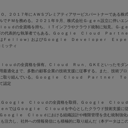
ＴＯ。２０１７年にＡＷＳプレミアティアサービスパートナーである株
ルでＰＭを務める。２０２１年９月、株式会社Ｇ-ｇｅｎ設立に伴いエ
ｌｏｕｄの全資格を持ち、ＩＴインフラやクラウド統制に知見。Ｇ-ｇ
グの代表的な執筆者でもある。Ｇｏｏｇｌｅ Ｃｌｏｕｄ Ｐａｒｔ
はＦｅｌｌｏｗ）およびＧｏｏｇｌｅ Ｄｅｖｅｌｏｐｅｒ Ｅｘｐｅ
コミッティ
Ｃｌｏｕｄの全資格を保有。Ｃｌｏｕｄ Ｒｕｎ、ＧＫＥといったモダ
用最適化まで、多数の顧客企業の技術支援に従事する。また、技術ブロ
に取り組んでいる。Ｇｏｏｇｌｅ Ｃｌｏｕｄ Ｐａｒｔｎｅｒ Ｔｏ
て認定
にＧｏｏｇｌｅ Ｃｌｏｕｄの全資格を取得。Ｇｏｏｇｌｅ Ｃｌｏｕ
ｇｅｎではＧｏｏｇｌｅ Ｃｌｏｕｄを中心としたクラウド技術支援に
Ｇｏｏｇｌｅ Ｃｌｏｕｄにおける組織設計や権限管理を含む統制強化
にも注力し、社外への情報発信にも積極的に取り組んだ（本データはこ