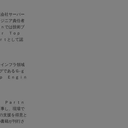
式会社サーバー
ンジニア責任者
ｅｎでは技術ブ
ｎｅｒ Ｔｏｐ
ｒｔとして認
ンインフラ領域
グであるＧ-ｇ
ｐ Ｅｎｇｉｎ
ｄ Ｐａｒｔｎ
従事し、現場で
の支援を得意と
の書籍が刊行さ