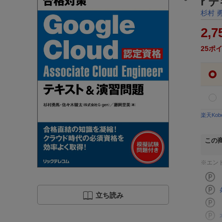
r 
杉村 
2,7
25
ポ
楽天Ko
この
※エン
立ち読み