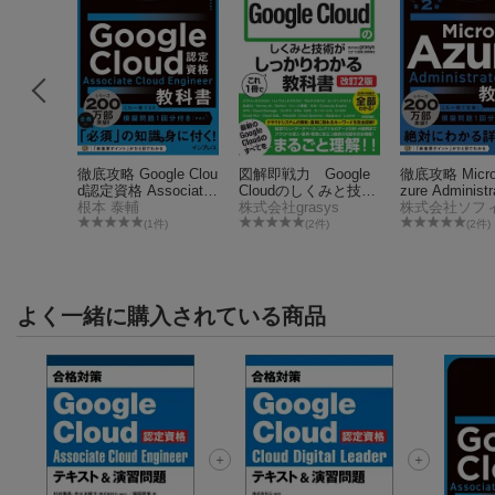
osoft認
徹底攻略 Google Clou
図解即戦力 Google
徹底攻略 Micros
5：Micr
d認定資格 Associate
Cloudのしくみと技術
zure Administ
nfrastruc
Cloud Engineer教科書
根本 泰輔
がこれ1冊でしっかり
株式会社grasys
科書［AZ-10
ionsの設計
わかる教科書［改訂2
第2版
(1件)
(2件)
(2件)
問題集
版］
よく一緒に購入されている商品