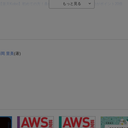
【楽天Kobo】初めての方！条件達成で楽天ブックス購入分がポイント20倍
【楽天モバイルご利用者限定】条件達成で100万ポイント山分け！
【Rakuten Fashion×楽天ブックス】条件達成で10万ポイント山分け
【スタンプカード】楽天ポイントもらえる＆抽選で豪華景品が当たる！
エントリー＆3,000円以上購入で無料データSIM（3GB/月プラン）が当たる！
楽天モバイル紹介キャンペーンの拡散で300円OFFクーポン進呈
藤岡 里美
(著)