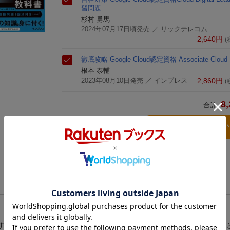
習問題
杉村 勇馬
2024年07月17日頃発売
／ リックテレコム
2,640
円
(
徹底攻略 Google Cloud認定資格 Associate Cloud
根本 泰輔
2023年08月10日発売
／ インプレス
2,860
円
(
8,
合計
3点とも買い物
策書です。「Associate Cloud Engineer」は、これからGoogle Cloudを