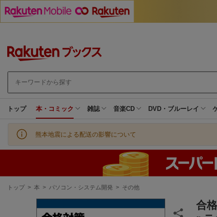
トップ
本・コミック
雑誌
音楽CD
DVD・ブルーレイ
熊本地震による配送の影響について
現
トップ
>
本
>
パソコン・システム開発
>
その他
在
地
合格対