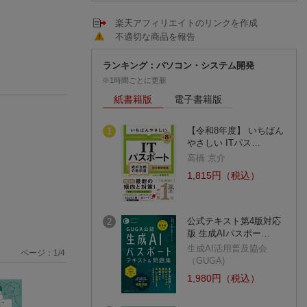
楽天アフィリエイトのリンクを作成
不適切な商品を報告
ランキング：パソコン・システム開発
※1時間ごとに更新
紙書籍版
電子書籍版
【令和8年度】 いちばん
1
やさしい ITパス…
高橋 京介
1,815円（税込）
公式テキスト第4版対応
2
版 生成AIパスポー…
生成AI活用普及協会
ページ：
1
/
4
（GUGA)
1,980円（税込）