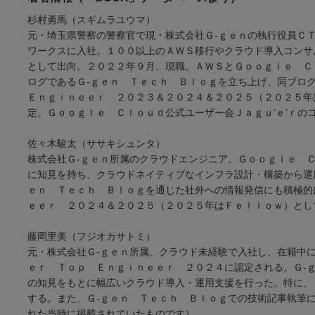
杉村勇馬（スギムラユウマ）
元・埼玉県警察の警察官で現・株式会社Ｇ-ｇｅｎの執行役員Ｃ
ワークスに入社。１００以上のＡＷＳ移行やクラウド導入コンサ
として出向。２０２２年９月、現職。ＡＷＳとＧｏｏｇｌｅ Ｃ
ログであるＧ-ｇｅｎ Ｔｅｃｈ Ｂｌｏｇを立ち上げ、同ブロ
Ｅｎｇｉｎｅｅｒ ２０２３＆２０２４＆２０２５（２０２５年
定。Ｇｏｏｇｌｅ Ｃｌｏｕｄ公式ユーザー会Ｊａｇｕ’ｅ’ｒの
佐々木駿太（ササキシュンタ）
株式会社Ｇ-ｇｅｎ所属のクラウドエンジニア。Ｇｏｏｇｌｅ 
に知見を持ち、クラウドネイティブなインフラ設計・構築から運
ｅｎ Ｔｅｃｈ Ｂｌｏｇを通じた社外への情報発信にも積極的
ｅｅｒ ２０２４＆２０２５（２０２５年はＦｅｌｌｏｗ）とし
藤岡里美（フジオカサトミ）
元・株式会社Ｇ-ｇｅｎ所属。クラウド未経験で入社し、在籍中
ｅｒ Ｔｏｐ Ｅｎｇｉｎｅｅｒ ２０２４に認定される。Ｇ-
の知見をもとに幅広いクラウド導入・運用支援を行った。特に、
する。また、Ｇ-ｇｅｎ Ｔｅｃｈ Ｂｌｏｇでの技術記事執筆
れた当時に掲載されていたものです）