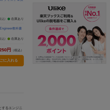
在庫あり
税込)
 Engineer教科書
在庫あり
税込)
250
円
（税込）
かごに入れる
学ぼうとするエンジニ