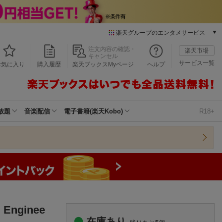
楽天グループのエンタメサービス
本/ゲーム/CD/DVD
注文内容の確認・
楽天市場
キャンセル
楽天ブックス
サービス一覧
お気に入り
購入履歴
楽天ブックスMyページ
ヘルプ
電子書籍
楽天Kobo
雑誌読み放題
楽天マガジン
放題
音楽配信
電子書籍(楽天Kobo)
R18+
音楽配信
楽天ミュージック
動画配信
楽天TV
動画配信ガイド
Rakuten PLAY
無料テレビ
Rチャンネル
Enginee
チケット
在庫あり