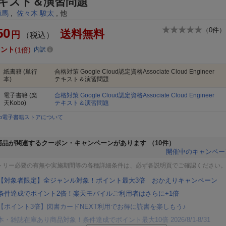
テキスト＆演習問題
勇馬
,
佐々木 駿太
, 他
50
（
0
件）
送料無料
円
（税込）
イント
1倍
内訳
紙書籍
(単行
合格対策 Google Cloud認定資格Associate Cloud Engineer
本)
テキスト＆演習問題
電子書籍
(楽
合格対策 Google Cloud認定資格Associate Cloud Engineer
天Kobo)
テキスト＆演習問題
bo電子書籍ストアについて
商品が関連するクーポン・キャンペーンがあります
（10件）
開催中のキャンペー
トリー必要の有無や実施期間等の各種詳細条件は、必ず各説明頁でご確認ください
【対象者限定】全ジャンル対象！ポイント最大3倍 おかえりキャンペーン
条件達成でポイント2倍！楽天モバイルご利用者はさらに+1倍
【ポイント3倍】図書カードNEXT利用でお得に読書を楽しもう♪
本・雑誌在庫あり商品対象！条件達成でポイント最大10倍 2026/8/1-8/31