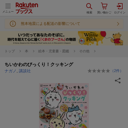
メニュー
熊本地震による配送の影響について
トップ
本
絵本・児童書・図鑑
その他
ちいかわのびっくり！クッキング
ナガノ
,
講談社
（
2
件）