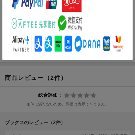
・ふっくらかちかち♪やきメレンゲ
・パリパリ☆キラキラフルーツあめ
・もちもちぷにぷに♪ピザふうじゃがいももち
など
〇たのしいみためのびっくり
・まるでほうせき！カラフルこはくとう
・きってびっくり！フルーツサンド
など
〇ふしぎなしょっかんのびっくり
・ころりんかわいい しゅわしゅわラムネ
・ふっくらさくっ♪エアインチョコタルト
など
商品レビュー（2件）
〇そのたのびっくり
総合評価：
条件に満たないため、評価は表示できません。
ブックスのレビュー（2件）