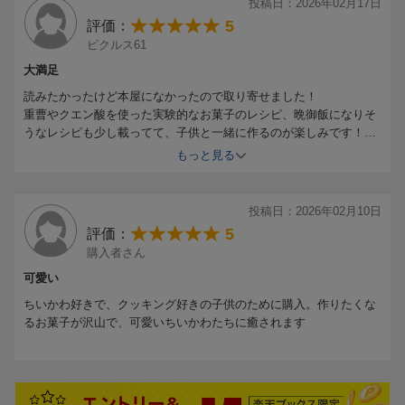
投稿日：2026年02月17日
5
評価：
ピクルス61
大満足
読みたかったけど本屋になかったので取り寄せました！
重曹やクエン酸を使った実験的なお菓子のレシピ、晩御飯になりそ
うなレシピも少し載ってて、子供と一緒に作るのが楽しみです！
どのレシピもワクワクする写真とわかりやすい内容と、クイズもあ
もっと見る
り、3歳の子供がクイズだけ楽しそうに読んでました^_^
投稿日：2026年02月10日
5
評価：
購入者さん
可愛い
ちいかわ好きで、クッキング好きの子供のために購入。作りたくな
るお菓子が沢山で、可愛いちいかわたちに癒されます