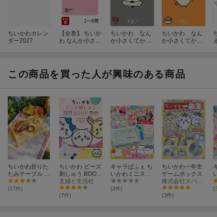
ちいかわカレン
【全巻】 ちいか
ちいかわ なん
ちいかわ なん
ダー2027
わ なんか小さく
か小さくてかわ
か小さくてかわ
てかわいいやつ
いいやつ（7）
いいやつ（6）
1-8巻セット
この商品を買った人が興味のある商品
ちいかわ折りた
ちいかわ ビーズ
キャラぱふぇ ち
ちいかわ一年生
たみテーブル B
刺しゅう BOOK
いかわミニステ
ゲームボックス
OOK
ブローチが作れ
主婦と生活社
ショセット特大
株式会社スパイラルキュート
る付録キット付
号
(17件)
(2件)
(
き
(7件)
(3件)