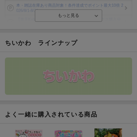
本・雑誌在庫あり商品対象！条件達成でポイント最大10倍 2
026/8/1-8/31
【楽天Kobo】初めての方！条件達成で楽天ブックス購入分
がポイント20倍
【楽天モバイルご利用者限定】条件達成で100万ポイント山
分け！
ちいかわ
ラインナップ
【Rakuten Fashion×楽天ブックス】条件達成で10万ポイン
ト山分け
【スタンプカード】楽天ポイントもらえる＆抽選で豪華景品
が当たる！
エントリー＆3,000円以上購入で無料データSIM（3GB/月プ
ラン）が当たる！
よく一緒に購入されている商品