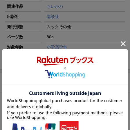
関連作品
ちいかわ
出版社
講談社
発行形態
ムックその他
ページ数
80p
対象年齢
小学高学年
ISBN
9784065397749
商品説明
内容紹介（JPROより）
ちいかわとたのしくクッキング！お料理の不思議を、たのしくお
いしく学べます。
〇しょっかんやみためがかわるびっくり