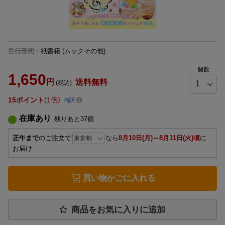
発行形態
：
紙書籍
(ムックその他)
個数
1,650
円
送料無料
(税込)
15
ポイント
1倍
内訳
在庫あり
残りあと
37
個
正午まで
のご注文で
なら
8月10日(月)～8月11日(火)頃
に
お届け
買い物かごに入れる
商品をお気に入りに追加