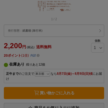
1
/
2
発行形態
：
紙書籍
(単行本)
個数
2,200
円
送料無料
(税込)
20
ポイント
1倍
内訳
在庫あり
残りあと
12
個
正午まで
のご注文で
なら
8月7日(金)～8月9日(日)頃
にお届
け
買い物かごに入れる