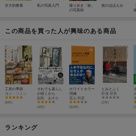
京大的教養
私の写真入門
撮り歩き「旅」
旅のほほえみ
の写真術
この商品を買った人が興味のある商品
工房の季節
それでも暮らし
ホワイトカラー
とみとふく
ヨン・ソミン
が続くから
消滅
松場 登美
副島 あすか
冨山 和彦
(6件)
(2件)
(4件)
(81件)
(
ランキング