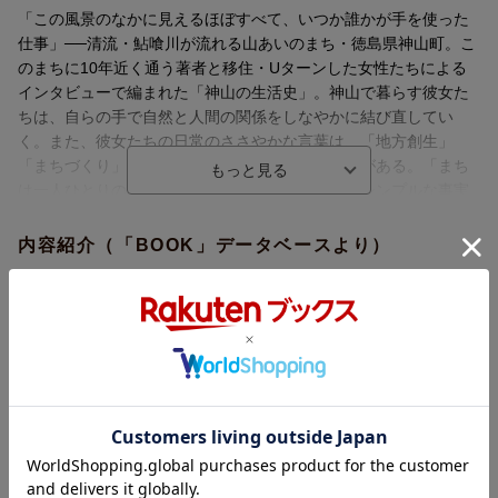
「この風景のなかに見えるほぼすべて、いつか誰かが手を使った
仕事」──清流・鮎喰川が流れる山あいのまち・徳島県神山町。こ
のまちに10年近く通う著者と移住・Uターンした女性たちによる
インタビューで編まれた「神山の生活史」。神山で暮らす彼女た
ちは、自らの手で自然と人間の関係をしなやかに結び直してい
く。また、彼女たちの日常のささやかな言葉は、「地方創生」
「まちづくり」という大きな言葉を解きほぐす力がある。「まち
は一人ひとりの暮らしでつくられている」というシンプルな事実
に気づいたとき、誰もが自分の人生と暮らしを慈しみたくなる。
内容紹介（「BOOK」データベースより）
“インタビューをした女性たちは、一人ひとりの人生のなりゆきで
神山に辿り着いていて、移り住んだ理由は一通りではありませ
「この風景のなかに見えるほぼすべて、いつか誰かが手を使った
ん。でも、ここに引き寄せられた根っこの部分は、どこか通じ合
仕事」-清流・鮎喰川が流れる山あいのまち・徳島県神山町。本書
うところがあるようにも感じていました。（…）彼女たちがそれ
は、このまちに１０年近く通う著者と移住・Ｕターンした女性た
ぞれの言葉で語る神山に耳を傾けるうちに、また神山の人たちと
ちによるインタビューで編まれた「神山の生活史」である。神山
のつきあいが増えるにつれて、自分自身のあり方や暮らしについ
で暮らす彼女たちは、自らの手で自然と人間の関係をしなやかに
ても問い直されていきました。”（「はじめに」より）
結び直していく。また、彼女たちの日常のささやかな言葉は、
【目次】
「地方創生」「まちづくり」という大きな言葉を解きほぐす力が
はじめに
ある。「まちは一人ひとりの暮らしでつくられている」というシ
第一章 川を背骨にしたまち
ンプルな事実に気づいたとき、誰もが自分の人生と暮らしを慈し