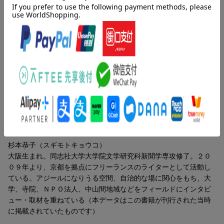
第二章 山と人の暮らしをつなぐ
みたくなる。
第三章 関係性をかきまぜるアート
第四章 神山の人たちに受け入れられて
目次（「BOOK」データベースより）
第五章 「食べる」を真ん中に暮らす
第六章 育てるではなく、育つ場をつくる
第一章 川を背骨にしたまち／第二章 山と人の暮らしをつなぐ
第七章 まちのコモンズとなる場所
／第三章 関係性をかきまぜるアート／第四章 神山の人たちに
おわりに──一人ひとりの人生がこのまちをつくっていく
受け入れられて／第五章 「食べる」を真ん中に暮らす／第六
章 育てるではなく、育つ場をつくる／第七章 まちのコモンズ
となる場所
著者情報（「BOOK」データベースより）
杉本恭子（スギモトキョウコ）
大阪生まれ。同志社大学大学院文学研究科新聞学専攻修了。２０
０９年より、京都を拠点にフリーランスのライターとして活動し
ている。アジールになりうる空間、自治的な場に関心をもち、大
学、寺院、ＮＰＯ法人、中山間地域などをフィールドにインタビ
ュー・取材を重ねている（本データはこの書籍が刊行された当時
に掲載されていたものです）